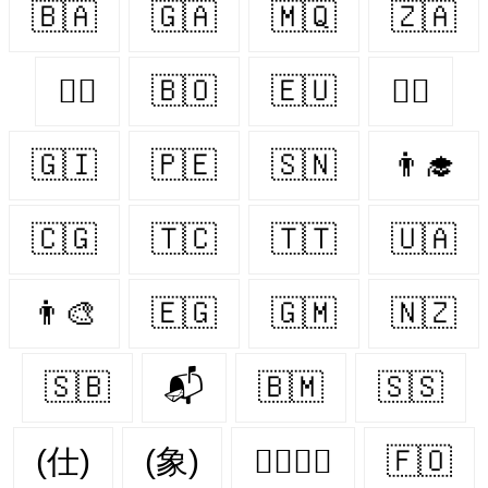
🇧🇦
🇬🇦
🇲🇶
🇿🇦
👨‍⚕️
🇧🇴
🇪🇺
👨‍✈️
🇬🇮
🇵🇪
🇸🇳
👨‍🎓
🇨🇬
🇹🇨
🇹🇹
🇺🇦
👨‍🎨
🇪🇬
🇬🇲
🇳🇿
🇸🇧
📬
🇧🇲
🇸🇸
(仕)
(象)
👩‍❤️‍💋‍👨
🇫🇴