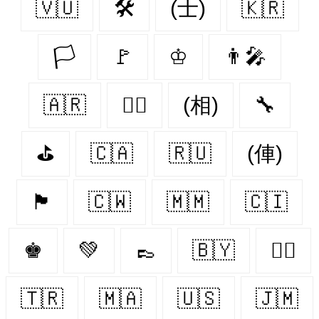
🇻🇺
🛠
(士)
🇰🇷
🏳
🚩
♔
👨‍🎤
🇦🇷
🏴‍☠️
(相)
🔧
⛳
🇨🇦
🇷🇺
(俥)
🏴
🇨🇼
🇲🇲
🇨🇮
♚
💚
👞
🇧🇾
🏳️‍🌈
🇹🇷
🇲🇦
🇺🇸
🇯🇲