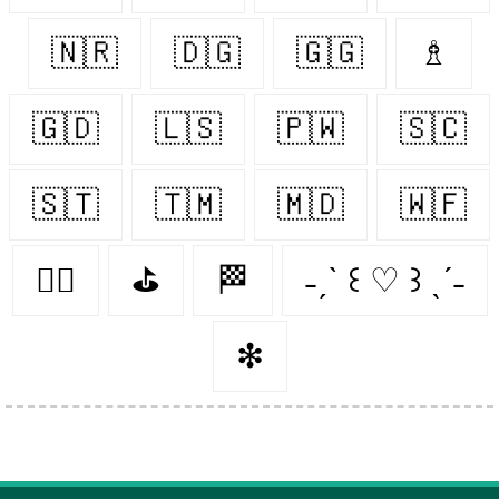
🇳🇷
🇩🇬
🇬🇬
♗
🇬🇩
🇱🇸
🇵🇼
🇸🇨
🇸🇹
🇹🇲
🇲🇩
🇼🇫
👨‍⚖️
⛳️
🏁
˗ˏˋ ꒰ ♡ ꒱ ˎˊ˗
❇