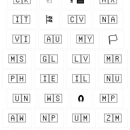
🇮🇹
🎏
🇨🇻
🇳🇦
🇻🇮
🇦🇺
🇲🇾
🏳️
🇲🇸
🇬🇱
🇱🇻
🇲🇷
🇵🇭
🇮🇪
🇮🇱
🇳🇺
🇺🇳
🇼🇸
🧲
🇲🇵
🇦🇼
🇳🇵
🇺🇲
🇿🇲