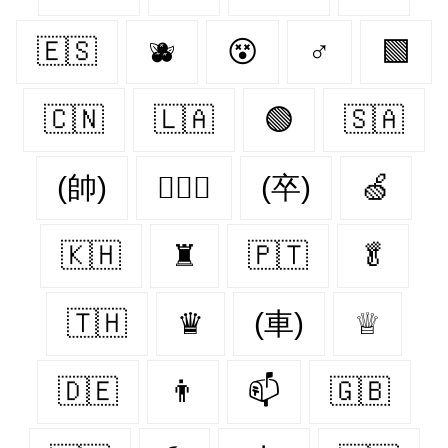
🇪🇸
🫐
😵
♂
🟩
🇨🇳
🇱🇦
🟢
🇸🇦
(帥)
👩‍❤️‍👨
(卒)
🍏
🇰🇭
♜
🇵🇹
🥬
🇹🇭
♛
(車)
♕
🇩🇪
👨
📫
🇬🇧