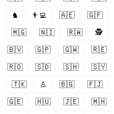
♞
👨‍💻
🇦🇪
🇬🇫
🇲🇬
🇳🇮
🇷🇼
🕵️
🇧🇻
🇬🇵
🇬🇼
🇷🇪
🇷🇴
🇸🇩
🇸🇭
🇸🇾
🇹🇰
♙
🇧🇬
🇫🇯
🇬🇪
🇭🇺
🇯🇪
🇲🇭