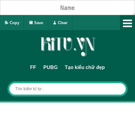
📝 Copy
💾 Save
🧹 Clear
FF
PUBG
Tạo kiểu chữ đẹp