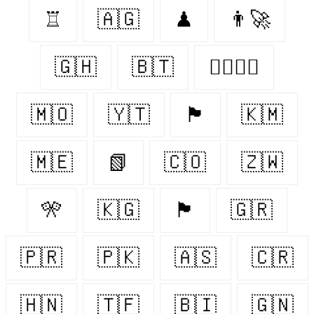
♖
🇦🇬
♟
👨‍🚀
🇬🇭
🇧🇹
👨‍❤️‍💋‍👨
🇲🇴
🇾🇹
🏴󠁧󠁢󠁥󠁮󠁧󠁿
🇰🇲
🇲🇪
📗
🇨🇴
🇿🇼
🎌
🇰🇬
🏴󠁧󠁢󠁳󠁣󠁴󠁿
🇬🇷
🇵🇷
🇵🇰
🇦🇸
🇨🇷
🇭🇳
🇹🇫
🇧🇮
🇬🇳