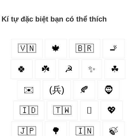
Kí tự đặc biệt bạn có thể thích
🇻🇳
🍁
🇧🇷
🚬
🍀
☘️
☭
✨
☘
✉️
(兵)
🍂
🧔
🇮🇩
🇹🇼
🪾
💖
🇯🇵
🌳
🇮🇳
🍃