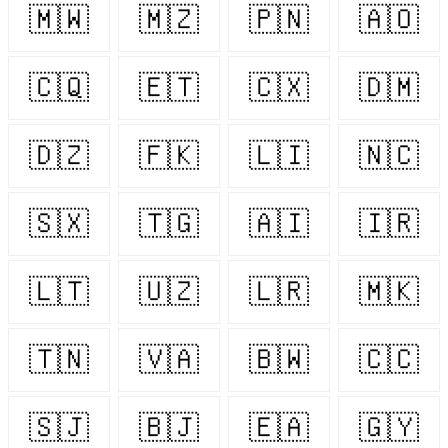
🇲🇼
🇲🇿
🇵🇳
🇦🇴
🇨🇶
🇪🇹
🇨🇽
🇩🇲
🇩🇿
🇫🇰
🇱🇮
🇳🇨
🇸🇽
🇹🇬
🇦🇮
🇮🇷
🇱🇹
🇺🇿
🇱🇷
🇲🇰
🇹🇳
🇻🇦
🇧🇼
🇨🇨
🇸🇯
🇧🇯
🇪🇦
🇬🇾