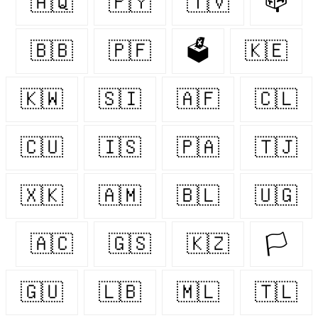
🇦🇶
🇵🇾
🇹🇻
📪
🇧🇧
🇵🇫
🗳
🇰🇪
🇰🇼
🇸🇮
🇦🇫
🇨🇱
🇨🇺
🇮🇸
🇵🇦
🇹🇯
🇽🇰
🇦🇲
🇧🇱
🇺🇬
🇦🇨
🇬🇸
🇰🇿
🏳️‍
🇬🇺
🇱🇧
🇲🇱
🇹🇱