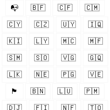
📭
🇧🇫
🇨🇫
🇨🇲
🇨🇾
🇨🇿
🇺🇾
🇮🇶
🇰🇮
🇱🇾
🇲🇨
🇲🇫
🇸🇲
🇸🇴
🇻🇬
🇬🇶
🇱🇰
🇳🇪
🇵🇬
🇻🇪
🏴󠁧󠁢󠁷󠁬󠁳󠁿
🇧🇳
🇱🇺
🇵🇲
🇩🇯
🇫🇮
🇳🇫
🇹🇴