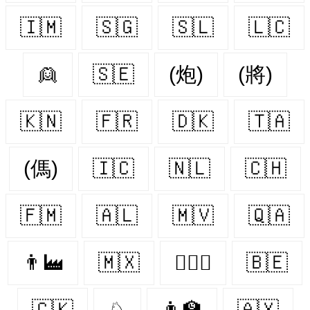
🇮🇲
🇸🇬
🇸🇱
🇱🇨
👱
🇸🇪
(炮)
(將)
🇰🇳
🇫🇷
🇩🇰
🇹🇦
(傌)
🇮🇨
🇳🇱
🇨🇭
🇫🇲
🇦🇱
🇲🇻
🇶🇦
👨‍🏭
🇲🇽
👨‍❤️‍👨
🇧🇪
🇨🇰
♘
👨‍🏫
🇦🇽