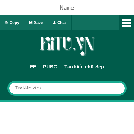
📝 Copy
💾 Save
🧹 Clear
FF
PUBG
Tạo kiểu chữ đẹp