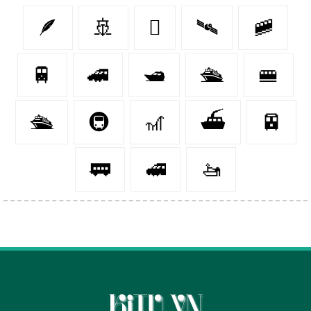
🪶
🚢
🪾
🛰️
🚞
🚆
🚄
🛥️
🛳️
🚝
🛳
🚇
🎢
⛴️
🚈
🚃
🚅
🚤