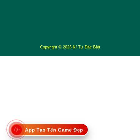
Copyright © 2023 Kí Tự Đặc Biệt
☞
App Tạo Tên Game Đẹp