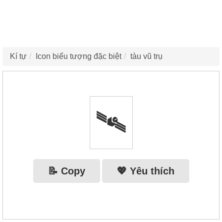
Kí tự
Icon biểu tượng đặc biệt
tàu vũ trụ
🛰️
📝 Copy
💖 Yêu thích