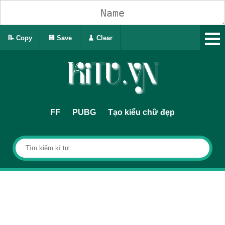
📝 Copy
💾 Save
🧹 Clear
FF
PUBG
Tạo kiểu chữ đẹp