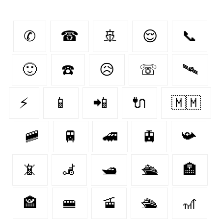
✆
☎
🚢
😌
📞
🙂
☎️
😥
☏
🛰️
⚡
📱
📲
🔌
🇲🇲
🚞
🚆
🚄
🚊
📯
📵
🦼
🛥️
🛳️
🏣
🏤
🚝
🚡
🛳
🎢