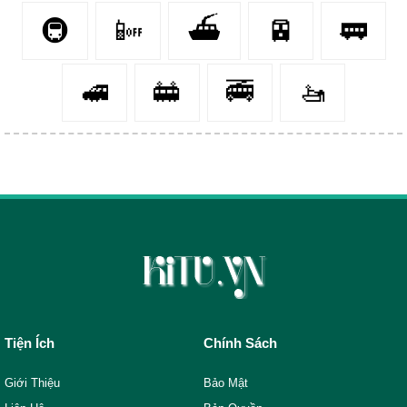
🚇
📴
⛴️
🚈
🚃
🚅
🚋
🚎
🚤
Tiện Ích
Chính Sách
Giới Thiệu
Bảo Mật