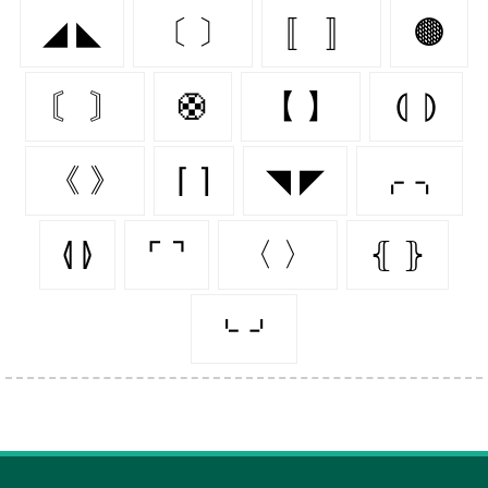
◢ ◣
〔 〕
〚 〛
🟤
〘 〙
🛟
【 】
⦇ ⦈
《 》
⌈ ⌉
◥ ◤
⌌ ⌍
⦉ ⦊
⌜ ⌝
〈 〉
⦃ ⦄
⌎ ⌏