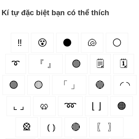
Kí tự đặc biệt bạn có thể thích
‼
😵‍
⚫
🐚
⚪
➰
『 』
🟢
🗒
🗓
🟣
🟡
「 」
🔵
◜ ◝
⌞ ⌟
🥨
➿
⌊ ⌋
🟠
🎡
⦅ ⦆
🔴
〖 〗