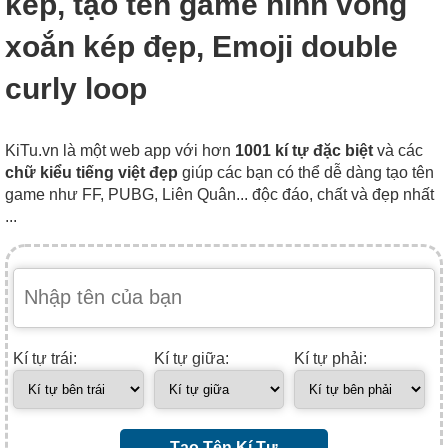
kép, tạo tên game hình vòng
xoắn kép đẹp, Emoji double
curly loop
KiTu.vn là một web app với hơn
1001 kí tự đặc biệt
và các
chữ kiểu tiếng việt đẹp
giúp các bạn có thể dễ dàng tạo tên
game như FF, PUBG, Liên Quân... độc đáo, chất và đẹp nhất
...
Kí tự trái:
Kí tự giữa:
Kí tự phải:
Tạo Tên Kí Tự