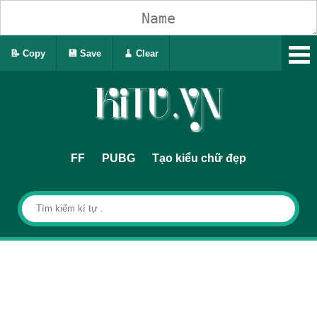
📝 Copy
💾 Save
🧹 Clear
FF
PUBG
Tạo kiểu chữ đẹp