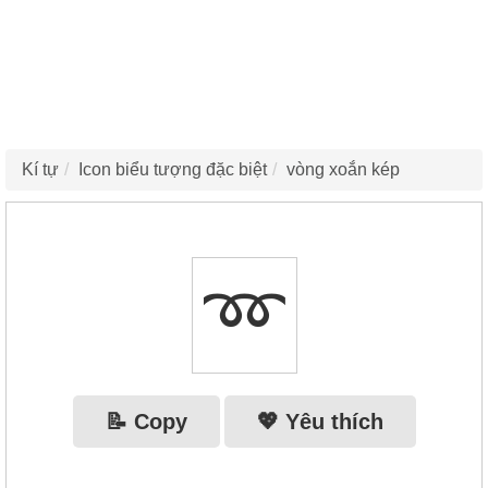
Kí tự
Icon biểu tượng đặc biệt
vòng xoắn kép
➿
📝 Copy
💖 Yêu thích