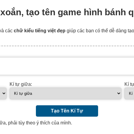
 xoắn, tạo tên game hình bánh q
và các
chữ kiểu tiếng việt đẹp
giúp các bạn có thể dễ dàng tạ
Kí tự giữa:
Kí t
Tạo Tên Kí Tự
ữa, phải tùy theo ý thích của mình.