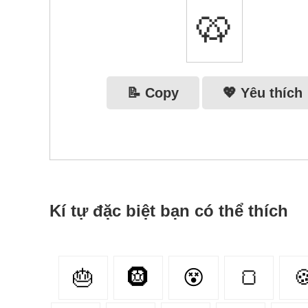
🥨
📝 Copy
💖 Yêu thích
Kí tự đặc biệt bạn có thể thích
🎂
🛞
😵‍
🍞
