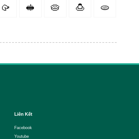
🥠
🥪
🥧
🍮
🫓
Liên Kết
Facebook
Youtube