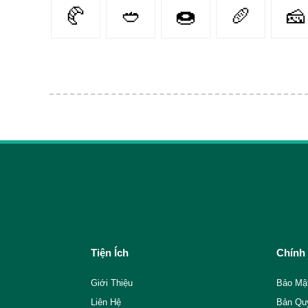
🥐
🥙
🍩
🥖
🧀
Tiện Ích
Chính
Giới Thiệu
Bảo Mậ
Liên Hệ
Bản Qu