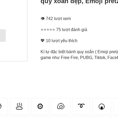
quy xoắn đẹp, Emoji pret
👁 742 lượt xem
⭐⭐⭐⭐⭐ 75 lượt đánh giá
💖
10
lượt yêu thích
Kí tự đặc biệt bánh quy xoắn ( Emoji pret
game như Free Fire, PUBG, Tiktok, Facebo

🥟
⚙
🐚
➰
🍘