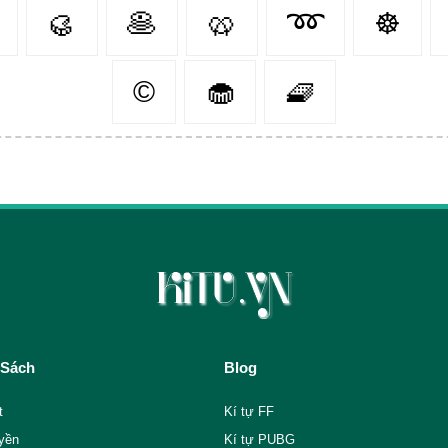
🥮
🥞
🥨
➿
☸
©
🧁
🧇
 Sách
Blog
t
Kí tự FF
yền
Kí tự PUBG