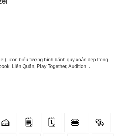
zel
zel), icon biểu tượng hình bánh quy xoắn đẹp trong
ok, Liên Quân, Play Together, Audition ..
🍰
🗒
🗓
🍔
🥯