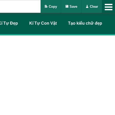
📝 Copy
💾 Save
🧹 Clear
Kí Tự Đẹp
Kí Tự Con Vật
Tạo kiểu chữ đẹp