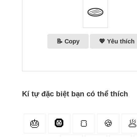
🫓
📝 Copy
💖 Yêu thích
Kí tự đặc biệt bạn có thể thích
🎂
🛞
🍞
🍪
