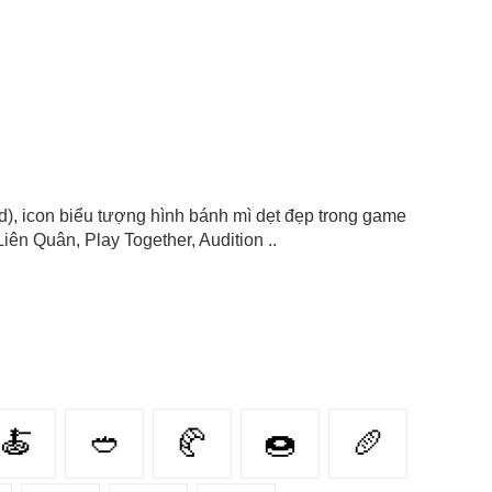
ead), icon biểu tượng hình bánh mì dẹt đẹp trong game
iên Quân, Play Together, Audition ..
🍝
🥙
🥐
🍩
🥖