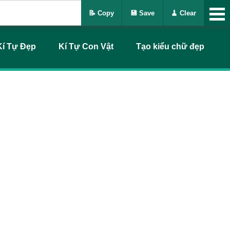
📝 Copy
💾 Save
🧹 Clear
Kí Tự Đẹp
Kí Tự Con Vật
Tạo kiểu chữ đẹp