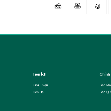
🧀
🥞
🥮
Tiện Ích
Chính
Giới Thiệu
Bảo Mậ
Liên Hệ
Bản Qu