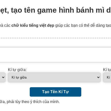
dẹt, tạo tên game hình bánh mì d
và các
chữ kiểu tiếng việt đẹp
giúp các bạn có thể dễ dàng tạ
Kí tự giữa:
Kí t
Tạo Tên Kí Tự
ữa, phải tùy theo ý thích của mình.