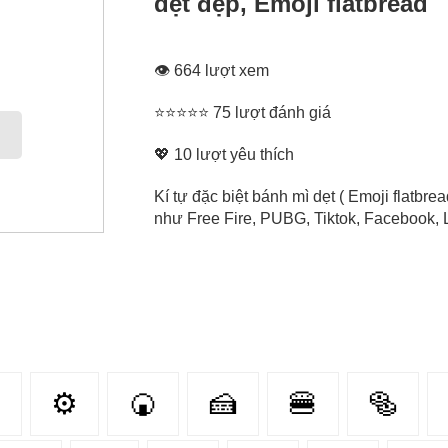
dẹt đẹp, Emoji flatbread
👁 664 lượt xem
⭐⭐⭐⭐⭐ 75 lượt đánh giá
💖
10
lượt yêu thích
Kí tự đặc biệt bánh mì dẹt ( Emoji flatbr
như Free Fire, PUBG, Tiktok, Facebook, L

⚙
🍘
🍰
🍔
🥯