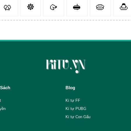
🥨
☸
🥠
🥪
🥧
🍮
 Sách
Blog
t
Kí tự FF
yền
Kí tự PUBG
Kí tự Con Gấu