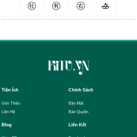
㊓
㊒
㊨
🚣‍
Tiện Ích
Chính Sách
Giới Thiệu
Bảo Mật
Liên Hệ
Bản Quyền
Blog
Liên Kết