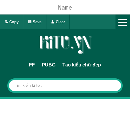
📝 Copy
💾 Save
🧹 Clear
FF
PUBG
Tạo kiểu chữ đẹp