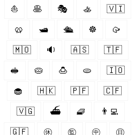
⛵️
🥞
🎭
🚣
🇻🇮
🥨
🛥️
🛳️
☸
🥠
🇲🇴
🔉
🇦🇸
🇹🇫
🥪
🥧
🍮
🫓
🇮🇴
🧁
🇭🇰
🇵🇫
🇨🇫
🇻🇬
⛴️
🧇
👨‍💻
🇬🇫
㊡
㊬
㊥
㊐