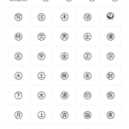
㊢
㊟
㊍
㊠
🥋
㊕
㊘
㊚
㊭
㊝
㊧
㊫
㊎
㊣
㊪
㊋
㊏
㊑
㊔
㊖
㊦
㊌
㊜
㊞
㊩
㊊
㊤
㊮
㊯
㊰