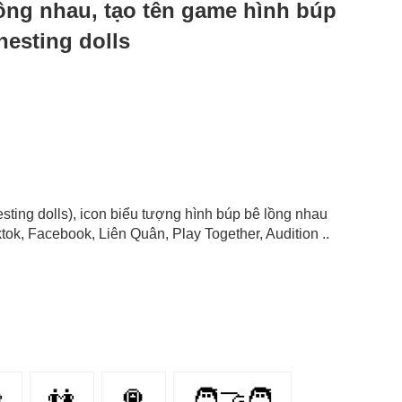
lồng nhau, tạo tên game hình búp
nesting dolls
esting dolls), icon biểu tượng hình búp bê lồng nhau
ok, Facebook, Liên Quân, Play Together, Audition ..

👫
🛅
🧑‍🤝‍🧑