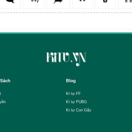
 Sách
Blog
t
Kí tự FF
yền
Kí tự PUBG
Kí tự Con Gấu