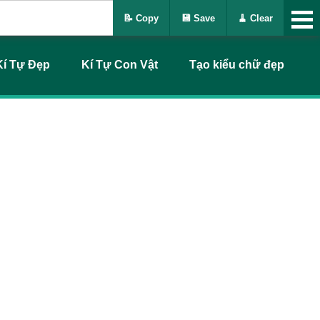
📝 Copy
💾 Save
🧹 Clear
Kí Tự Đẹp
Kí Tự Con Vật
Tạo kiểu chữ đẹp