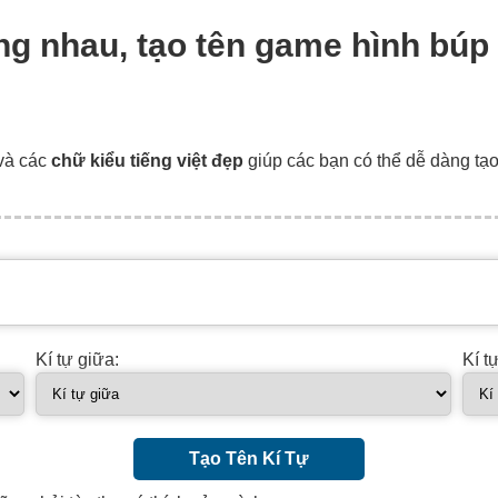
ồng nhau, tạo tên game hình búp
và các
chữ kiểu tiếng việt đẹp
giúp các bạn có thể dễ dàng tạ
Kí tự giữa:
Kí t
Tạo Tên Kí Tự