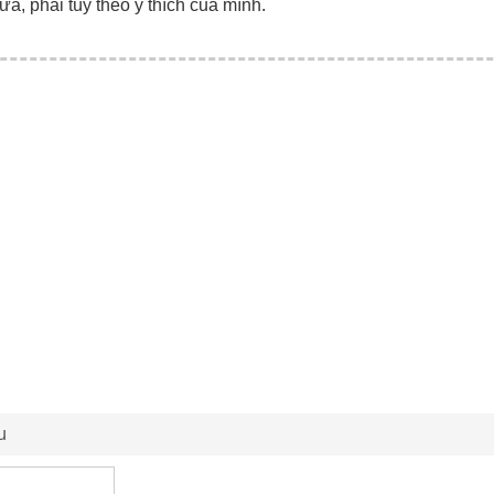
ữa, phải tùy theo ý thích của mình.
u