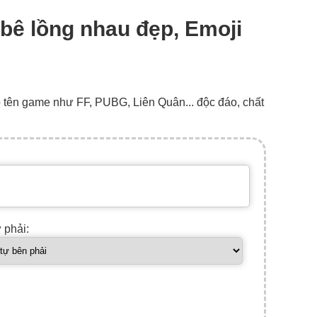
 bê lồng nhau đẹp, Emoji
o tên game như FF, PUBG, Liên Quân... độc đáo, chất
ự phải: