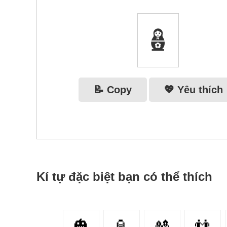
🪆
📝 Copy
💖 Yêu thích
Kí tự đặc biệt bạn có thể thích
🎃
🏮
🎎
👬