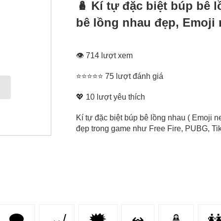
🪆 Kí tự đặc biệt búp bê 
bê lồng nhau đẹp, Emoji 
👁 714 lượt xem
⭐⭐⭐⭐⭐ 75 lượt đánh giá
💖
10
lượt yêu thích
Kí tự đặc biệt búp bê lồng nhau ( Emoji n
đẹp trong game như Free Fire, PUBG, Tikt
🗨
↮
🗯
↭
🪆
