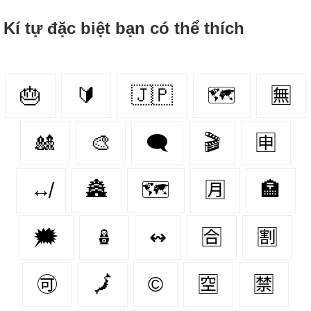
Kí tự đặc biệt bạn có thể thích
🎂
🔰
🇯🇵
🗺
🈚
🎎
🎨
🗨
🎬
🈸
↮
🏯
🗺️
🈷
🏣
🗯
🪆
↭
🈴
🈹
🉑
🗾
©
🈳
🈲