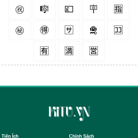
㊗
🎼
💷
🪧
🈯
㊙
🉐
🈂
🛅
🈁
🈶
🈵
🈺
Tiện Ích
Chính Sách