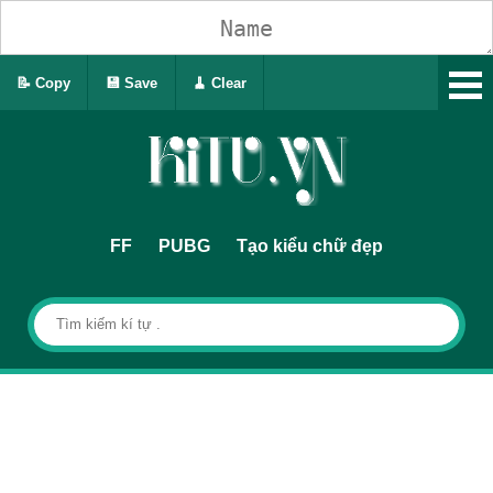
📝 Copy
💾 Save
🧹 Clear
FF
PUBG
Tạo kiểu chữ đẹp