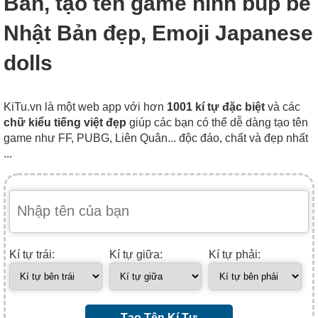
Bản, tạo tên game hình búp bê
Nhật Bản đẹp, Emoji Japanese
dolls
KiTu.vn là một web app với hơn
1001 kí tự đặc biệt
và các
chữ kiểu tiếng việt đẹp
giúp các bạn có thể dễ dàng tạo tên
game như FF, PUBG, Liên Quân... độc đáo, chất và đẹp nhất
...
Kí tự trái:
Kí tự giữa:
Kí tự phải:
Tạo Tên Kí Tự