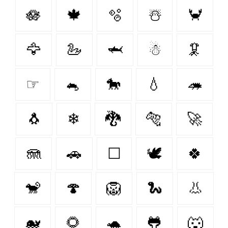
🪷
🍁
🫧
☃️
🦀
🦅
🦢
🦈
☃
🦑
☞
🐁
🐎
💧
🦔
🐧
❄
🐉
🐅
🚀
🪼
🚗
☐
🕊️
🍀
🐒
🍄
🦁
🐍
👃
🐋
🌻
🐢
🐸
🐺