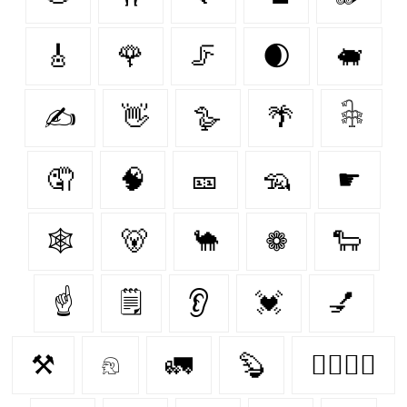
🎸
🌹
🦵
🌒
🐖
✍
👋
🪿
🌴
𓇗
🤦
🧠
🎫
🦡
☛
🕸️
🐻
🐪
❁
🐑
☝️
🗒
👂
💓
💅
⚒
𓁶
🚛
🦫
👩‍❤️‍💋‍👩