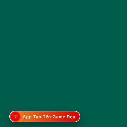
☞
App Tạo Tên Game Đẹp