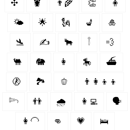
✣
🦞
👨‍🌾
👏
🧍
🌤️
🌟
🗽
💺
🎍
🛬
✍️
🐂
𓇕
💨
🐫
🐘
👩
🎠
⛴
🚷
🏞️
🫑
👨‍👩‍👦‍👦
𓆸
👬
🌧️
👩‍💻
🗣️
👩‍🦲
👊
💗
🛌