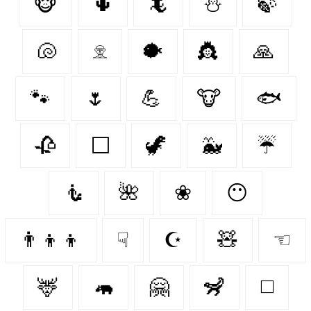
🐵
🌵
🦎
⛄
🍃
🐚
𓁷
🐡
👸
🙏
🐾
🌷
💪
🐮
🐟
🥀
⬜
🦖
🐳
☔
🧜
🌺
❀
😶
👨‍👦‍👦
☟
☪
🧸
☜
🦌
🦛
🤗
🦨
◻️