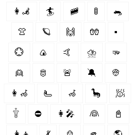
👩‍🦼‍
🏄
🚞
🚦
🐀
👚
🪐
🙌
🧤
▪
💮
🍙
🤙
⛈️
🫳
👱
🫅
🚨
🔕
👳
👩‍🦽‍
🫷
🦽
🦕
🧖‍
𓇚
⛔
👩‍🎤
👰‍
📓
👩‍👦
💃
🙎‍
🫵
🌎