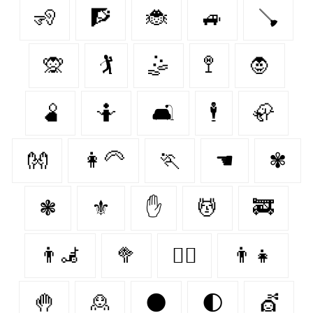
🧏
🧗
🐞
🚙
🪠
🙊
🏌
🤹
🚏
🧛‍
🫄
🤷
🛋
🕴
🦣
👐
👩‍🦳
🏃‍
☚
✾
❃
⚜️
✋
💆
🚒
👨‍🦼‍️
🥦
🐕‍🦺
👨‍👧
🤚
🙎
🌑
🌓
💇‍