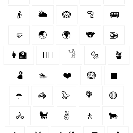
👴
🌥️
🙉
🦿
🚌
🤛
🌏
🌍
🐨
🚁
👩‍🏫
✊🏿
𓁋
🔩
🪴
🫃
🏊
❤️‍
🪹
◼
☂️
🦓
🦭
💐
🟡
🚴
🐩
✌
🚶
🐄