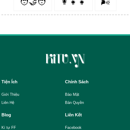
🧑‍🤝‍🧑
👩‍👧‍👧
🌬️
Tiện Ích
Chính Sách
Giới Thiệu
Bảo Mật
Liên Hệ
Bản Quyền
Blog
Liên Kết
Kí tự FF
Facebook