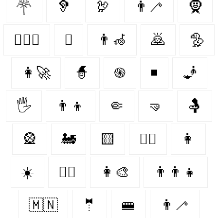
𓋇
🦻
🦃
👨‍🦯
🧕
👩‍❤️‍👩
🪉
👨‍🦽
🙇
🦤
👩‍🚀
🧙‍
֍
◾
🧞‍
🖐
👨‍👦
🤏
🤜
🤱
🎡
🚂
🟨
👩‍✈️
👩‍
☀️
👩‍⚖️
👩‍🎨
👨‍👨‍👧
🇲🇳
🤵‍
🚝
👨‍🦯‍