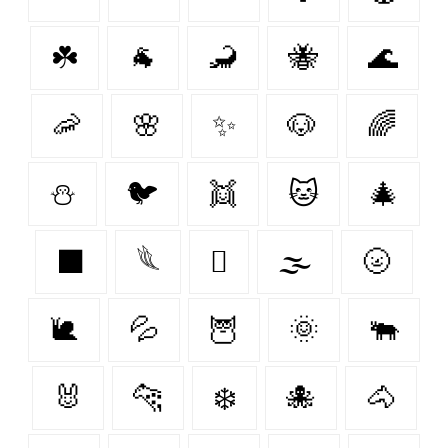
☘️
🐐
🦂
🐝
🌊
🦐
🌸
✨
🐶
🌈
⛄️
🐦‍
👯‍
🐱
🎄
⬛
𓆰
🫆
🌫️
🌝
🐌
💦
🦉
🌞
🐃
🐰
🐆
❄️
🐙
🐴