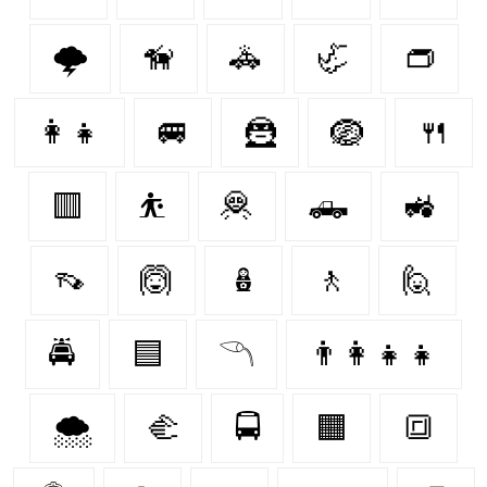
🌩️
🦮
🚓
🦏
👝
👩‍👧
🚐
🦹‍
🪺
🍴
🟥
⛹
🦧
🛻
🚜
👡
🙆‍
🪆
🚶‍
🙋
🚔
🟦
𓆹
👨‍👩‍👧‍👧
🌨️
🫲
🚍
🟧
🔳