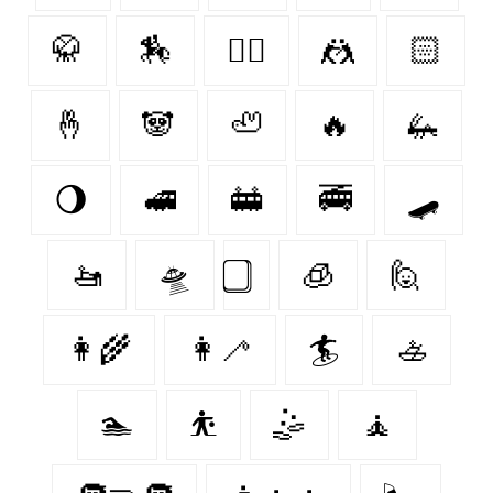
🥋
🏇
🤼‍♂️
🤼
🏻
🤞
🐼
🦥
🔥
🦗
🌖
🚅
🚋
🚎
🛹
🚤
🛸
🧊
🙋‍
👩‍🌾
👩‍🦯️
🏄‍
🚣‍
🏊‍
⛹️‍
🤹‍
🧘‍