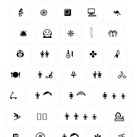
👵
֎
🔲
💻
🦘
🛎
🦸‍
❈
𓇛
🤲
👷
👭
🎻
✤
🤾
🍽
👨‍🦼
⚘
👫
🚴‍
🛴
👨‍🦱
👩‍🦰
👩‍👦‍👦
⛷️
👨‍✈️
👨‍👨‍👦‍👦
💁