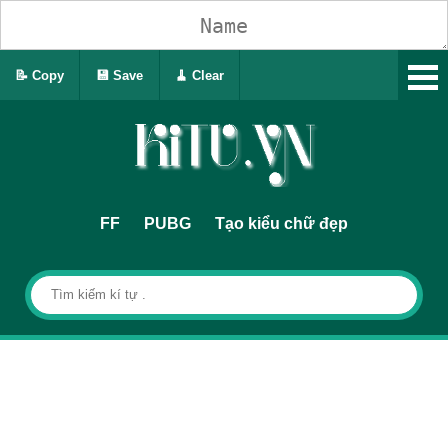
📝 Copy
💾 Save
🧹 Clear
FF
PUBG
Tạo kiểu chữ đẹp