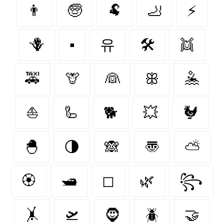
👨
🧓
🐏
🦶
⚡
🪻
▪️
유
🛠
👯
🚕
🦒
👰
ꕥ
🤽
⛵
🦾
🐕
💥
🐓
🐣
🌗
🙈
〠
⛅
🏵
🛥
◻
🌿
꧂
🤸
🛫
🧔‍
🪲
🤝