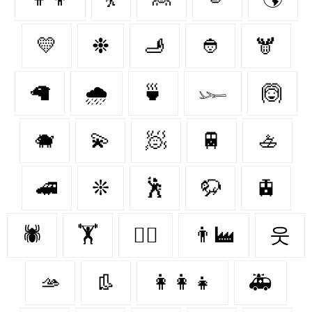
💛
❉
🫸
👲
🫎
🦙
🌧
🍵
𓆱
🙆
🐗
💫
🧖
🚆
🚣
🚄
❊
🕺
🦬
🚊
🕷️
🏋
👩‍⚕️
👨‍🏭
웃
🫴
👢
👩‍👩‍👧
🚑