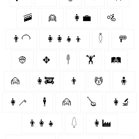
🚠
👱‍
👩‍💼
🚵‍
👨‍🦲
👩‍👩‍👧‍👦
𓇟
🚥
👳‍
✥
𓇣
🏋️
🛤
🙍‍
👩‍🚒
👨‍
💆‍
🧍‍
👩‍🦯
🕴️
🙍
🪕
👩‍🔬
👨‍👩‍👧
𓆭
👩‍🏭