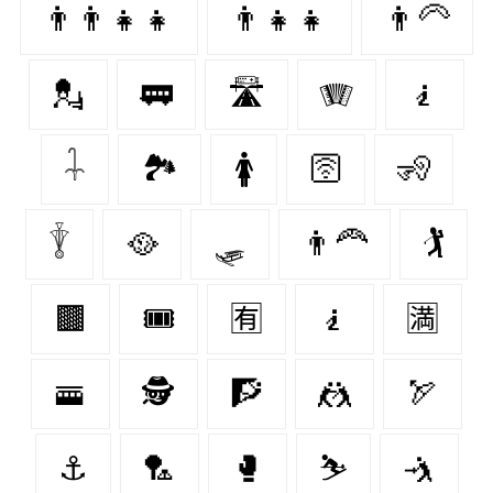
👨‍👨‍👧‍👧
👨‍👧‍👧
👨‍🦳
💂‍
🚃
🛣
🪗
🧎‍
𓇑
🏞
🚺
🛜
🧏‍
𓇊
🥘
🛷
👨‍🦰
🏌️
🟫
🎟
🈶
🧎‍️
🈵
🚟
🕵️‍️
🧗‍
🤼‍
🏹
⚓️
🏸
🥊
⛷
🤺