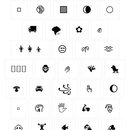
◽
🔞
🟩
🌘
🌕
🚚
🌪️
✿
✊
👨‍👩‍👦
😒
🌱
🫶
👩‍❤️‍👨
🦍
🤌
🪸
🐤
🍄‍
🚘
꧁
🫰
🌔
▫
🤦‍
🖐️
🛵
🎅
🐽
🏋️‍
🐠
🦜
🪵