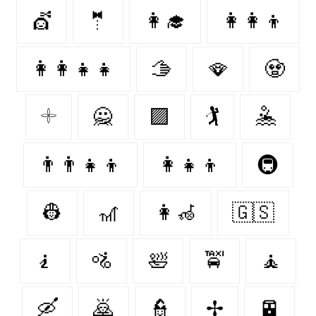
💇
🤵
👩‍🎓
👩‍👩‍👦
👩‍👩‍👧‍👧
🫱
🪭
🧟‍
𓇬
🙅‍
🟪
🏌️‍
🤽‍
👨‍👨‍👧‍👦
👩‍👧‍👦
🚇
👷‍
🎢
👩‍🦽
🇬🇸
🧎
🚵
🛀
🚖
🧘
🛶
🙇‍
👮‍
✢
🚈