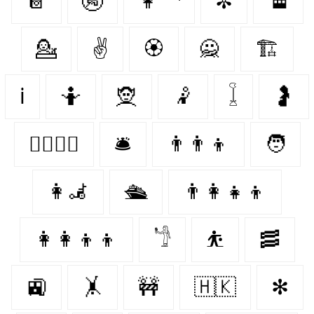
📔
🚱
👩‍🦱
✼
🚡
💁‍
✌️
🏵️
🙅
🏗
ℹ
🤷‍
🧝‍
🤾‍
𓆼
🤰
👩‍❤️‍💋‍👨
🛎️
👨‍👨‍👦
🧑‍
👩‍🦼
🛳
👨‍👩‍👧‍👦
👩‍👩‍👦‍👦
𓁙
⛹️
🥓
🚉
🤸‍
🚧
🇭🇰
✻