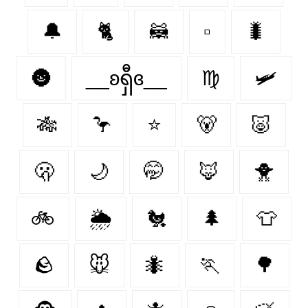
🔔
🐈‍
🦝
▫️
🐛
🌚
__ʚရှီɞ__
♍
🛩
🎋
🦩
⭐
🐻‍
🐷
🫢
🌙
🤭
🦊
🐥
🚲
🌦️
🐔
🌲
👕
🪨
🐭
🐜
🏃
🌳