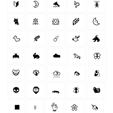
🔰
🌛
🐬
🪱
🪳
🐈
🚢
🐹
🌾
🌜
🦆
🍂
☄️
🫏
🐲
🦇
🐇
☁️
🦦
🦋
🐯
🦚
⛈
🦟
🫂
👽
🧔
🐊
🪰
🐿️
◼️
♀
👌
🌼
🦄