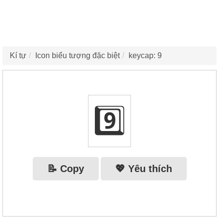
Kí tự
Icon biểu tượng đặc biệt
keycap: 9
9️⃣
📝 Copy
💖 Yêu thích