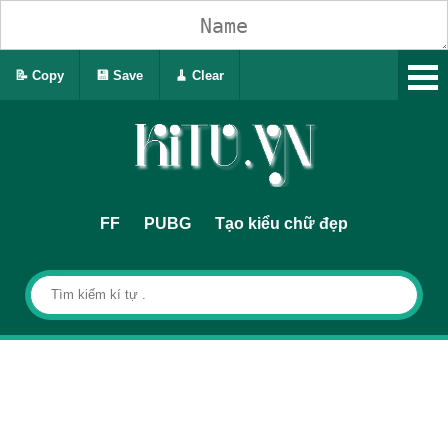
📝 Copy
💾 Save
🧹 Clear
FF
PUBG
Tạo kiểu chữ đẹp