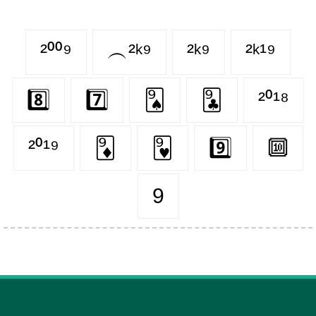
²⁰⁰⁹
︵²ᵏ⁹
²ᵏ⁹
²ᵏ¹⁹
8️⃣
7️⃣
🂩
🃙
²⁰¹⁸
²⁰¹⁹
🃉
🂹
9️⃣
🔟
9