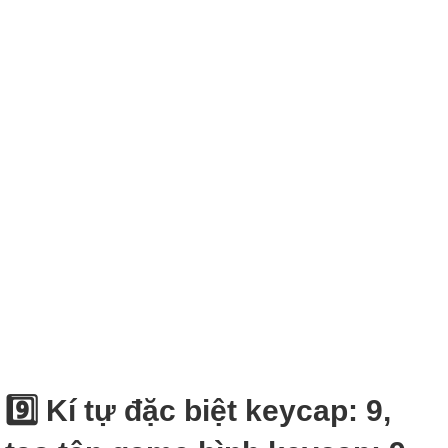
9️⃣ Kí tự đặc biệt keycap: 9,