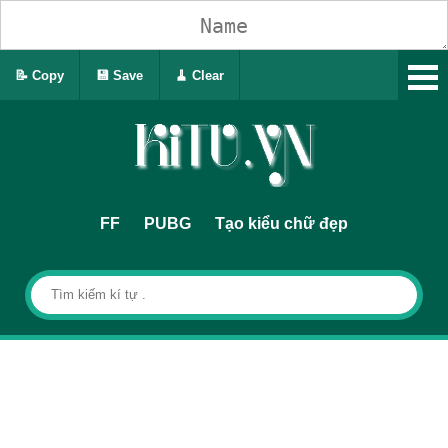
📝 Copy
💾 Save
🧹 Clear
FF
PUBG
Tạo kiểu chữ đẹp