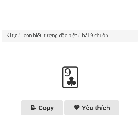
Kí tự
Icon biểu tượng đặc biệt
bài 9 chuồn
🃙
📝 Copy
💖 Yêu thích