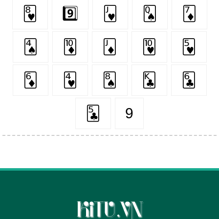
🂸
9️⃣
🂻
🂭
🃇
🂤
🃊
🃋
🂺
🂵
🃆
🂴
🂨
🃞
🃖
🃕
9