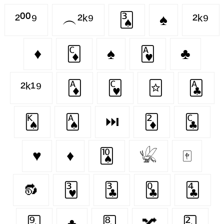
²⁰⁰⁹
︵²ᵏ⁹
🂣
♠
²ᵏ⁹
♦️
🃌
♠️
🂱
♣
²ᵏ¹⁹
🃁
🂼
🃟
🃑
🂮
🂡
⏭
🃂
🃜
♥️
♦
🂪
𓆤
🀄
🔂
🂳
🃓
🃝
🃔
🂩
♣️
🃈
🔀
🂢