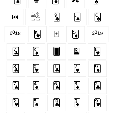
⏮
𓆥
🃙
🂫
🂬
²⁰¹⁸
🂾
🃏
🃅
²⁰¹⁹
🃗
🃎
🂠
🎴
🂶
🃘
🂽
🃛
🂷
🃉
🂧
🃄
🂦
🃃
🃒
🂲
🂥
🃚
🃍
🂹