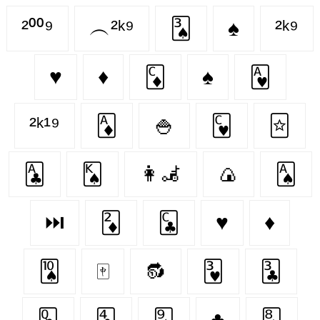
²⁰⁰⁹
︵²ᵏ⁹
🂣
♠
²ᵏ⁹
♥
♦️
🃌
♠️
🂱
²ᵏ¹⁹
🃁
🍚
🂼
🃟
🃑
🂮
👩‍🦼‍
🍙
🂡
⏭
🃂
🃜
♥️
♦
🂪
🀄
🔂
🂳
🃓
🃝
🃔
🂩
♣️
🃈