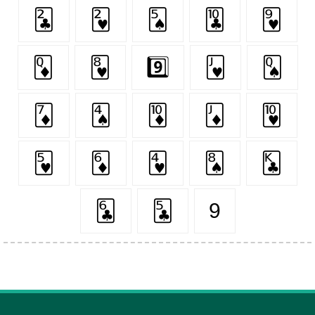
🃒
🂲
🂥
🃚
🂹
🃍
🂸
9️⃣
🂻
🂭
🃇
🂤
🃊
🃋
🂺
🂵
🃆
🂴
🂨
🃞
🃖
🃕
9