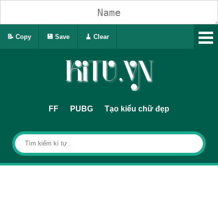
📝 Copy
💾 Save
🧹 Clear
FF
PUBG
Tạo kiểu chữ đẹp