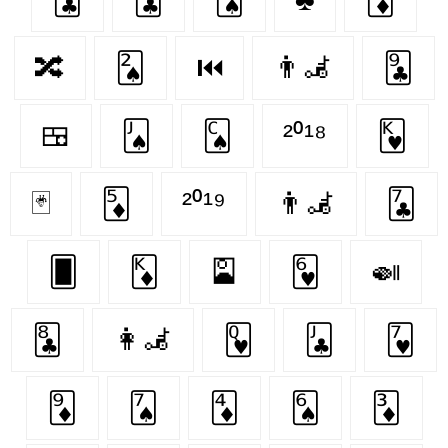
🔀
🂢
⏮
👨‍🦼‍️
🃙
🍱
🂫
🂬
²⁰¹⁸
🂾
🃏
🃅
²⁰¹⁹
👨‍🦼
🃗
🂠
🃎
🎴
🂶
🍛
🃘
👩‍🦼
🂽
🃛
🂷
🃉
🂧
🃄
🂦
🃃