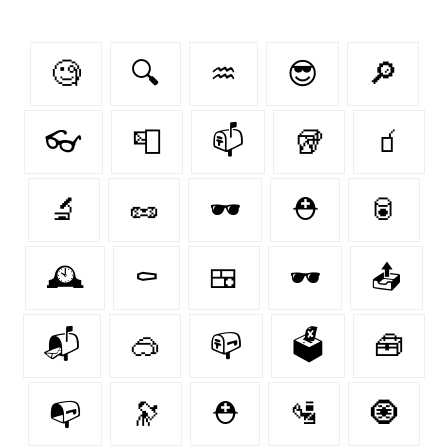
🧐
🔍
♒
😎
🔎
👓
📮
📫
🥡
🧃
🔬
🥜
🕶
⛑️
🥫
🕰️
⚰️
🍱
🕶️
📤
📬
🥽
📪
🗳
🧰
📭
🔭
⛑
🛂
🧿