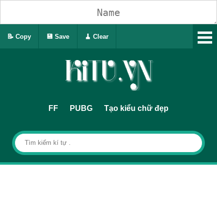
📝 Copy
💾 Save
🧹 Clear
FF
PUBG
Tạo kiểu chữ đẹp