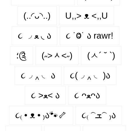
(..◜ᴗ◝..)
U,,> ᴥ <,,U
૮ ◞ ﻌ ◟ ა
૮ ˙Ⱉ˙ ა rawr!
؛༊
(˶˃ᆺ˂˶)
(ㅅ´ ˘ `)
૮◞ ‸ ◟ ა
૮(◞ ‸ ◟ )ა
૮ ᴖﻌᴖა
૮ >ﻌ< ა
૮₍ • ᴥ • ₎ა🐾🦴
૮₍ 𝁽ܫ𝁽 ₎ა