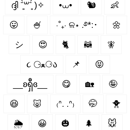
ദ്ദി ˉ͈̀꒳ˉ͈́ )✧
•⩊•
🐿️
👶
😛
🍧
⋅˚₊‧ ଳ⋆ .࿔*:･
🌼
シ
😍
🐈‍
🦝
🧚‍
૮ ⚆ﻌ⚆ა
📌
😝
__ʚရှီɞ__
😋
🏡
🤪
😆
🐷
₍ᐢ. .ᐢ₎
🤭
🐥
🌦️
😀
🎃
🌲
🐭