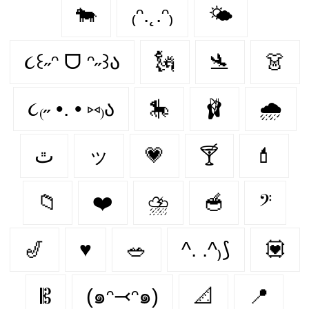
🐄
₍ᵔ.˛.ᵔ₎
🌤️
૮꒰˶ᵔ ᗜ ᵔ˶꒱ა
🗽
🛬
👗
૮₍˶ •. • ⑅₎ა
🎠
🩰
🌧️
ٿ
ッ
💗
🍸
💄
📁
❤️
⛈️
🥣
𝄢
🎷
♥️
🥗
^. .^₎⟆
💟
𝄡
(๑ᵔ⤙ᵔ๑)
📐
📍