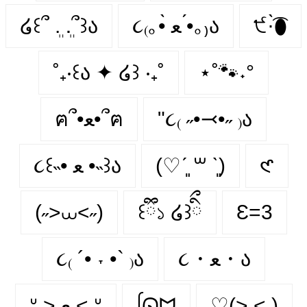
໒꒰՞ ܸ. .ܸ՞꒱ა
૮₍｡•̀ ﻌ •́｡₎ა
੯·̀͡⬮
˚₊‧꒰ა ✦ ໒꒱ ‧₊˚
⋆˚🐾˖°
ฅ՞•ﻌ•՞ฅ
"૮₍ ˶•⤙•˶ ₎ა
૮꒰˵• ﻌ •˵꒱ა
(♡ˊ͈ ꒳ ˋ͈)
𑣲
(˶>⩊<˶)
꒰ྀི১ ໒꒱ིྀ
Ɛ=3
૮₍ ´• ˕ •` ₎ა
૮・ﻌ・ა
ᐡ > ﻌ < ᐡ
ᩭᘏᗢ
♡(˃͈ ˂͈ )