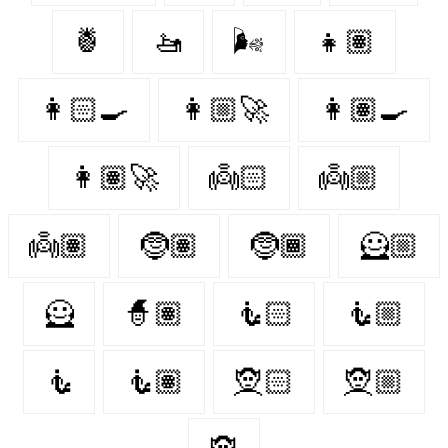
🍍
🚤
🌬️
👧🏽
👩🏻‍🍳
👩🏼‍🚀
👩🏽‍🍳
👩🏽‍🚀
👼🏻
👼🏼
👼🏽
🤶🏽
🤶🏾
🦸🏼
🦸️
🧙🏽
🧜🏻
🧜🏼
🧜️
🧜🏽
🧝🏻
🧝🏼