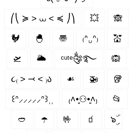
⎛⎝ ≽ > ⩊ < ≼ ⎠⎞
💥
🙈
🐓
🐣
〠
₍ᐢ.̫.ᐢ₎
💒
🛫
🌥️
ᶜᵘᵗᵉ༂࿐
🙉
૮₍ ˃ ⤙ ˂ ₎ა
☙
🚁
🥡
꒰ᐢ⸝⸝⸝⸝⸝ᐢ꒱⸒⸒
₍˄•͈⚇•͈˄₎
📂
🥙
☂️
🤟
🧃
๖ۣۜ