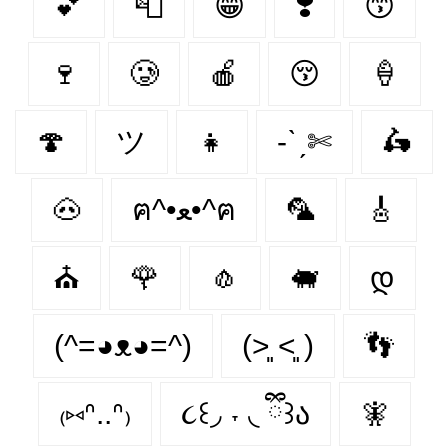
💕
📮
😁
❣️
😙
🍷
🥲
🍎
😚
🍦
🍄‍
ツ
👧
-ˋˏ✄
🛵
🐽
ฅ^•ﻌ•^ฅ
🦜
🎸
⛪
🌹
🧄
🐖
დ
(^=◕ᴥ◕=^)
(˃͈ ˂͈ )
👣
₍⑅ᐢ..ᐢ₎
૮꒰◞ ˕ ◟ ྀི꒱ა
🧚