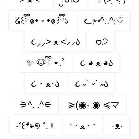
໒꒰ྀི๑• ༝ •๑꒱ྀི১
ᓚ₍⑅^..^₎♡
૮⸝⸝> ﻌ <⸝⸝ა
𑄝੭
✨ 🐶ྀི ⋆.˚
૮ ◕ ﻌ ◕ა
૮ ･ ﻌ･ა
૮ ˶´ ᵕˋ ˶ა
⚞^. .^⚟
≽(◉˕ ◉ ≼マ
‧˚꒰🐾୭ ˚. ᵎᵎ
ᐡ ᐧ ﻌ ᐧ ᐡ
·ᴥ·