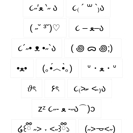
૮˶′ﻌ ‵˶ ა
૮₍ ´ ꒳ `₎ა
( ˶˘ ³˘)♡
૮ – ﻌ–ა
૮´˶• ᴥ •˶`ა
( ꩜ ᯅ ꩜;)⁭ ⁭
•ﻌ•
(｡•́︿•̀｡)
ᐡ・ﻌ・ᐡ
𝜗ৎ
۶ৎ
૮₍˃̵֊ ˂̵ ₎ა
zᶻ ૮˶- ﻌ -˶ა⌒)ᦱ
໒꒰ྀི ˶> ˕ <˶꒱ྀི১
(˶˃𐃷˂˶)