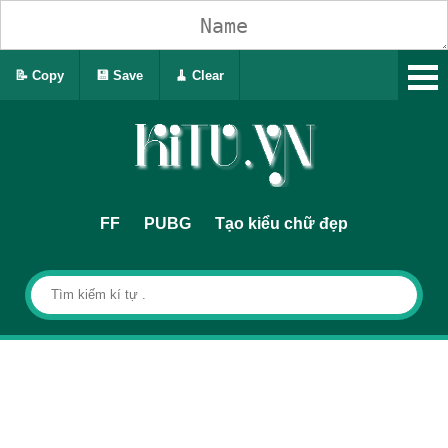
📝 Copy
💾 Save
🧹 Clear
FF
PUBG
Tạo kiểu chữ đẹp