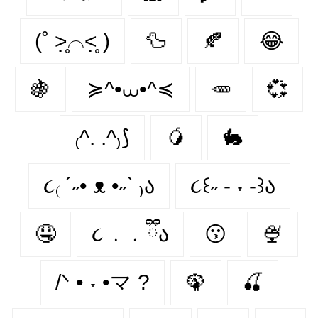
(˚ ˃̣̣̥⌓˂̣̣̥ )
🦆
🍂
😂
🍇
≽^•⩊•^≼
🥕
💞
₍^. .^₎⟆
🥭
🐇
૮₍ ´˶• ᴥ •˶` ₎ა
૮꒰˶ - ˕ -꒱ა
🤤
૮ ․ ․ ྀིა
😗
🍨
/ᐠ • ˕ •マ ?
🦚
🍒