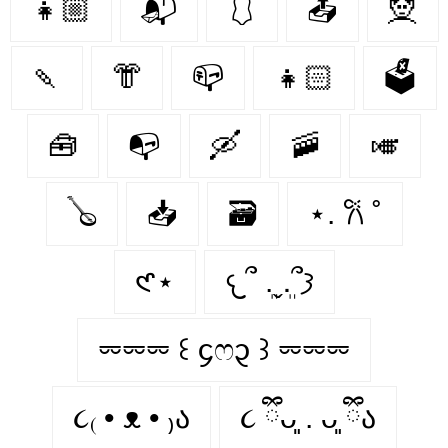
👧🏼
📬
🩱
📤
🧝‍
🍡
👘
📪
👧🏻
🗳
🧰
📭
🛶
🚠
🎺
🪕
📥
🗃
⋆. 𐙚 ˚
𑣲⋆
𐔌՞ ܸ.ˬ.ܸ՞𐦯
⏔⏔⏔ ꒰ ᧔ෆ᧓ ꒱ ⏔⏔⏔
૮₍ • ᴥ • ₎ა
૮ ྀིᴗ͈ . ᴗ͈ ྀིა