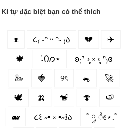
Kí tự đặc biệt bạn có thể thích
ᴥ
૮₍ ˶ᵔ ᵕ ᵔ˶ ₎ა
💔
✈️
🍁
݁ ˖Ი𐑼⋆
ʚ₍ᐢ ›̥̥̥ ༝ ‹̥̥̥ ᐢ₎ɞ
🦢
🍓
୨ৎ
🐁
🚀
🕊️
🍌
🐒
🍄
🍉
🐋
૮꒰ ˶• ༝ •˶꒱ა
˚ ༘ ೀ⋆.˚