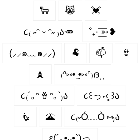
🐑
😹
💓
૮₍ ˶ᵔ ᵕ ᵔ˶ ₎ა🥕
˚₊· ͟͟͞͞➳❥
(⸝⸝๑﹏๑⸝⸝)
🐏
📫
👙
🗼
₍ᐢ⑅• ̫•⑅ᐢ₎ദ⸒⸒
૮₍´｡ᵔ ꈊ ᵔ｡`₎ა
૮꒰っ˕‹̥̥̥ ꒱ა
🧜‍
🌋
૮₍˶Ó﹏Ò ⑅₎ა
ε(´｡•᎑•`)っ