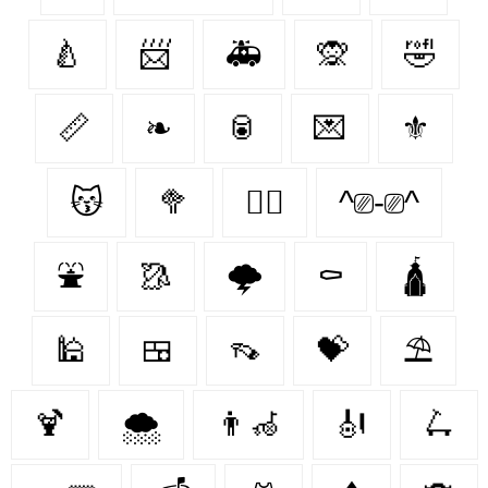
🍐
📨
🚑
🙊
🤣
📏
❧
🥫
💌
⚜️
😽
🥦
🐕‍🦺
^⎚-⎚^
⛲
🥻
🌩️
⚰️
🛕
🕌
🍱
👡
💝
⛱️
🍹
🌨️
👨‍🦽
🎻
🛴