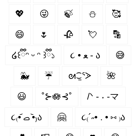
💖
😜
🍃
⛄
🥰
😄
🌷
🥀
💘
🔡
໒꒰ྀིᵔ ᵕ ᵔ ꒱ྀི১
૮ • ﻌ - ა⁩
😅
🐳
☔
ᘛ⁐̤ᕐᐷ
🌺
😃
˚⊱🪷⊰˚
/ᐠ - ˕ -マ
૮₍•᷄ ࡇ •᷅₎ა
🤗
૮₍´˶• . • ⑅ ₎ა