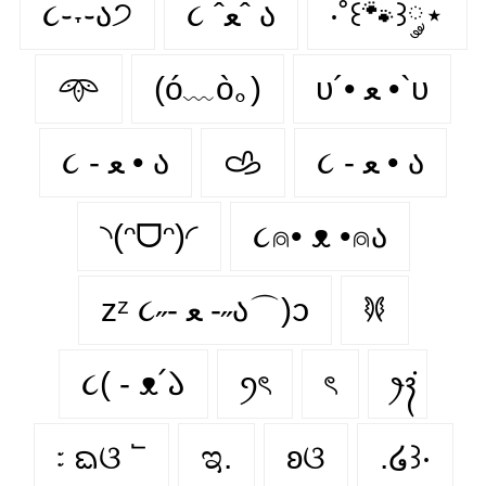
૮֊˕֊ა੭
૮ ˆﻌˆ ა
‧˚꒰🐾꒱༘⋆
𖥸
(ó﹏ò｡)
υ´• ﻌ •`υ
૮ - ﻌ • ა⁩
𐚁
૮ - ﻌ • ა
◝(ᵔᗜᵔ)◜
૮⍝• ᴥ •⍝ა
𐦍
zᶻ ૮˶- ﻌ -˶ა⌒)ᦱ
૮( - ᴥ՛𑁬
ꪆৎ
ৎ
‎ꫂ᭪݁
᭝ ᨳଓ ՟
ಇ.
ʚଓ
.໒꒱‧