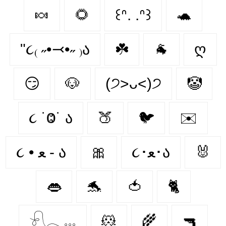
🍬
🌻
꒰ᐢ. .ᐢ꒱
🐢
"૮₍ ˶•⤙•˶ ₎ა
☘️
🐐
ღ
😏
🐶
(੭˃ᴗ˂)੭
🤡
૮ ˙Ⱉ˙ ა
🍑
🐦‍
✉️
૮ • ﻌ - ა
🎀
૮･ﻌ･ა
🐰
👄
🐬
🍅
🐈
𓍯𓂃𓏧
🐹
🌾
🔫