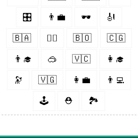
🎛
👨‍💼
🕶️
🎻
🇧🇦
👨‍⚕️
🇧🇴
🇨🇬
👨‍🎓
🥽
🇻🇨
👩‍🎓
🔭
🇻🇬
👩‍💼
👨‍💻
🕹
⛑
🏞