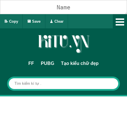
📝 Copy
💾 Save
🧹 Clear
FF
PUBG
Tạo kiểu chữ đẹp