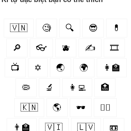
🇻🇳
🧐
🔍
😎
💊
🔎
👓
🫐
✍
🎞️
📺
✡
🌏
🌍
👩‍🏫
🦠
🔬
👩‍💻
🏥
🇰🇳
🌎
🕶
👩‍⚕️
👨‍🏫
🇻🇮
🇱🇻
📼