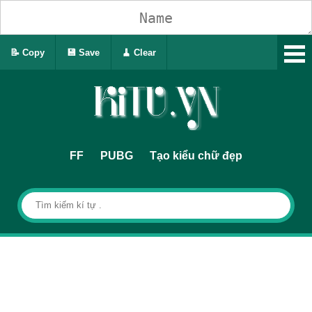
📝 Copy
💾 Save
🧹 Clear
FF
PUBG
Tạo kiểu chữ đẹp