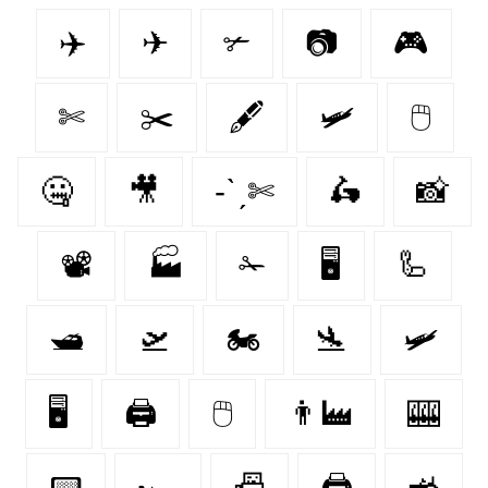
✈️
✈
✃
📷
🎮
✄
✂️
🖋
🛩
🖱
🤐
🎥
-ˋˏ✄
🛵
📸
📽
🏭
✁
🖥️
🦾
🛥
🛫
🏍️
🛬
🛩️
🖥
🖨
🖱️
👨‍🏭
🎰
📟
🏎️
📠
🖨️
🚜