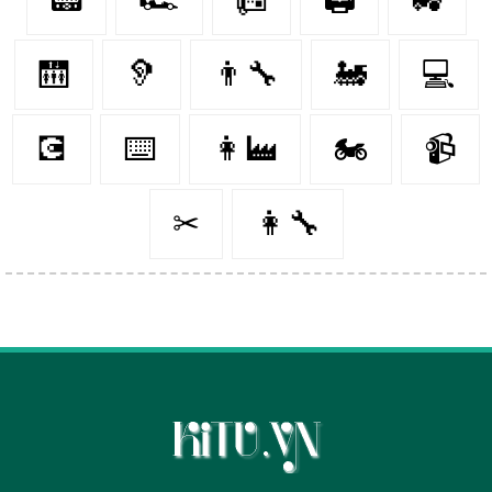
🛗
🦻
👨‍🔧
🚂
💻
💽
⌨️
👩‍🏭
🏍
📹
✂
👩‍🔧