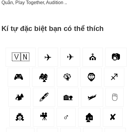
Quân, Play Together, Audition ..
Kí tự đặc biệt bạn có thể thích
🇻🇳
✈️
✈
⛪️
📷
🎮
🏘
🦚
🧔
♐
🏕️
🖋
🏡
🛩
🖱
👸
🎥
♂
🏚
✘