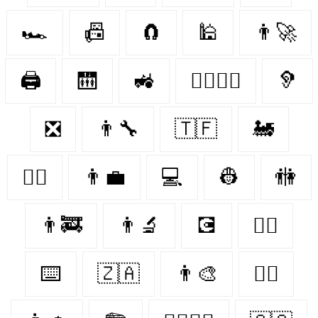
🏎️
📠
🧲
🕌
👨‍🚀
🖨️
🛗
🚜
👨‍❤️‍💋‍👨
🦻
❎
👨‍🔧
🇹🇫
🚂
👩‍✈️
👨‍💼
💻
👷
🚻
👨‍🚒
👨‍🔬
💽
👨‍⚕️
⌨️
🇿🇦
👨‍🎨
👨‍✈️