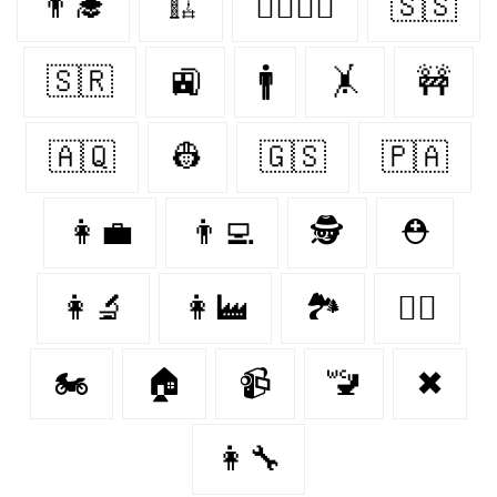
👨‍🎓
🏗
👩‍❤️‍💋‍👨
🇸🇸
🇸🇷
🚉
🚹
🤸‍
🚧
🇦🇶
👷‍
🇬🇸
🇵🇦
👩‍💼
👨‍💻
🕵️
⛑
👩‍🔬
👩‍🏭
🏞
👨‍⚖️
🏍
🏠
📹
🚾
✖
👩‍🔧