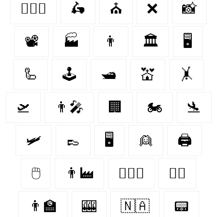
👩‍❤️‍👨
🛵
⛪
❌
📸
📽
🏭
👨
🏛
🖥️
🦾
🕹️
🛥
💒
🤸
🛫
👨‍🎤
🏢
🏍️
🛬
🛩️
👞
🖥
👱
🖨
🖱️
👨‍🏭
👨‍❤️‍👨
👩‍⚕️
👨‍🏫
🎰
🇳🇦
📟