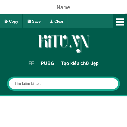
📝 Copy
💾 Save
🧹 Clear
FF
PUBG
Tạo kiểu chữ đẹp