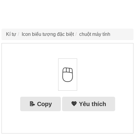
Kí tự
Icon biểu tượng đặc biệt
chuột máy tính
🖱️
📝 Copy
💖 Yêu thích