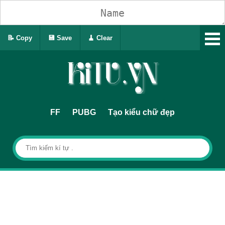
📝 Copy
💾 Save
🧹 Clear
FF
PUBG
Tạo kiểu chữ đẹp