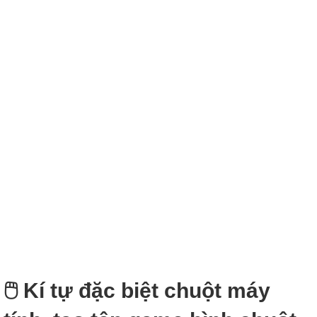
🖱️ Kí tự đặc biệt chuột máy