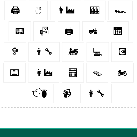
🖨
🖱️
👨‍🏭
🎰
🏎️
📟
📠
🖨️
🚜
🛗
🦻
👨‍🔧
🚂
💻
💽
⌨️
👩‍🏭
🧮
🪤
🏍
੯·̀͡⬮
📹
👩‍🔧