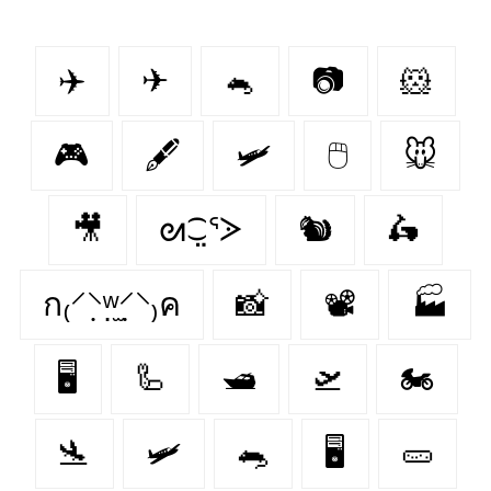
✈️
✈
🐁
📷
🐹
🎮
🖋
🛩
🖱
🐭
🎥
ᘛ⁐̤ᕐᐷ
🐿
🛵
ก₍⸍⸌̣ʷ̣̫⸍̣⸌₎ค
📸
📽
🏭
🖥️
🦾
🛥
🛫
🏍️
🛬
🛩️
🐀
🖥
🥒