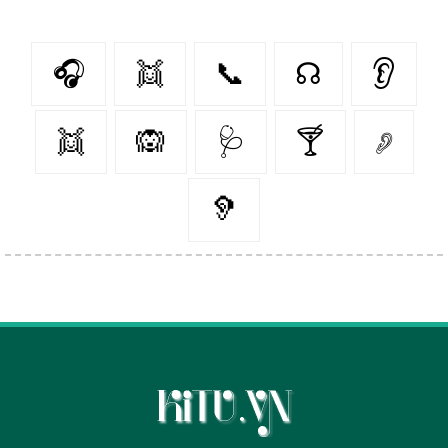
🎧
👯‍
📞
☊
👂
👯
🙉
🩺
🍸
𓂈
🦻