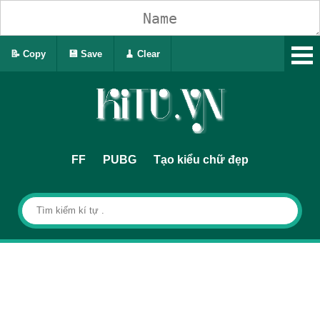
📝 Copy
💾 Save
🧹 Clear
FF
PUBG
Tạo kiểu chữ đẹp