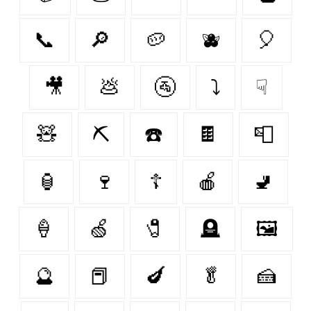
📞
🔎
🥔
🫐
🎈
🎥
💩
🚰
⤵
☟
🧸
⛏️
☎️
🍫
📮
🏮
🍷
☦
🍎
🚽
🍦
🍏
🧷
🪦
🖼️
🔮
📕
🍆
🥬
🍰