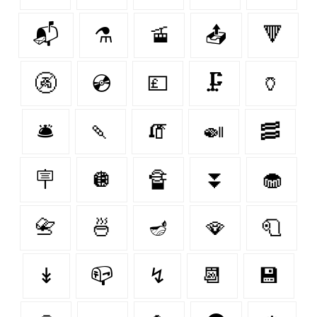
📬
⚗️
🚡
📤
🔻
🚱
💿
💷
🗜️
🏺
🛎️
🍡
🧯
🍛
🥓
🪧
🪩
🔏
⏬
🧁
📇
🍜
🪔
🪭
🧻
↡
📪
↯
📆
💾