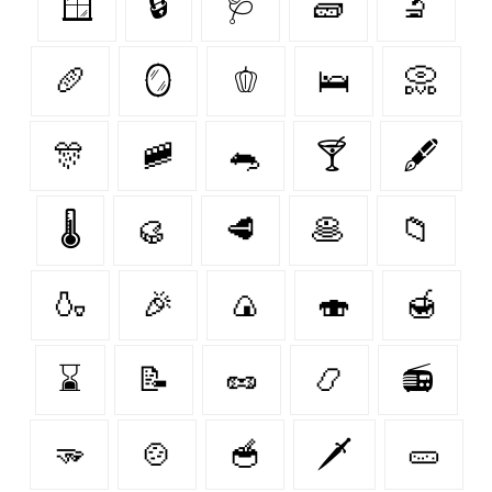
🪟
🔒
🩺
🧱
🔬
🥖
🪞
🫑
🛌
📀
🎊
🚞
🐀
🍸
🖋️
🌡️
🥮
🥩
🥞
📁
🍶
🎉
🍙
🍣
🍯
⌛
📝
🥜
📿
📻
🫳
🍲
🥣
🗡️
🥒