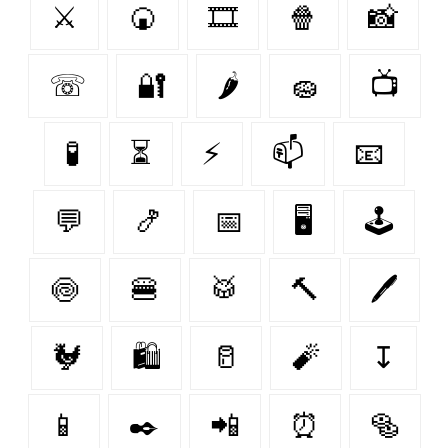
⚔️
🍘
🎞️
🍿
📸
☏
🔐
🌶
🧽
📺
🧪
⏳
⚡
📫
📧
💬
🍤
📅
🖥️
🕹️
🍥
🍔
🥁
🔨
🖊️
🐓
🛍️
🥛
🧨
↧
📱
✒️
📲
⏰
🥯