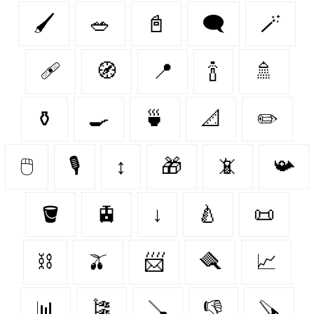
🖌️
🥗
📓
🗨
🪄
🩹
🧭
📍
🍾
🚿
⚱️
🍳
🍵
📐
✏️
🖱️
🎙️
↕
🎁
📵
📯
🪣
🚊
↓
🍐
📜
⛓️
🫒
📨
🪮
📈
📊
🎏
🪠
👎
🪚