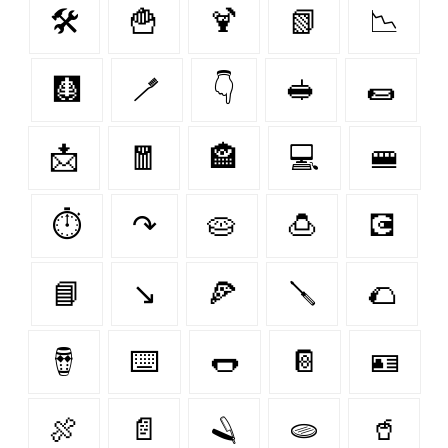
🛠️
🍟
🍹
📗
📉
🩻
🪥
👇
🥪
🌯
📩
🧧
🏤
💻
🚝
⏱️
↷
🥧
🍮
💽
📘
↘
🍕
🪛
🌮
🪘
⌨️
🌭
📔
🪪
🍖
📄
🪒
🫓
🥤