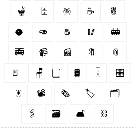
🫕
🗄️
🪅
☕️
🍍
🥥
🥑
🧂
🥢
🚋
🚎
📹
📰
🔖
📎
🚪
🪑
🛢️
🎚️
🎛️
🖲️
📽️
🗞️
🏷️
🗂️
🖇️
🗃️
🛋️
⛓️‍