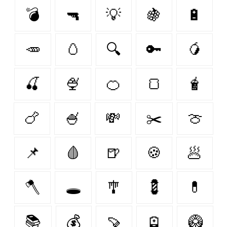
💣
🔫
💡
🍇
🔋
🥕
🥚
🔍
🔑
🥭
🍒
🍨
🍊
🍞
🧋
🍗
🍧
💸
✂️
🍈
📌
🩸
🍺
🍪
🥟
🪓
🕳️
🎐
💈
💊
📚
💰
🍠
🪫
🥝