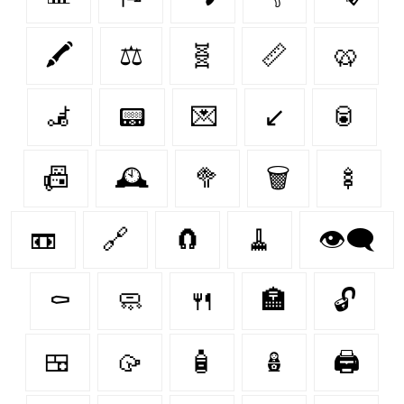
🖍️
⚖️
🧬
📏
🥨
🦼
📟
💌
↙
🥫
📠
🕰️
🥦
🗑️
🍢
📼
🔗
🧲
🧹
👁️‍🗨️
⚰️
🧼
🍴
🏣
🔓
🍱
🥠
🧴
🪆
🖨️