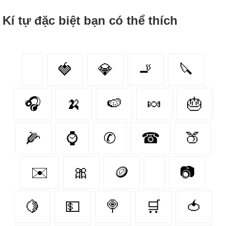
Kí tự đặc biệt bạn có thể thích
🍓
💎
🚬
🔪
🎧
🍌
🍉
🍬
🎂
🌽
⌚
✆
☎
🍑
✉️
🎀
🪙
📷
🍋
💵
🍭
🛒
🍅