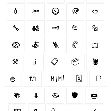
💉
🔦
⏲️
🥡
🥙
🔧
🎎
🗝️
📂
🔩
🪹
🍝
🪜
🥐
📖
⚒️
🧃
📋
📦
🦞
🍚
🔌
🇲🇲
🗓️
📑
🍻
⬇
🦠
🛡️
🍩