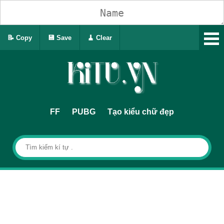
📝 Copy
💾 Save
🧹 Clear
FF
PUBG
Tạo kiểu chữ đẹp