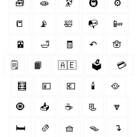
🧰
🧫
🔭
🚇
⚙️
📒
📡
🛀
📭
📴
🚈
🛁
🧾
↶
🪬
🗒️
📙
🇦🇪
🗳️
💳
🧮
💴
💶
🕯️
🥘
🧿
📥
☕
📃
🔽
🛏️
🫔
🧺
🪤
↴