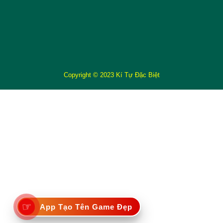
Copyright © 2023 Kí Tự Đặc Biệt
☞
App Tạo Tên Game Đẹp