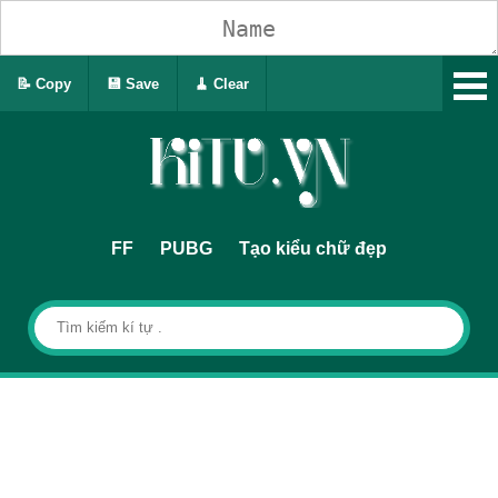
📝 Copy
💾 Save
🧹 Clear
FF
PUBG
Tạo kiểu chữ đẹp