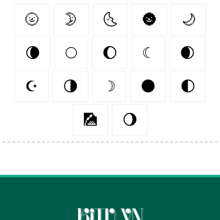
🌝
🌛
🌜
🌚
🌙
🌘
🌕
🌔
☾
🌒
☪️
🌗
☽
🌑
🌓
🎑
🌖