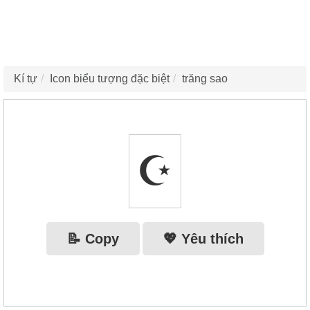
Kí tự
Icon biểu tượng đặc biệt
trăng sao
☪️
📝 Copy
💖 Yêu thích