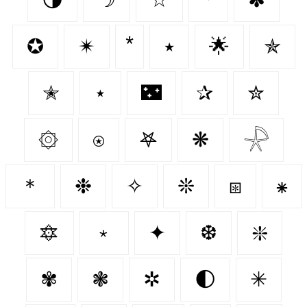
✪
✴
٭
🌟
✯
✭
⋆
🌃
✰
✮
۞
⍟
𖤐
❋
𓇻
＊
❉
✧
❊
⧆
⁕
🔯
﹡
✦
❆
❇️
✾
❃
✲
🌓
✳