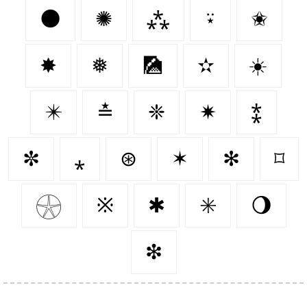
🌑
✺
⁂
⍣
✬
✸
❅
🎑
✫
☀️
✴️
≛
❈
✷
⁑
✼
⁎
⊛
✶
✻
⌑
𓇽
※
✱
✳️
🌖
❇