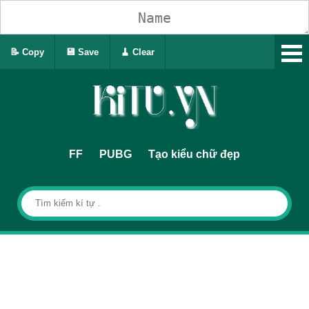
📝 Copy
💾 Save
🧹 Clear
FF
PUBG
Tạo kiểu chữ đẹp