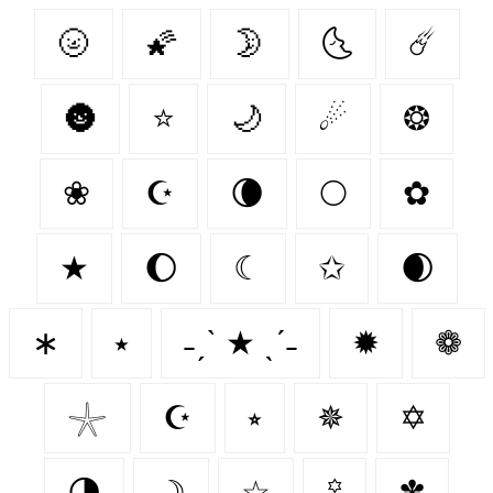
🌝
🌠
🌛
🌜
☄️
🌚
⭐
🌙
☄
❂
❀
☪
🌘
🌕
✿
★
🌔
☾
✩
🌒
∗
⭑
˗ˏˋ ★ ˎˊ˗
✹
❁
𓇼
☪️
⭒
✵
✡
🌗
☽
☆
꙳
✽