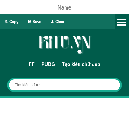
📝 Copy
💾 Save
🧹 Clear
FF
PUBG
Tạo kiểu chữ đẹp