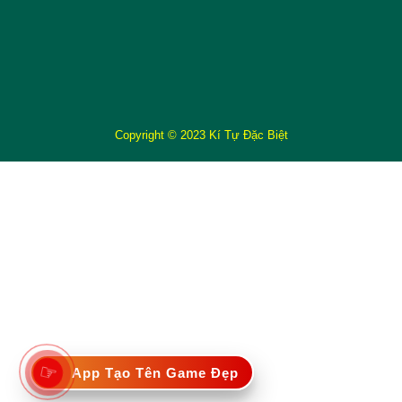
Copyright © 2023 Kí Tự Đặc Biệt
☞
App Tạo Tên Game Đẹp