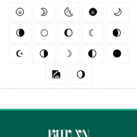
🌝
🌛
🌜
🌚
🌙
🌘
🌕
🌔
☾
🌒
☪️
🌗
☽
🌓
🌑
🎑
🌖