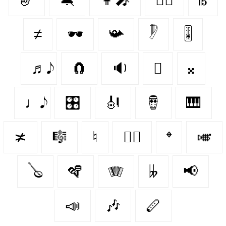
≠
🕶
📯
𓏢
🎚
♬𝅘𝅥𝅮
🧲
🔉
🪉
𝄪
♩𝅘𝅥𝅮
🎛
🎻
🪘
🎹
≭
🎼
♮
👯‍♀️
𝄌
🎺
🪕
🪇
🪗
𝄫
📢
📣
🎶
🪈