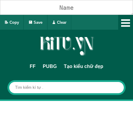
📝 Copy
💾 Save
🧹 Clear
FF
PUBG
Tạo kiểu chữ đẹp