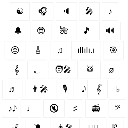
☯
🎧
🔈
🎤
♪
🔔
😎
🌺
🎵
🔊
😔
🎸
♫
ıllılı.ı
🎯
𝄞
؂
🧑‍🎤
🥁
ø
♬
👨‍🎤
🎙
𝄟
♭
♪𝅘𝅥𝅮
♩
🔇
♯
📻
𝄢
🎷
🔕
👩‍🎤
👯‍♂️
𝄡