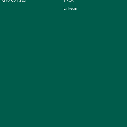
Kí tự Con Gấu
Tiktok
Linkedin