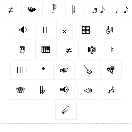
≠
📯
𓏢
🎚
♬𝅘𝅥𝅮
♩𝅘𝅥𝅮
🔉
🪉
𝄪
🎛
🎻
🪘
🎹
≭
🎼
♮
👯‍♀️
𝄌
🎺
🪕
🪇
🪗
𝄫
📢
📣
🎶
🪈