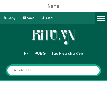
📝 Copy
💾 Save
🧹 Clear
FF
PUBG
Tạo kiểu chữ đẹp