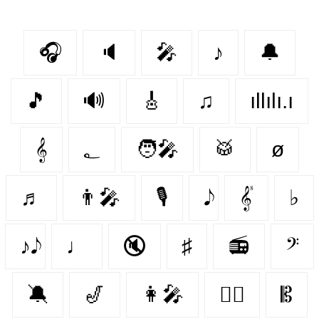
🎧
🔈
🎤
♪
🔔
🎵
🔊
🎸
♫
ıllılı.ı
𝄞
؂
🧑‍🎤
🥁
ø
♬
👨‍🎤
🎙
𝄟
♭
♪𝅘𝅥𝅮
♩
🔇
♯
📻
𝄢
🔕
🎷
👩‍🎤
👯‍♂️
𝄡