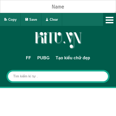
📝 Copy
💾 Save
🧹 Clear
FF
PUBG
Tạo kiểu chữ đẹp