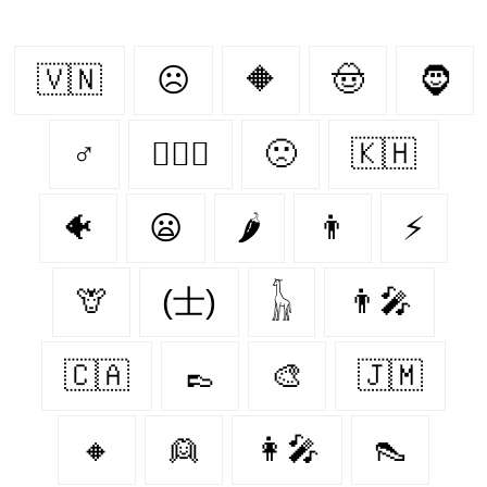
🇻🇳
☹
🔶
🤠
🧔
♂
👩‍❤️‍👨
🙁
🇰🇭
🐠
😦
🌶
👨
⚡
🦒
(士)
𓃱
👨‍🎤
🇨🇦
👞
🎨
🇯🇲
🔸
👱
👩‍🎤
👠