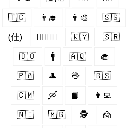
🇹🇨
👨‍🎓
👨‍🎨
🇸🇸
(仕)
👩‍❤️‍💋‍👨
🇰🇾
🇸🇷
🇩🇴
🚹
🇦🇶
🧁
🇵🇦
🎩
🖖
🇬🇸
🇨🇲
🛶
📙
👨‍💻
🇳🇮
🇲🇬
🕵️
🙍‍