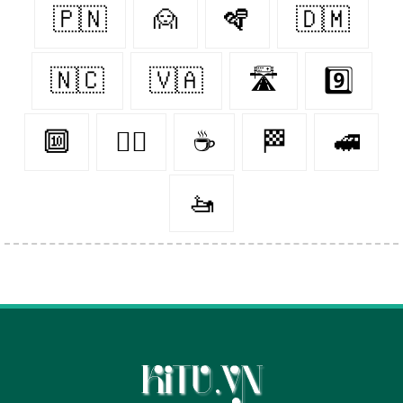
🇵🇳
🙍
🪇
🇩🇲
🇳🇨
🇻🇦
🛣
9️⃣
🔟
👨‍⚖️
☕️
🏁
🚅
🚤