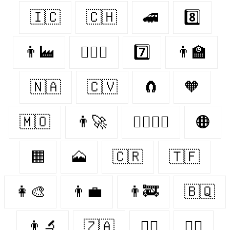
🇮🇨
🇨🇭
🚄
8️⃣
👨‍🏭
👨‍❤️‍👨
7️⃣
👨‍🏫
🇳🇦
🇨🇻
🧲
🧡
🇲🇴
👨‍🚀
👨‍❤️‍💋‍👨
🟠
🟧
🗻
🇨🇷
🇹🇫
👩‍🎨
👨‍💼
👨‍🚒
🇧🇶
👨‍🔬
🇿🇦
👨‍⚕️
👨‍✈️