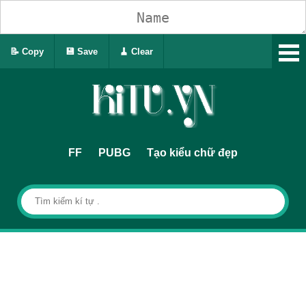
📝 Copy
💾 Save
🧹 Clear
FF
PUBG
Tạo kiểu chữ đẹp