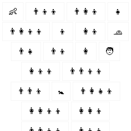
👶
👨‍👦‍👦
👨‍👩‍👦
👧
👨‍👩‍👦‍👦
👦
👩‍👦
🧢
👨‍👧
👨‍👦
👩‍
🧑
👩‍👦‍👦
👨‍👨‍👦‍👦
👨‍👨‍👦
🚼
👨‍👩‍👧‍👦
👩‍👩‍👦‍👦
👩‍👩‍👦
👨‍👨‍👧‍👦
👩‍👧‍👦