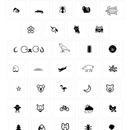
🦟
🐊
🪰
🐿️
𓆉
🌼
🦄
🐈‍
🦝
૮ ⚆ﻌ⚆ა
𓅂
🐛
🌚
ඞ
𓂎
🛩
𓃟
🎋
⭐
🐻‍
🦩
🌙
🐷
🐥
🦊
🚲
🌦️
🐔
🌲
🪨
🐭
🐜
🌳