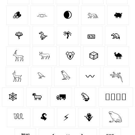
🪵
𓁺
🌒
𓃬
🐖
🌹
🪿
🌴
🎫
🦡
𓃲
𓃽
🐻
🎲
🐪
𓃴
𓅫
𓅃
〰️
𓆈
🕸️
🐑
🚛
🦫
👩‍❤️‍💋‍👩
𓆚
🐏
⚡
🪻
𓆏