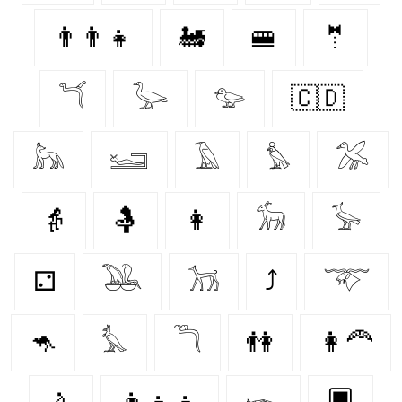
👨‍👨‍👧
🚂
🚝
🤵‍
𓆔
𓅬
𓅰
🇨🇩
𓃦
𓆒
𓄿
𓅊
𓅮
👵
🤱
👩‍
𓃘
𓅚
⚁
𓅒
𓃡
⤴
𓄅
🦘
𓅘
𓆕
👫
👩‍🦰