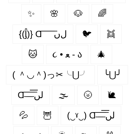
✨
🌸
🐶
🌈
{(ᶅ͒)} Ɑ͞ ͞ ͞ ͞ ͞ ﻝﮞ
🐦‍
👯‍
🐱
૮ • ﻌ - ა
🎄
( ＾◡＾)っ✂╰⋃╯
╰⋃╯
Ɑ͞ ̶͞ ̶͞ ̶͞ لں͞
🌫️
🌝
🐌
💦
🦉
(‿ˠ‿) Ɑ͞ ̶͞ ̶͞ ̶͞ لں͞