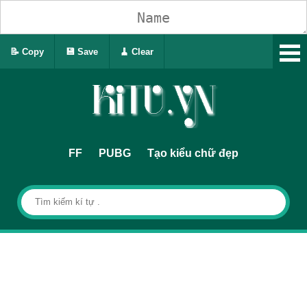
📝 Copy
💾 Save
🧹 Clear
FF
PUBG
Tạo kiểu chữ đẹp