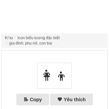
Kí tự
Icon biểu tượng đặc biệt
gia đình: phụ nữ, con trai
👩‍👦
📝 Copy
💖 Yêu thích