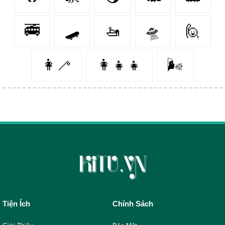
🚎
🛹
🚤
🛸
🙋‍
👩‍🦯️
👩‍👧‍👧
🌬️
Tiện Ích
Chính Sách