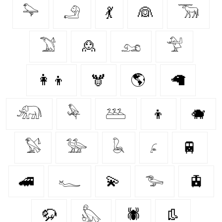
𓅍
𓄂
💃
👰‍
𓃞
𓅑
🙎‍
𓃭
𓅴
👩‍👦
🫎
🌎
🦙
𓃰
𓅆
𓅹
👦
🐗
𓅄
𓅺
𓆘
𓂊
🚆
🚄
𓆑
💫
𓅧
🚊
🦬
𓅽
🕷️
👢