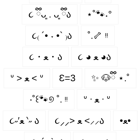
૮ ྀིᴗ͈ . ᴗ͈ ྀིა
⋆˚🐾˖°
૮₍ ´• ˕ •` ₎ა
˚.🦴 ᵎᵎ
૮ ◕ ﻌ ◕ა
૮・ﻌ・ა
ᐡ > ﻌ < ᐡ
Ɛ=3
✨ 🐶ྀི ⋆.˚
‧˚꒰🐾୭ ˚. ᵎᵎ
ᐡ ᐧ ﻌ ᐧ ᐡ
•ﻌ•
૮⸝⸝> ﻌ <⸝⸝ა
૮˶′ﻌ ‵˶ ა