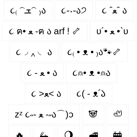
૮₍ 𝁽ܫ𝁽 ₎ა
૮֊˕֊ა੭
૮ ˆﻌˆ ა
υ´• ﻌ •`υ
૮ ฅ• ﻌ -ฅ ა arf ! 🦴
૮◞ ‸ ◟ ა
૮₍ • ᴥ • ₎ა🐾🦴
૮ - ﻌ • ა
૮⍝• ᴥ •⍝ა
૮ >ﻌ< ა
૮( - ᴥ՛𑁬
zᶻ ૮˶- ﻌ -˶ა⌒)ᦱ
🐼
🦥
🔥
🦗
🌖
🚅
🚋