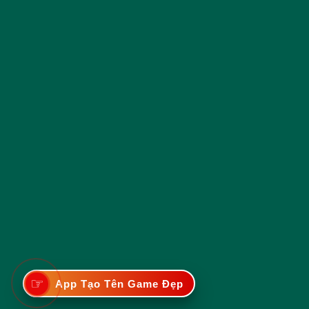
☞
App Tạo Tên Game Đẹp