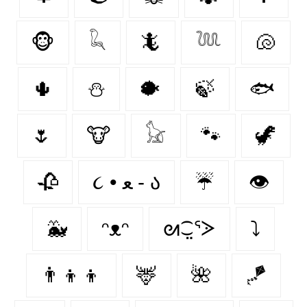
🐵
𓆗
🦎
𓆙
🐚
🌵
⛄
🐡
🍃
🐟
🌷
🐮
𓃠
🐾
🦖
🥀
૮ • ﻌ - ა⁩
☔
👁️
🐳
ᵔᴥᵔ
ᘛ⁐̤ᕐᐷ
⤵
👨‍👦‍👦
🦌
🌺
🪁