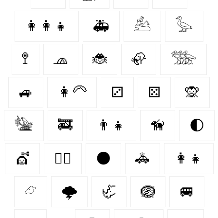
👩‍👩‍👧
🚑
𓃕
𓅭
🚏
🧢
🐞
🦣
𓅢
🚙
👩‍🦳
⚂
⚄
🙊
𓅋
🚒
👨‍👧
🦮
🌓
💇‍
🐕‍🦺
🌑
🚓
👩‍👧
𓃿
🌩️
🦏
🪺
🚐