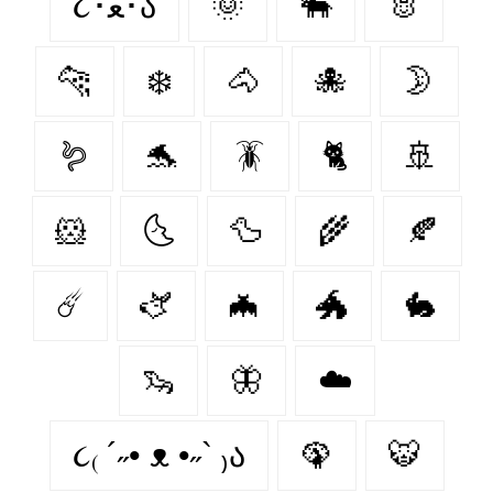
૮･ﻌ･ა
🌞
🐃
🐰
🐆
❄️
🐴
🐙
🌛
🪱
🐬
🪳
🐈
🚢
🐹
🌜
🦆
🌾
🍂
☄️
🫏
🦇
🐲
🐇
🦦
🦋
☁️
૮₍ ´˶• ᴥ •˶` ₎ა
🦚
🐯