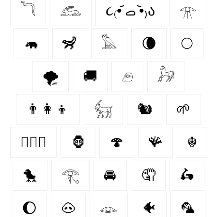
𓆓
𓃹
૮₍•᷄ ࡇ •᷅₎ა
𓁿
🦛
🦨
𓅓
🌘
🌕
🌪️
🚚
𓂉
𓃗
👨‍👩‍👦
𓃶
🐿
🌱
👩‍❤️‍👨
🦍
🍄‍
🪸
☬
🐤
𓂀
🚘
🤦‍
🛵
🌔
🐽
𓁼
🐠
🦜