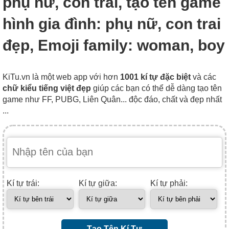
phụ nữ, con trai, tạo tên game
hình gia đình: phụ nữ, con trai
đẹp, Emoji family: woman, boy
KiTu.vn là một web app với hơn
1001 kí tự đặc biệt
và các
chữ kiểu tiếng việt đẹp
giúp các bạn có thể dễ dàng tạo tên
game như FF, PUBG, Liên Quân... độc đáo, chất và đẹp nhất
...
Kí tự trái:
Kí tự giữa:
Kí tự phải:
Tạo Tên Kí Tự