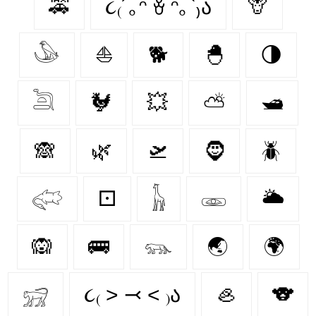
🚕
૮₍´｡ᵔ ꈊ ᵔ｡`₎ა
🦒
𓅇
⛵
🐕
🐣
🌗
𓆖
🐓
💥
⛅
🛥
🙈
🌿
🛫
🧔‍
🪲
𓅾
⚀
𓃱
𓁾
🌥️
🙉
🚌
𓃮
🌏
🌍
𓃸
૮₍ ˃ ⤙ ˂ ₎ა
🦪
🐨