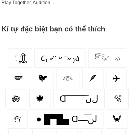
Play Together, Audition ..
Kí tự đặc biệt bạn có thể thích
ूाीू
૮₍ ˶ᵔ ᵕ ᵔ˶ ₎ა
𓀐𓂸
🪽
🐦
𓁻
🪶
✈️
🪷
🍁
Ɑ͞ ͞ ͞ ͞ ͞ ͞ ͞ ͞ لﮞ
🫧
☃️
● █▀█▄ Ɑ͞ ̶͞ ̶͞ ̶͞ لں͞
🦀