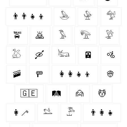
👨‍👨‍👧‍👦
𓅅
𓅈
𓅵
🚖
🙇‍
𓅣
𓅟
𓅶
𓅷
🛶
𓃜
🚈
🚵‍
🚠
🚥
👩‍👩‍👧‍👦
👳‍
🇬🇪
🛤
🙍‍
💆‍
👩‍🦯
𓅎
𓅤
👨‍👩‍👧