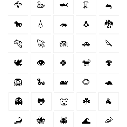
🦅
🦢
🦈
🦑
🐁
🐎
💧
🦔
🐧
🐉
🐅
🚀
🪼
🚗
🔪
🕊️
👁
🍀
🐒
🍄
🦁
🐍
🐋
🌻
🐢
👻
🐸
🐺
☘️
🐐
🦂
🐝
🕷
🌊
🦐