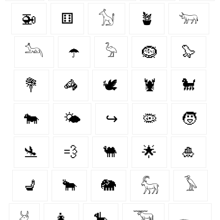
🚁
⚅
𓃩
🪴
𓃓
𓃢
☂️
𓅦
🪹
🦭
💐
🦓
🕊
🦞
🐩
🐄
🌤️
↪
🦠
🧒
🛬
💨
🐫
🌟
🎍
💺
🐂
🐘
𓃵
𓅥
𓃾
👩
🎠
𓃝
𓆍