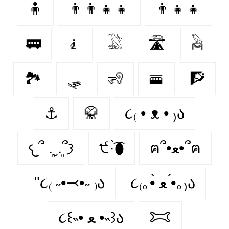
🧍‍
👨‍👨‍👧‍👧
👨‍👧‍👧
🚃
🧎‍
𓅁
🛣
𓅉
🏞
🛷
🧏‍
🚟
🧗‍
⚓️
🥋
૮₍ • ᴥ • ₎ა
𐔌՞ ܸ.ˬ.ܸ՞𐦯
੯·̀͡⬮
ฅ՞•ﻌ•՞ฅ
"૮₍ ˶•⤙•˶ ₎ა
૮₍｡•̀ ﻌ •́｡₎ა
૮꒰˵• ﻌ •˵꒱ა
𐂯