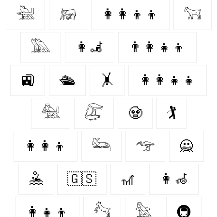
𓅖
𓃖
👩‍👩‍👦‍👦
𓃙
𓅔
👩‍🦼
👨‍👩‍👧‍👦
🚉
🛳
🤸‍
👩‍👩‍👧‍👧
𓅕
𓅻
🧟‍
🏌️‍
👩‍👩‍👦
𓃛
𓅠
🙅‍
🤽‍
🇬🇸
🎢
👩‍🦽
👩‍👧‍👦
𓃚
𓅗
🚇