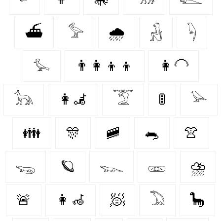
⛴
𓅞
🌧️
𓃻
𓆐
𓅙
👨‍👩‍👦‍👦
👩‍🦲
𓃥
👩‍🦼‍
𓄆
🚦
𓅪
👪
🎊
🚞
🐀
👚
𓆌
🪐
𓆊
𓁽
⛈️
🚨
👩‍🦽‍
🧖‍
𓅐
🦕