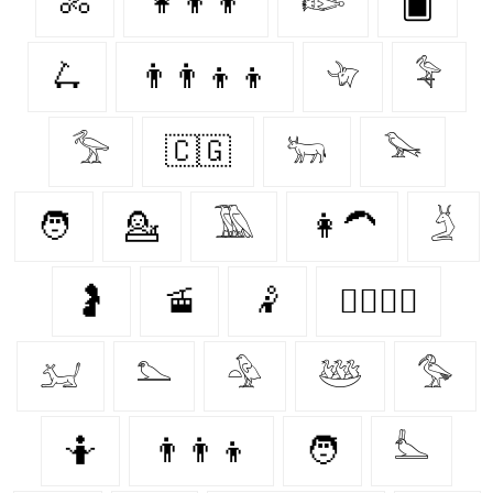
🚴‍
👩‍👦‍👦
𓆢
🂠
🛴
👨‍👨‍👦‍👦
𓄀
𓅝
𓅡
🇨🇬
𓃒
𓅨
🧑
💁‍
𓅀
👩‍🦱
𓄄
🤰
🚡
🤾‍
👩‍❤️‍💋‍👨
𓃫
𓅌
𓅲
𓅸
𓅜
🤷‍
👨‍👨‍👦
🧑‍
𓅏