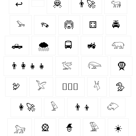
↩
🦧
👨‍🚀
𓃔
𓅩
👡
🙆‍
⚃
🚔
🛻
🌨️
🚍
🚜
𓃯
👨‍👩‍👧‍👧
𓅛
𓅼
🧕
🦃
𓅯
👩‍❤️‍👩
𓄃
🦤
👩‍🚀
𓅱
👨‍👦
𓄁
𓃷
🎡
🧙‍
𓅳
☀️