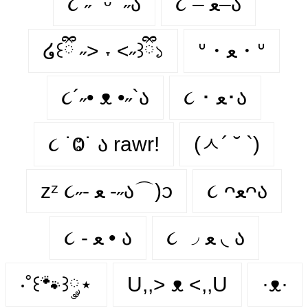
૮ ˶´ ᵕˋ ˶ა
૮ – ﻌ–ა
໒꒰ྀི ˶> ˕ <˶꒱ྀི১
ᐡ・ﻌ・ᐡ
૮´˶• ᴥ •˶`ა
૮ ･ ﻌ･ა
૮ ˙Ⱉ˙ ა rawr!
(ㅅ´ ˘ `)
૮ ᴖﻌᴖა
zᶻ ૮˶- ﻌ -˶ა⌒)ᦱ
૮ ◞ ﻌ ◟ ა
૮ - ﻌ • ა⁩
‧˚꒰🐾꒱༘⋆
U,,> ᴥ <,,U
·ᴥ·