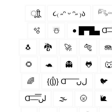
ूाीू
૮₍ ˶ᵔ ᵕ ᵔ˶ ₎ა
𓀐
🫧
☃️
🐧
🐉
🚀
🐅
🪼
🌻
🐢
👻
🐸

🌈
{(ᶅ͒)} Ɑ͞ ͞ ͞ ͞ ͞ ﻝﮞ
🐦‍
Ɑ͞ ̶͞ ̶͞ ̶͞ لں͞
🌫️
🌝
🐌