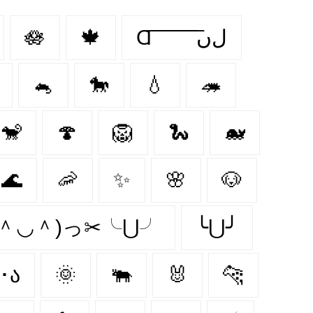
🪷
🍁
Ɑ͞ ͞ ͞ ͞ ͞ ͞ ͞ ͞ لﮞ
🐁
🐎
💧
🦔
🐒
🍄
🦁
🐍
🐋
🌊
🦐
✨
🌸
🐶
 ＾◡＾)っ✂╰⋃╯
╰⋃╯
૮･ﻌ･ა
🌞
🐃
🐰
🐆