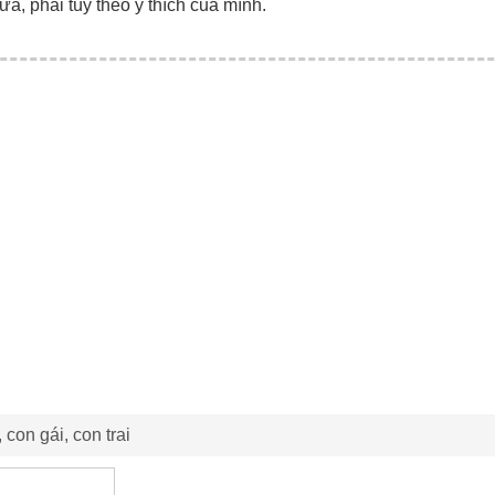
ữa, phải tùy theo ý thích của mình.
 con gái, con trai