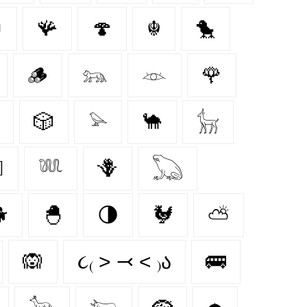

🪸
🍄‍
☬
🐤
🪵
𓃬
𓁺
🌹
🎲
𓅫
🐪
𓃴

𓆚
🪻
𓆏

🐣
🌗
🐓
⛅
🙉
૮₍ ˃ ⤙ ˂ ₎ა
🚌