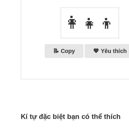
👩‍👧‍👦
📝 Copy
💖 Yêu thích
Kí tự đặc biệt bạn có thể thích