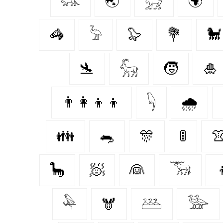
𓃮
🌏
𓃸
🌍
🦓
𓅦
🦭
💐
🐩
🛬
𓃵
🧒
🎍
👨‍👩‍👦‍👦
𓆐
🌧️
👪
🐀
🎊
🚦

🦕
🧖‍
👰‍
𓃞
𓅆
🫎
𓅹
𓅺