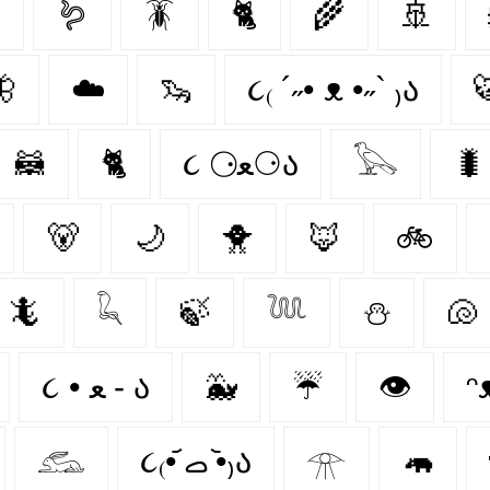

🪱
🪳
🐈
🌾
🚢

☁️
🦦
૮₍ ´˶• ᴥ •˶` ₎ა

🦝
🐈‍
૮ ⚆ﻌ⚆ა
𓅂
🐛
🐻‍
🌙
🐥
🦊
🚲
🦎
𓆗
🍃
𓆙
⛄
🐚
૮ • ﻌ - ა⁩
🐳
☔
👁️
ᵔ
𓃹
૮₍•᷄ ࡇ •᷅₎ა
𓁿
🦛