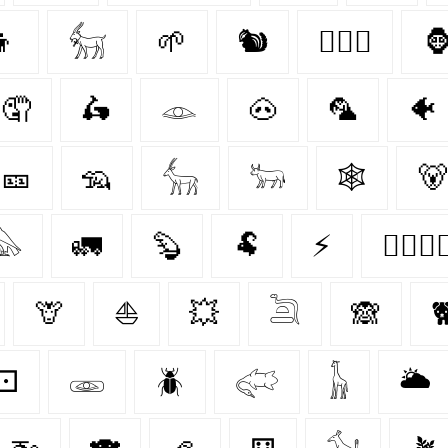
👦
𓃶
🌱
🐿
👩‍❤️‍👨

🤦‍
🛵
𓁼
🐽
🦜
🐠
🎫
🦡
𓃲
𓃽
🕸️
🐻
𓅃
🚛
🦫
🐏
⚡
👩‍❤️‍💋‍
🦒
⛵
💥
𓆖
🙈

⚀
𓁾
🪲
𓅾
𓃱
🌥️