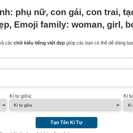
đình: phụ nữ, con gái, con trai, 
đẹp, Emoji family: woman, girl, b
và các
chữ kiểu tiếng việt đẹp
giúp các bạn có thể dễ dàng tạ
Kí tự giữa:
Kí t
Tạo Tên Kí Tự