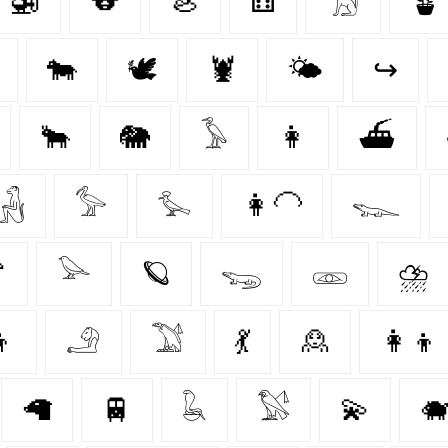
🚁
🐨
🦪
⚅
𓃩
🪴
🐄
🕊
🦞
🌤️
↪
🐂
🐘
𓅥
👩
⛴
𓃻
𓅞
𓅙
👩‍🦲
𓆊

𓅪
🪐
𓆌
𓁽
⛈️
👦
𓄂
𓅑
💃
🙎‍
👩‍👦
🦙
🚆
𓆘
𓅄
💫
