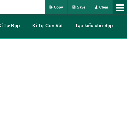
📝 Copy
💾 Save
🧹 Clear
Kí Tự Đẹp
Kí Tự Con Vật
Tạo kiểu chữ đẹp