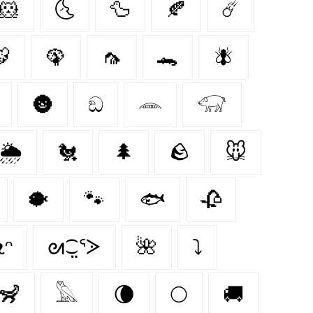
🐹
🌜
🦆
🍂
☄️

🦚
🦟
🐊
🪰
🌚
ඞ
𓂎
𓃟
🌦️
🐔
🌲
🪨
🐭
🐡
🐾
🐟
🥀
ᴥᵔ
ᘛ⁐̤ᕐᐷ
🌺
⤵
🦨
𓅓
🌘
🌕
🚚