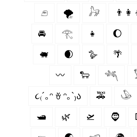
𓂉
🌪️
𓃗
👨‍👩‍
🚘
𓂀
👧
🌔
🐖
🌒
🪿
🌴
〰️
🐑
𓆈
૮₍´｡ᵔ ꈊ ᵔ｡`₎ა
🚕
𓅇
🛥
🌿
🛫
🧔‍