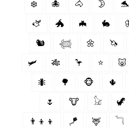
❄️
🐙
🐴
🌛

🫏
🐲
🦇
🐇

🐿️
𓆉
🌼
🦄
🛩
🎋
🦩
⭐
🐷
🐜
🌳
🐵
🌵
🌷
🐮
𓃠
🦖
👨‍👦‍👦
🪁
🦌
𓆓