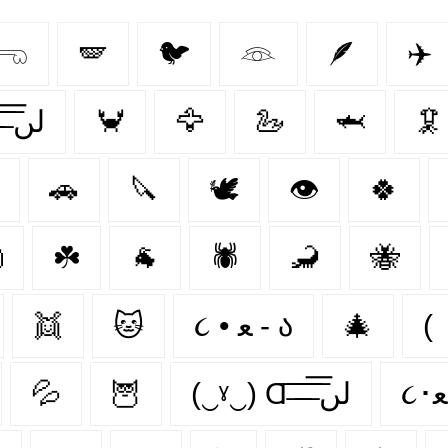
𓂸
🪽
🐦
𓁻
🪶
✈️
● █▀█▄ Ɑ͞ ̶͞ ̶͞ ̶͞ لں͞
🦀
🦅
🦢
🦈
🦑
🚗
🔪
🕊️
👁
🍀

☘️
🐐
🕷
🦂
🐝
👯‍
🐱
૮ • ﻌ - ა
🎄
(
💦
🦉
(‿ˠ‿) Ɑ͞ ̶͞ ̶͞ ̶͞ لں͞