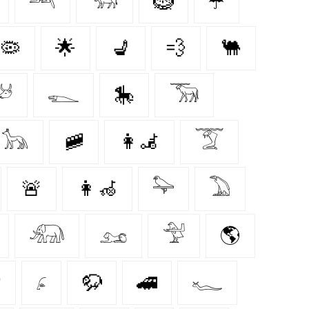
𓃢
𓃓
🪹
☂️
🦠
🌟
💺
💨
🐫
𓃾
𓆍
🎠
𓃝
𓃥
🚞
👩‍🦼‍
𓄆
🚨
👩‍🦽‍
𓅍
𓅐
𓃰
𓃭
𓅴
🌎

𓂊
🦬
🚄
𓆑