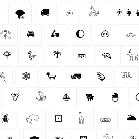
🌪️
🚚
𓂉
𓃗
👨‍👩‍
𓂀
🚘
🛵
🌔
🐽
𓁼
🌹
🪿
🌴
🎫
🦡
𓃲

🕸️
🐑
🚛
🦫
𓆚
🦒
𓅇
⛵
🐕
🐣
🪲
𓅾
⚀
𓃱
𓁾
🌥️