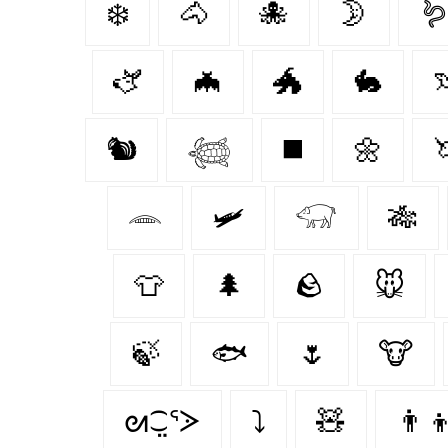
❄️
🐴
🐙
🌛

🫏
🦇
🐲
🐇

🐿️
𓆉
◼️
🌼

𓂎
🛩
𓃟
🎋
👕
🌲
🪨
🐭
🍃
🐟
🌷
🐮
ᘛ⁐̤ᕐᐷ
⤵
🧸
👨‍