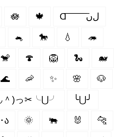
🪷
🍁
Ɑ͞ ͞ ͞ ͞ ͞ ͞ ͞ ͞ لﮞ
🐁
🐎
💧
🦔
🐒
🍄
🦁
🐍
🐋
🌊
🦐
✨
🌸
🐶
＾◡＾)っ✂╰⋃╯
╰⋃╯
૮･ﻌ･ა
🌞
🐃
🐰
🐆