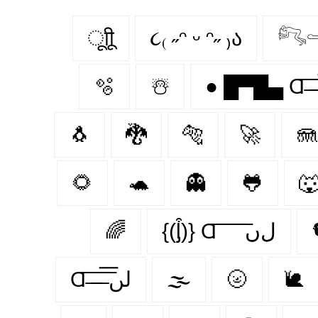
ूाीू
૮₍ ˶ᵔ ᵕ ᵔ˶ ₎ა
𓀐
🫧
☃️
🐧
🐉
🐅
🚀
🪼
🌻
🐢
👻
🐸

🌈
{(ᶅ͒)} Ɑ͞ ͞ ͞ ͞ ͞ ﻝﮞ
Ɑ͞ ̶͞ ̶͞ ̶͞ لں͞
🌫️
🌝
🐌