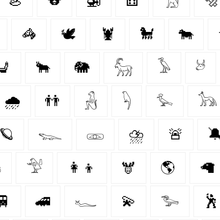
🦪
🐨
🚁
⚅
𓃩
🔩
🦓
🕊
🦞
🐩
🐄
💺
🐂
🐘
𓃵
𓅥
𓃾
🌧️
👬
𓃻
𓆐
𓅙
𓃥
🪐
𓆊
𓁽
⛈️
🚨


𓅴
👩‍👦
🫎
🌎
🦙
🚆
🚄
𓆑
💫
𓅧
🕺