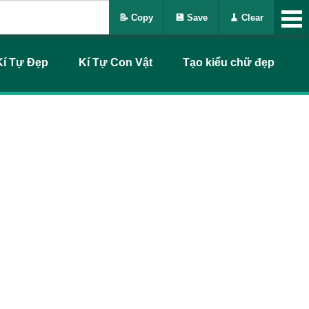
📝 Copy
💾 Save
🧹 Clear
Kí Tự Đẹp
Kí Tự Con Vật
Tạo kiểu chữ đẹp