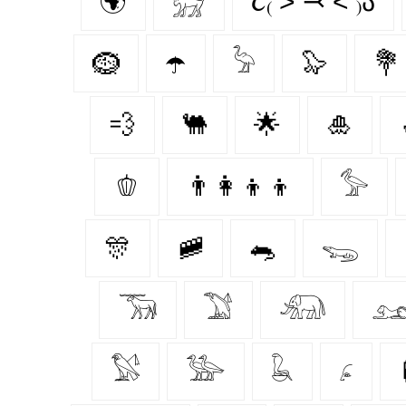
🌍
𓃸
૮₍ ˃ ⤙ ˂ ₎ა
🪹
☂️
𓅦
🦭
💐
💨
🐫
🌟
🎍
🫑
👨‍👩‍👦‍👦
𓅞
🎊
🚞
🐀
𓆌
𓃞
𓅑
𓃰

𓅄
𓅺
𓆘
𓂊