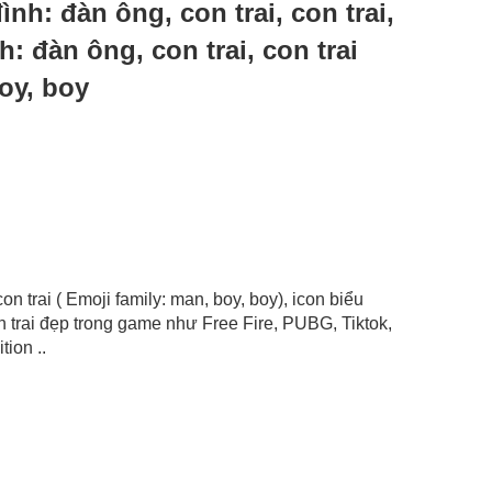
 đình: đàn ông, con trai, con trai,
: đàn ông, con trai, con trai
oy, boy
con trai ( Emoji family: man, boy, boy), icon biểu
on trai đẹp trong game như Free Fire, PUBG, Tiktok,
ion ..