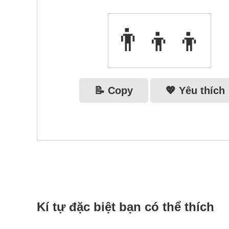
👨‍👦‍👦
📝 Copy
💖 Yêu thích
Kí tự đặc biệt bạn có thể thích