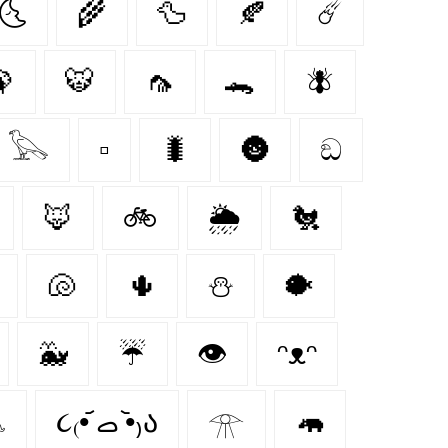
🌜
🌾
🦆
🍂
☄️

🐯
🦟
🐊
🪰
𓅂
▫️
🐛
🌚
ඞ
🦊
🚲
🌦️
🐔
🐚
🌵
⛄
🐡
🐳
☔
👁️
ᵔᴥᵔ

૮₍•᷄ ࡇ •᷅₎ა
𓁿
🦛