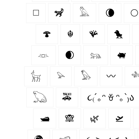
◻️
🦨
𓅓
🌘
🌕
🍄‍
☬
🪸
🐤
𓁺
🌒
𓃬
🐖
𓃴
𓅫
𓅃
〰️

𓆏
🚕
૮₍´｡ᵔ ꈊ ᵔ｡`₎ა
🛥
🙈
🌿
🛫