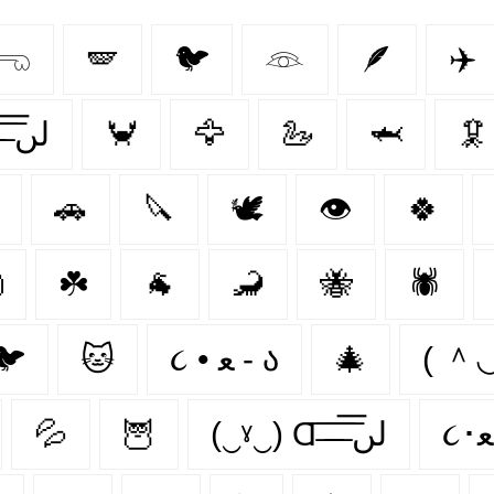
𓂸
🪽
🐦
𓁻
🪶
✈️
● █▀█▄ Ɑ͞ ̶͞ ̶͞ ̶͞ لں͞
🦀
🦅
🦢
🦈
🦑
🚗
🔪
🕊️
👁
🍀

☘️
🐐
🦂
🐝
🕷
🐦‍
🐱
૮ • ﻌ - ა
🎄
( 
💦
🦉
(‿ˠ‿) Ɑ͞ ̶͞ ̶͞ ̶͞ لں͞