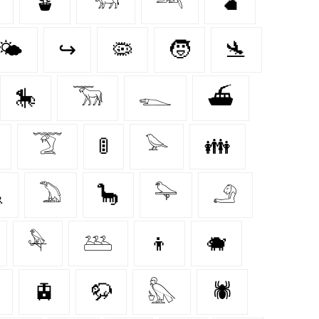
🪴
𓃓
𓃢
🫃
🌤️
↪
🦠
🧒
🛬
🎠
𓃝
𓆍
⛴
𓄆
🚦
𓅪
👪

𓅐
🦕
𓅍
𓄂
𓅆
𓅹
👦
🐗
🚊
🦬
𓅽
🕷️