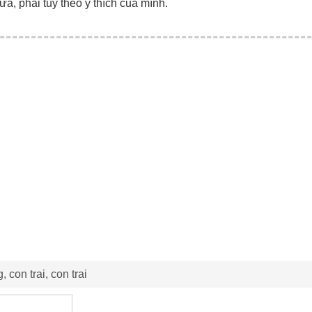
ữa, phải tùy theo ý thích của mình.
, con trai, con trai