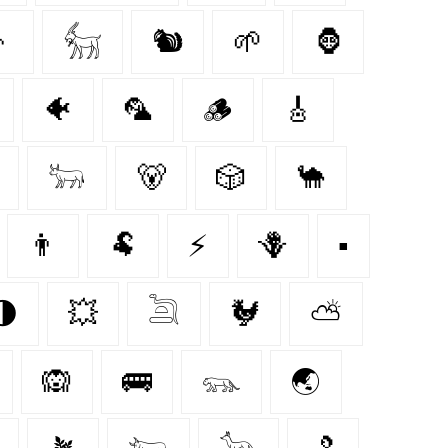
👦
𓃶
🐿
🌱
🦍
🐠
🦜
🪵
🎸
𓃽
🐻
🎲
🐪
👨
🐏
⚡
🪻
▪️
🌗
💥
𓆖
🐓
⛅
🙉
🚌
𓃮
🌏