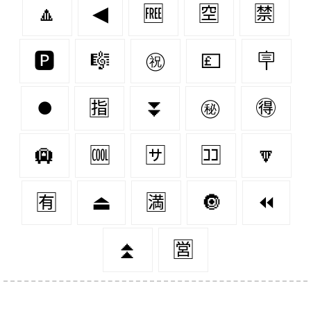
🔼
◀
🆓
🈳
🈲
🅿
🎼
㊗
💷
🪧
⏺
🈯
⏬
㊙
🉐
🛄
🆒
🈂
🈁
🔽
🈶
⏏
🈵
🔘
⏪
⏫
🈺