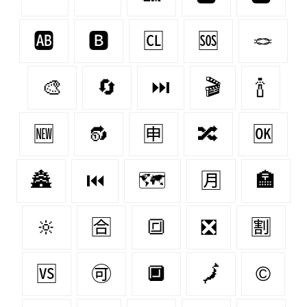
🆎
🅱
🆑
🆘
🪢
🎨
🔄
⏭
🎬
🍾
🆕
🔂
🈸
🔀
🆗
🏯
⏮
🗺️
🈷
🏣
🔆
🈴
🔳
❎
🈹
🆚
🉑
🔲
🗾
©