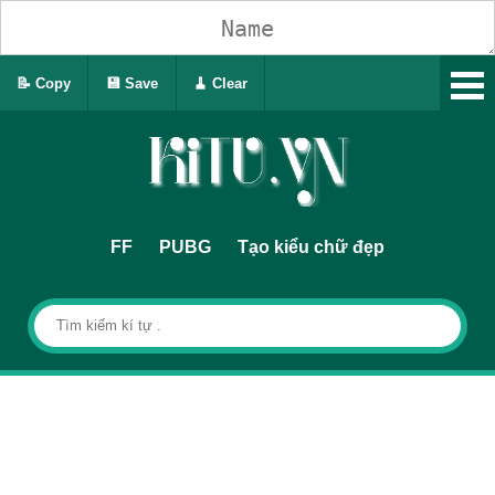
📝 Copy
💾 Save
🧹 Clear
FF
PUBG
Tạo kiểu chữ đẹp