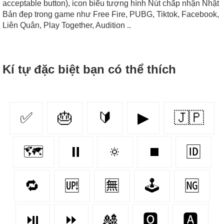
acceptable button), icon biểu tượng hình Nút chấp nhận Nhật
Bản đẹp trong game như Free Fire, PUBG, Tiktok, Facebook,
Liên Quân, Play Together, Audition ..
Kí tự đặc biệt bạn có thể thích
✅
🎂
🔰
▶
🇯🇵
🗺
⏸
🔅
⏹
🆔
🔁
🆙
🈚
🕹️
🆖
⏯
⏩
🎎
🅾
🅰