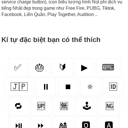
service charge button), icon biểu tượng hình Nút phí dịch vụ
tiếng Nhật đẹp trong game như Free Fire, PUBG, Tiktok,
Facebook, Liên Quân, Play Together, Audition ..
Kí tự đặc biệt bạn có thể thích
✅
🎂
🔰
▶
⌨
🇯🇵
⏸
⏹
🔅
🆔
🔁
🆙
🈚
🕹️
🆖
⏯
⏩
🎎
🅾
🅰