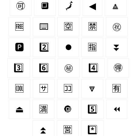
🉑
🔲
🗾
◀
🔼
🆓
⌨️
🈳
🈲
㊗
🅿
2️⃣
⏺
🈯
⏬
3️⃣
6️⃣
㊙
4️⃣
🉐
🆒
🈂
🈁
🔽
🈶
⏏
🈵
🔘
5️⃣
⏪
⏫
🈺
*️⃣