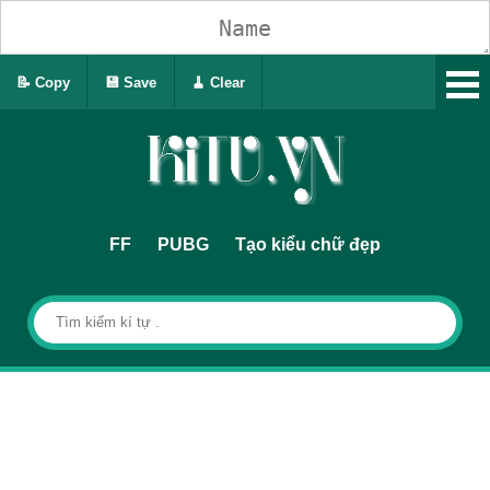
📝 Copy
💾 Save
🧹 Clear
FF
PUBG
Tạo kiểu chữ đẹp