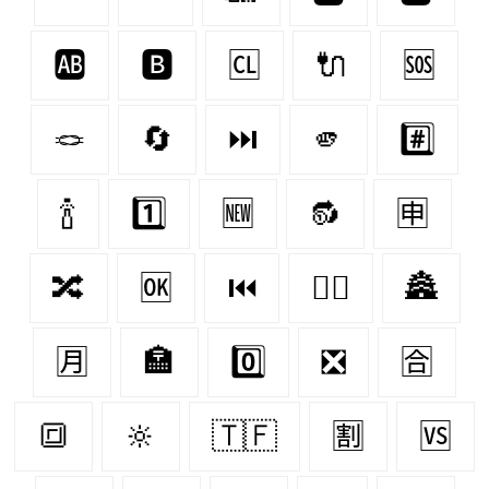
🆎
🅱
🆑
🔌
🆘
🪢
🔄
⏭
🫵
#️⃣
🍾
1️⃣
🆕
🔂
🈸
🔀
🆗
⏮
🐕‍🦺
🏯
🈷
🏣
0️⃣
❎
🈴
🔳
🔆
🇹🇫
🈹
🆚