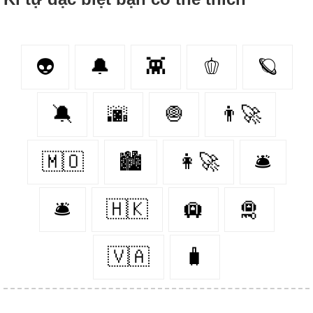
👽
🔔
👾
🫑
🪐
🔕
🌆
🧅
👨‍🚀
🇲🇴
🏙
👩‍🚀
🛎
🛎️
🇭🇰
🛄
🛅
🇻🇦
🧳