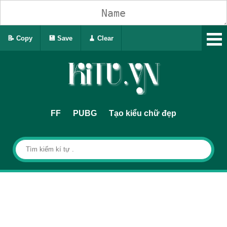
📝 Copy
💾 Save
🧹 Clear
FF
PUBG
Tạo kiểu chữ đẹp