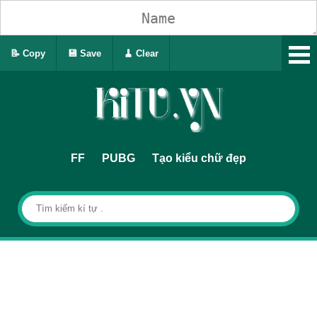
📝 Copy
💾 Save
🧹 Clear
FF
PUBG
Tạo kiểu chữ đẹp