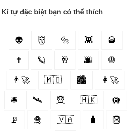
Kí tự đặc biệt bạn có thể thích
👽
👹
🔩
👾
🥃
✝
🪐
🥂
🌆
🧅
👨‍🚀
🇲🇴
🏙
👩‍🚀
🛎
🛰
🧝‍
🇭🇰
🛄
📡
🛅
🇻🇦
🧳
👺