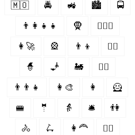
🇲🇴
🚔
🚜
🏙
🚍
👨‍👩‍👧‍👧
🧕
👩‍❤️‍👩
👩‍🚀
🎡
👨‍👦
👩‍✈️
🧙‍
🧞‍
🚂
👩‍⚖️
👨‍👨‍👧
👩‍🎨
👩‍
🦸‍
🚝
🤵‍
👵
🛎
👫
🚴‍
🛴
👩‍🦰
👨‍✈️