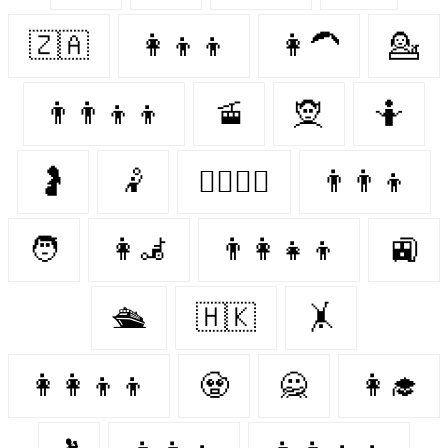
🇿🇦
👩‍👦‍👦
👩‍🦱
💁‍
👨‍👨‍👦‍👦
🚡
🧝‍
🤷‍
🤰
🤾‍
👩‍❤️‍💋‍👨
👨‍👨‍👦
🧑‍
👩‍🦼
👨‍👩‍👧‍👦
🚉
🛳
🇭🇰
🤸‍
👩‍👩‍👦‍👦
🧟‍
🙅‍
👩‍🎓