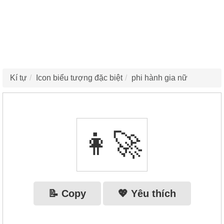
Kí tự
Icon biểu tượng đặc biệt
phi hành gia nữ
👩‍🚀
📝 Copy
💖 Yêu thích