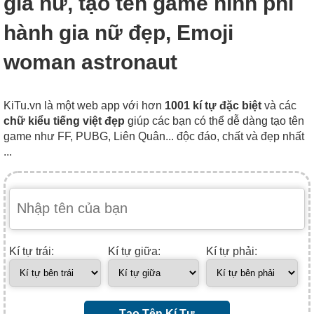
gia nữ, tạo tên game hình phi
hành gia nữ đẹp, Emoji
woman astronaut
KiTu.vn là một web app với hơn
1001 kí tự đặc biệt
và các
chữ kiểu tiếng việt đẹp
giúp các bạn có thể dễ dàng tạo tên
game như FF, PUBG, Liên Quân... độc đáo, chất và đẹp nhất
...
Kí tự trái:
Kí tự giữa:
Kí tự phải:
Tạo Tên Kí Tự