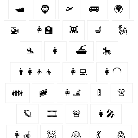
🛥
🧔‍
🛫
🚌
🌍
🚁
👩‍🏫
👾
💺
🗽
🛬
👩
⛴
🎠
👨‍👩‍👦‍👦
👩‍💻
👩‍🦲
👪
🚞
👩‍🦼‍
🚦
👚
🪐
🎞
🚨
👩‍🎤
👩‍🦽‍
🧖‍
👰‍
💃
🙎‍