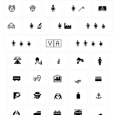
💆‍
👳‍
🧍‍
👩‍🦯
🛤
🙍‍
👩‍🔬
👩‍🏭
👨‍👩‍👧
👨‍👧‍👧
🇻🇦
👨‍👨‍👧‍👧
🛣
💂‍
🧎‍
🏞
🚺
🚃
🧏‍
🎦
🛷
🚟
🧗‍
🕵️‍️
🤼‍
🧳
⚓️
🤼
🚅
🚋
🚎
🛹