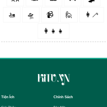
🚤
🛸
📹
🙋‍
👩‍🦯️
👩‍👧‍👧
Tiện Ích
Chính Sách