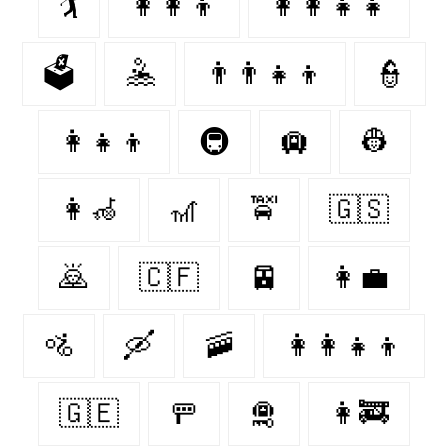
🏌️‍
👩‍👩‍👦
👩‍👩‍👧‍👧
🗳
🤽‍
👨‍👨‍👧‍👦
👮‍
👩‍👧‍👦
🚇
🛄
👷‍
👩‍🦽
🎢
🚖
🇬🇸
🙇‍
🇨🇫
🚈
👩‍💼
🚵‍
🛶
🚠
👩‍👩‍👧‍👦
🇬🇪
🚥
🛅
👩‍🚒