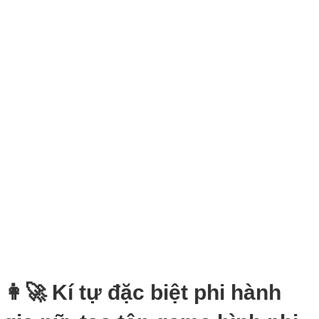
👩‍🚀 Kí tự đặc biệt phi hành