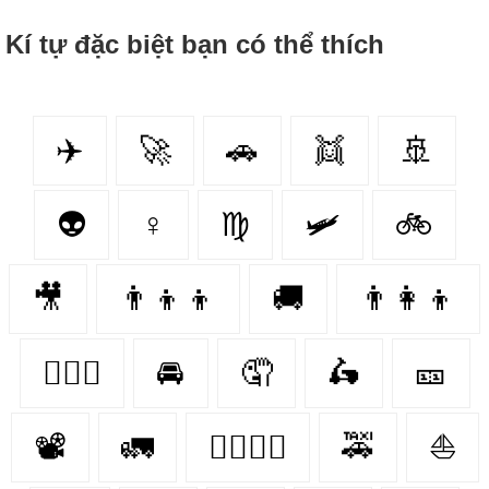
Kí tự đặc biệt bạn có thể thích
✈️
🚀
🚗
👯‍
🚢
👽
♀
♍
🛩
🚲
🎥
👨‍👦‍👦
🚚
👨‍👩‍👦
👩‍❤️‍👨
🚘
🤦‍
🛵
🎫
📽
🚛
👩‍❤️‍💋‍👩
🚕
⛵