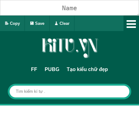
📝 Copy
💾 Save
🧹 Clear
FF
PUBG
Tạo kiểu chữ đẹp