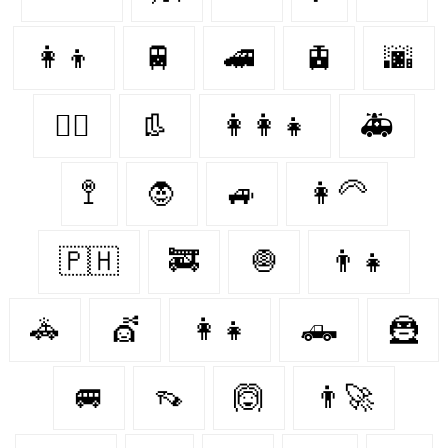
👩‍👦
🚆
🚄
🚊
🌆
👩‍⚕️
👢
👩‍👩‍👧
🚑
🚏
🧛‍
🚙
👩‍🦳
🇵🇭
🚒
🧅
👨‍👧
🚓
💇‍
👩‍👧
🛻
🦹‍
🚐
👡
🙆‍
👨‍🚀