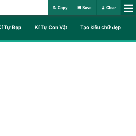
📝 Copy
💾 Save
🧹 Clear
Kí Tự Đẹp
Kí Tự Con Vật
Tạo kiểu chữ đẹp