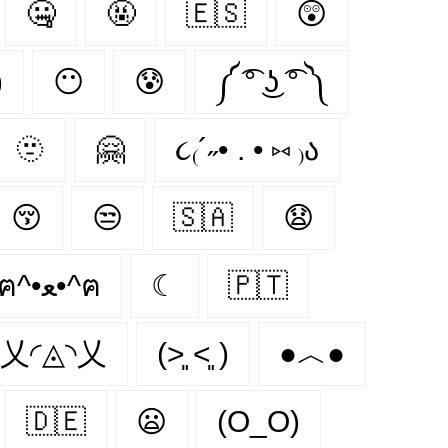
🤐
🤬
🇪🇸
😲
)
😶
😰
༼ ͡° ͜ʖ ͡° ༽
🫥
🤗
૮₍´˶• . • ⑅ ₎ა
😚
😒
🇸🇦
😧
ฅ^•ﻌ•^ฅ
☾
🇵🇹
乂◜◬◝乂
(˃͈ ˂͈ )
●︿●
🇩🇪
😦
(O_O)