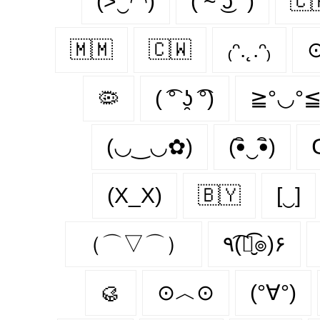
(>‿◠)
( ͡~ ͜ʖ ͡°)
🇨
🇲🇲
🇨🇼
₍ᵔ.˛.ᵔ₎
🦠
( ͡° ʖ̯ ͡°)
≧°◡°
(◡‿◡✿)
(•ิ‿•ิ)
ᕦ
(X_X)
🇧🇾
[‿]
（⌒▽⌒）
٩(͡๏̮͡๏)۶
🥮
⊙︿⊙
(°∀°)