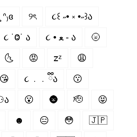
̥̥̥ ᐢ₎ɞ
୨ৎ
૮꒰ ˶• ༝ •˶꒱ა
૮ ˙Ⱉ˙ ა
૮ • ﻌ - ა
🌝
🌜
😡
𝗓ᶻ
😩
😘
૮ ․ ․ ྀིა
😗
 ⚆ﻌ⚆ა
😮
🌚
🫡
😝
☻
😑
😳
🇯🇵