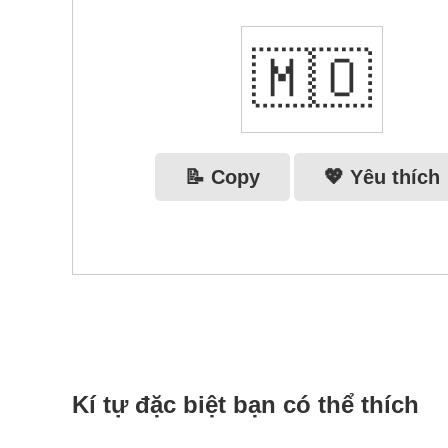
🇲🇴
📝 Copy
💖 Yêu thích
Kí tự đặc biệt bạn có thể thích