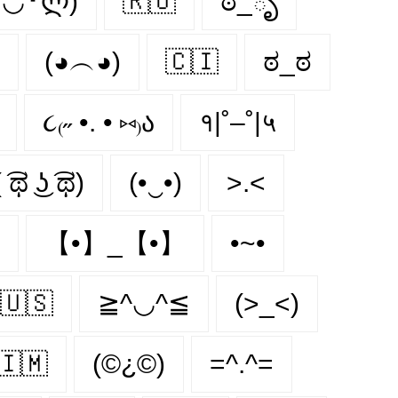
╹◡╹ლ)
🇷🇺
ಠ_ృ
(◕︵◕)
🇨🇮
ಠ_ಠ
૮₍˶ •. • ⑅₎ა
१|˚–˚|५
( ͡ಥ ͜ʖ ͡ಥ)
(•‿•)
>.<
【•】_【•】
•~•
🇺🇸
≧^◡^≦
(>_<)
🇮🇲
(©¿©)
=^.^=