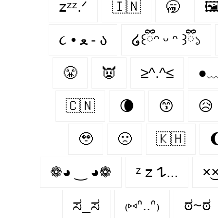
𝗓ᶻᶻ.ᐟ
🇮🇳
🥱

૮ • ﻌ - ა⁩
໒꒰ྀིᵔ ᵕ ᵔ ꒱ྀི১
😤
👿
≥^.^≤
●
🇨🇳
🌘
😙
😥
🥹
🙁
🇰🇭

❁◕ ‿ ◕❁
ᶻ 𝗓 𐰁...
×͜
ಸ_ಸ
₍⑅ᐢ..ᐢ₎
ಠ~ಠ