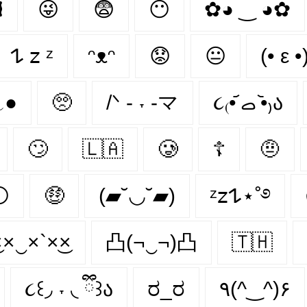

😜
😨
😶‍
✿◕ ‿ ◕✿
𐰁 𝗓 ᶻ
ᵔᴥᵔ
😟
😐
(• ε •
﹏●
🥺
/ᐠ - ˕ -マ
૮₍•᷄ ࡇ •᷅₎ა
🙄
🇱🇦
🥲
☦
🤨

🤑
(▰˘◡˘▰)
ᶻ𝗓𐰁⋆˚࿔
××‿×`×͜×
凸(¬‿¬)凸
🇹🇭
૮꒰◞ ˕ ◟ ྀི꒱ა
ರ_ರ
٩(^‿^)۶