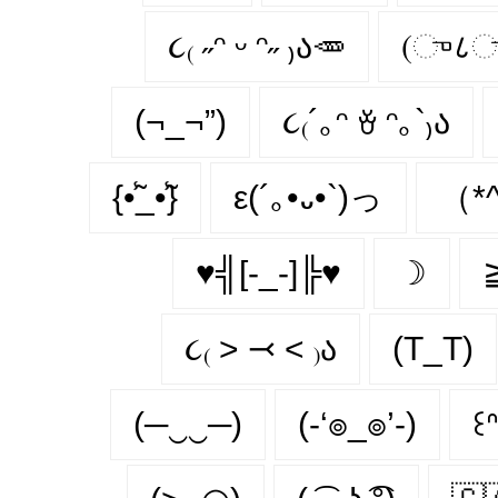
૮₍ ˶ᵔ ᵕ ᵔ˶ ₎ა🥕
(ு८
(¬_¬”)
૮₍´｡ᵔ ꈊ ᵔ｡`₎ა
{•̃̾_•̃̾}
ε(´｡•᎑•`)っ
（*^
♥╣[-_-]╠♥
☽
૮₍ ˃ ⤙ ˂ ₎ა
(T_T)
(─‿‿─)
(-‘๏_๏’-)
꒰