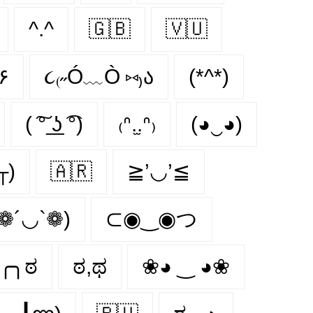
^.^
🇬🇧
🇻🇺
)۶
૮₍˶Ó﹏Ò ⑅₎ა
(*^*)
( ͠° ͟ʖ ͡°)
₍ᐢ.̫.ᐢ₎
(◕‿◕)
╥)
🇦🇷
≧’◡’≦
(❁´◡`❁)
⊂◉‿◉つ
╭╮ಠ
ಠ,ಥ
❀◕ ‿ ◕❀