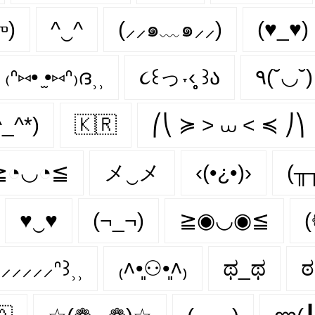
ு)
^‿^
(⸝⸝๑﹏๑⸝⸝)
(♥_♥)
₍ᐢ⑅• ̫•⑅ᐢ₎ദ⸒⸒
૮꒰っ˕‹̥̥̥ ꒱ა
٩(˘◡˘
_^*)
🇰🇷
⎛⎝ ≽ > ⩊ < ≼ ⎠⎞
≧◔◡◔≦
メ‿メ
‹(•¿•)›
(╥
♥‿♥
(¬_¬)
≧◉◡◉≦
ᐢ⸝⸝⸝⸝⸝ᐢ꒱⸒⸒
₍˄•͈⚇•͈˄₎
ಥ_ಥ
ಠ