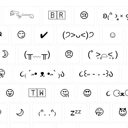
𓀐𓂸
🇧🇷
😢
ʚ₍ᐢ ›̥̥̥ ༝ ‹
☭
😏
✔️
(੭˃ᴗ˂)੭
☺
🌛
(╥﹏╥)
😠
(˚ ˃̣̣̥⌓˂̣̣̥ )
🤫
૮₍ ´˶• ᴥ •˶` ₎ა
૮꒰˶ - ˕ -꒱ა
😛
🇹🇼
🤔
😍
૮

🌙
₍ᐢ. .ᐢ₎
𝗓ᶻᶻ
🤭
😈