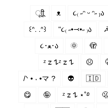
ूाीू
ᴥ
૮₍ ˶ᵔ ᵕ ᵔ˶ ₎ა
꒰ᐢ. .ᐢ꒱
"૮₍ ˶•⤙•˶ ₎ა
૮･ﻌ･ა
🌞
🫣
ᶻ 𝗓 𐰁ᶻ 𝗓 𐰁
☹
/ᐠ • ˕ •マ ?
👽
🇮🇩
😋
🤪
ᶻ 𝗓 𐰁 ⋆˚࿔
