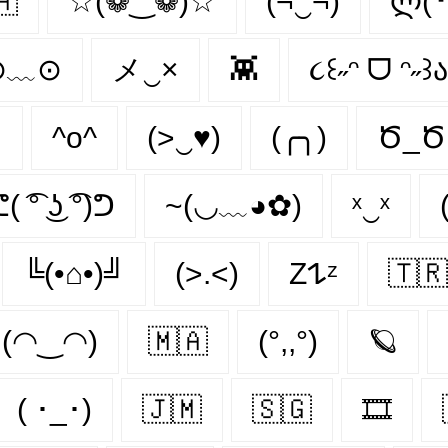
🇦
☆(❁‿❁)☆
(¬‿¬)
ლ(
⊙﹏⊙
メ‿×
👾
૮꒰˶ᵔ ᗜ ᵔ˶꒱ა
≦
^o^
(>‿♥)
(╭╮)
Ծ_Ծ
( ͡° ͜ʖ ͡°)ᕤ
~(◡﹏◕✿)
ˣ‿ˣ
╚(•⌂•)╝
(>.<)
Z𐰁ᶻ
🇹🇷
(◠‿◠)
🇲🇦
(°,,°)
🪐
( ･_･)
🇯🇲
🇸🇬
🎞