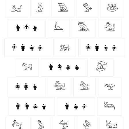
𓃫
𓄄
𓅀
𓅜
𓅸
👨‍👨‍👦
𓅏
𓅔
𓅖
👨‍👩‍👧‍👦
𓃖
👩‍👩‍👦‍👦
𓃙
👩‍👩‍👧‍👧
𓅻
👩‍👩‍👦
𓅕
𓅗
𓅠
👨‍👨‍👧‍👦
👩‍👧‍👦
𓃛
𓃚
𓅣
𓅵
𓅈
𓃜