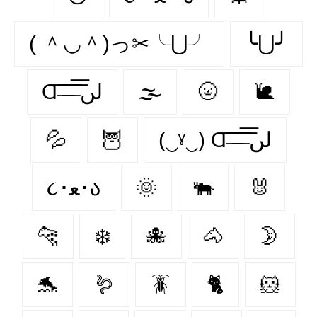
( ＾◡＾)っ✂╰⋃╯
╰⋃╯
Ɑ͞ ̶͞ ̶͞ ̶͞ لں͞
🌫️
🌝
🐌
💦
🦉
(‿ˠ‿) Ɑ͞ ̶͞ ̶͞ ̶͞ لں͞
૮･ﻌ･ა
🌞
🐃
🐰
🐆
❄️
🐙
🐴
🌛
🐬
🪱
🪳
🐈
🐹