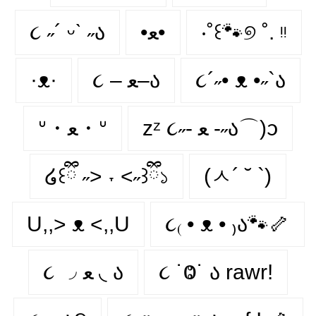
૮ ˶´ ᵕˋ ˶ა
•ﻌ•
‧˚꒰🐾୭ ˚. ᵎᵎ
·ᴥ·
૮ – ﻌ–ა
૮´˶• ᴥ •˶`ა
zᶻ ૮˶- ﻌ -˶ა⌒)ᦱ
ᐡ・ﻌ・ᐡ
໒꒰ྀི ˶> ˕ <˶꒱ྀི১
(ㅅ´ ˘ `)
U,,> ᴥ <,,U
૮₍ • ᴥ • ₎ა🐾🦴
૮ ◞ ﻌ ◟ ა
૮ ˙Ⱉ˙ ა rawr!