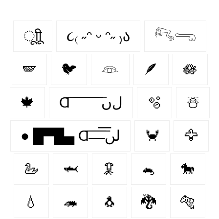
ूाीू
૮₍ ˶ᵔ ᵕ ᵔ˶ ₎ა
𓀐𓂸
🪽
🐦
𓁻
🪶
🪷
🍁
Ɑ͞ ͞ ͞ ͞ ͞ ͞ ͞ ͞ لﮞ
🫧
☃️
● █▀█▄ Ɑ͞ ̶͞ ̶͞ ̶͞ لں͞
🦀
🦅
🦢
🦈
🦑
🐁
🐎
💧
🦔
🐧
🐉
🐅