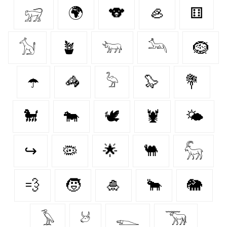
𓃸
🌍
🐨
🦪
⚅
𓃩
🪴
𓃓
𓃢
🪹
☂️
🦓
𓅦
🦭
💐
🐩
🐄
🕊
🦞
🌤️
↪
🦠
🌟
🐫
𓃵
💨
🧒
🎍
🐂
🐘
𓅥
𓃾
𓆍
𓃝