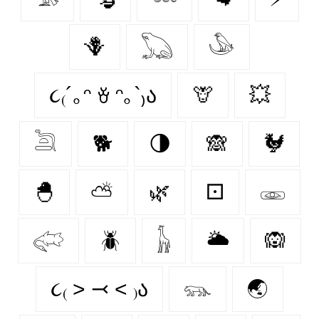
🪻
𓆏
𓅇
૮₍´｡ᵔ ꈊ ᵔ｡`₎ა
🦒
💥
𓆖
🐕
🌗
🙈
🐓
🐣
⛅
🌿
⚀
𓁾
𓅾
🪲
𓃱
🌥️
🙉
૮₍ ˃ ⤙ ˂ ₎ა
𓃮
🌏