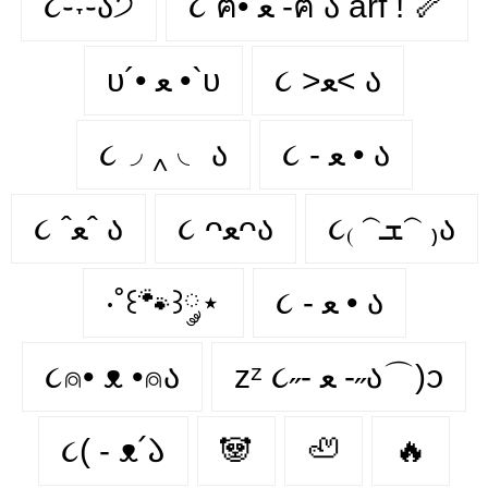
૮֊˕֊ა੭
૮ ฅ• ﻌ -ฅ ა arf ! 🦴
૮ >ﻌ< ა
υ´• ﻌ •`υ
૮◞ ‸ ◟ ა
૮ - ﻌ • ა⁩
૮₍ 𝁽ܫ𝁽 ₎ა
૮ ᴖﻌᴖა
૮ ˆﻌˆ ა
‧˚꒰🐾꒱༘⋆
૮ - ﻌ • ა
૮⍝• ᴥ •⍝ა
zᶻ ૮˶- ﻌ -˶ა⌒)ᦱ
૮( - ᴥ՛𑁬
🐼
🦥
🔥