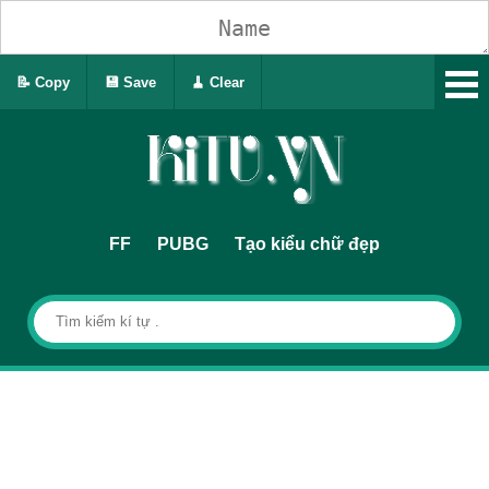
📝 Copy
💾 Save
🧹 Clear
FF
PUBG
Tạo kiểu chữ đẹp