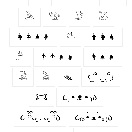
𓅅
𓅟
𓅶
𓅷
👩‍👩‍👧‍👦
𓅎
👨‍👩‍👧
𓅤
👨‍👨‍👧‍👧
👨‍👧‍👧
𓅁
𓅉
🪤
𐔌՞ ܸ.ˬ.ܸ՞𐦯
𐂯
૮₍ • ᴥ • ₎ა
૮ ྀིᴗ͈ . ᴗ͈ ྀིა
૮₍｡•̀ ﻌ •́｡₎ა