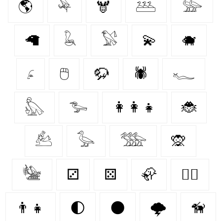
🌎
𓅆
🫎
𓅹
𓅺
🦙
𓆘
𓅄
💫
🐗
𓂊
🖱️
🦬
🕷️
𓆑
𓅽
𓅧
👩‍👩‍👧
🐞
𓃕
𓅭
𓅢
🙊
𓅋
⚂
⚄
🦣
🐕‍🦺
👨‍👧
🌓
🌑
🌩️
🦮