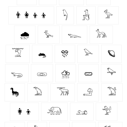
👨‍👩‍👦‍👦
𓆐
𓃻
𓅞
🌧️
𓅙
𓆊
𓃥
𓄆
🐀
🎊
𓅪
🪐
𓆌
𓁽
⛈️
🥒
𓅍
🦕
𓅐
𓃞
𓄂
𓅑
👩‍👦
𓃰
𓃭
𓅴