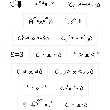
੯·̀͡⬮
⋆˚🐾˖°
"૮₍ ˶•⤙•˶ ₎ა
ฅ՞•ﻌ•՞ฅ
˚.🦴 ᵎᵎ
૮꒰˵• ﻌ •˵꒱ა
૮₍ ´• ˕ •` ₎ა
Ɛ=3
૮・ﻌ・ა
ᐡ > ﻌ < ᐡ
૮⸝⸝> ﻌ <⸝⸝ა
૮ ◕ ﻌ ◕ა
૮˶′ﻌ ‵˶ ა
ᐡ ᐧ ﻌ ᐧ ᐡ
✨ 🐶ྀི ⋆.˚
૮ ･ ﻌ･ა