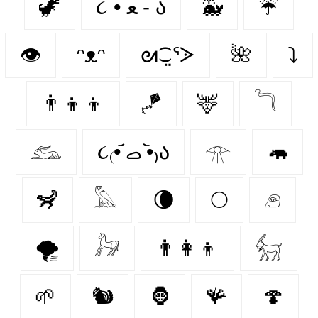
🦖
૮ • ﻌ - ა⁩
🐳
☔
👁️
ᵔᴥᵔ
ᘛ⁐̤ᕐᐷ
🌺
⤵
👨‍👦‍👦
🪁
🦌
𓆓
𓃹
૮₍•᷄ ࡇ •᷅₎ა
𓁿
🦛
🦨
𓅓
🌘
🌕
𓂉
🌪️
𓃗
👨‍👩‍👦
𓃶
🌱
🐿
🦍
🪸
🍄‍