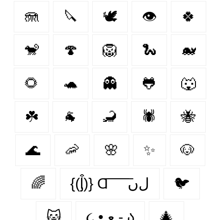
🪼
🔪
🕊️
👁
🍀
🐒
🍄
🦁
🐍
🐋
🌻
🐢
👻
🐸
🐺
☘️
🐐
🦂
🕷
🐝
🌊
🦐
🌸
✨
🐶
🌈
{(ᶅ͒)} Ɑ͞ ͞ ͞ ͞ ͞ ﻝﮞ
🐦‍
🐱
૮ • ﻌ - ა
🎄