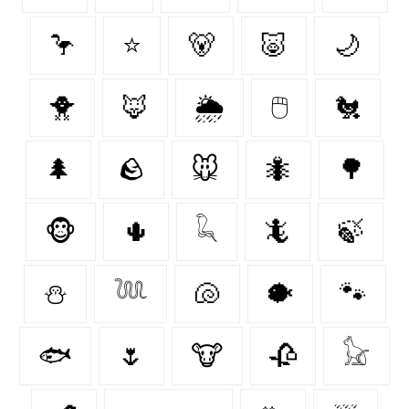
🦩
⭐
🐻‍
🐷
🌙
🐥
🦊
🌦️
🖱
🐔
🌲
🪨
🐭
🐜
🌳
🐵
🌵
𓆗
🦎
🍃
⛄
𓆙
🐚
🐡
🐾
🐟
🌷
🐮
🥀
𓃠