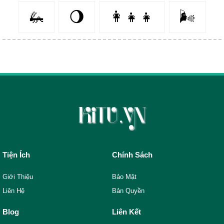
🦗
🌖
👩‍👧‍👧
🌬️
Tiện Ích
Chính Sách
Giới Thiệu
Bảo Mật
Liên Hệ
Bản Quyền
Blog
Liên Kết