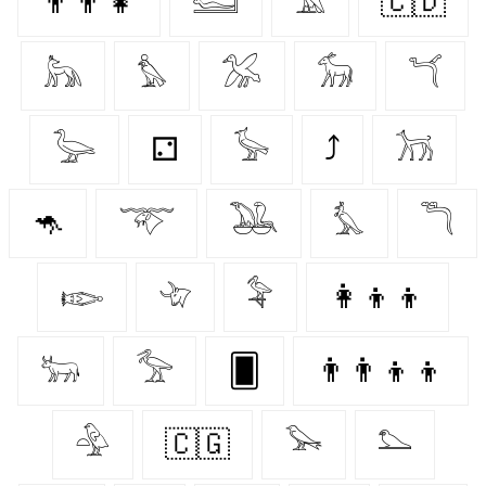
👨‍👨‍👧
𓆒
𓄿
🇨🇩
𓃦
𓅊
𓅮
𓃘
𓆔
𓅬
⚁
𓅚
⤴
𓃡
🦘
𓄅
𓅒
𓅘
𓆕
𓆢
𓄀
𓅝
👩‍👦‍👦
𓃒
𓅡
🂠
👨‍👨‍👦‍👦
𓅲
🇨🇬
𓅨
𓅌