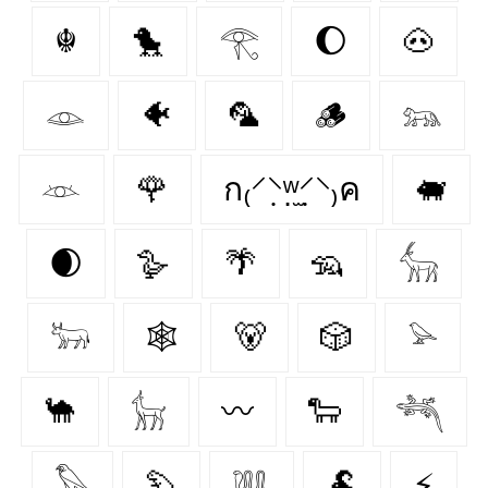
☬
🐤
𓂀
🌔
🐽
𓁼
🐠
🦜
🪵
𓃬
𓁺
🌹
ก₍⸍⸌̣ʷ̣̫⸍̣⸌₎ค
🐖
🌒
🪿
🌴
🦡
𓃲
𓃽
🕸️
🐻
🎲
𓅫
🐪
𓃴
〰️
🐑
𓆈
𓅃
🦫
𓆚
🐏
⚡