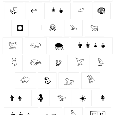
🦏
↩
👩‍👧
𓃿
🪺
⚃
🦧
𓅩
𓃔
𓅛
𓃯
🌨️
👨‍👩‍👧‍👧
𓄃
𓅼
🦃
𓅯
𓅱
𓄁
🦤
𓃷
𓅳
👨‍👦
🤱
𓅰
☀️
👩‍