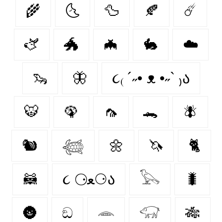
🌾
🌜
🦆
🍂
☄️
🫏
🐲
🦇
🐇
☁️
🦦
🦋
૮₍ ´˶• ᴥ •˶` ₎ა
🐯
🦚
🦟
🐊
🪰
🐿️
𓆉
🌼
🦄
🐈‍
🦝
૮ ⚆ﻌ⚆ა
𓅂
🐛
🌚
ඞ
𓂎
𓃟
🎋