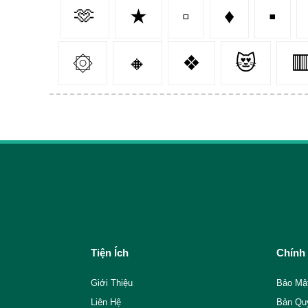
🫶
★
▫
♦️
▪️
۞
🔸
❖
😻

Tiện Ích
Chính
Giới Thiệu
Bảo Mậ
Liên Hệ
Bản Qu