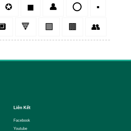
✪
◼
👤
⭕
▪
🔲
🔻
🟪
🟫
👥
Liên Kết
Facebook
Youtube