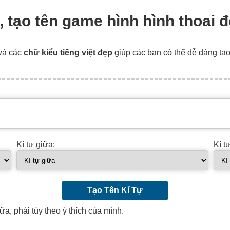
i, tạo tên game hình hình thoai 
và các
chữ kiểu tiếng việt đẹp
giúp các bạn có thể dễ dàng tạ
Kí tự giữa:
Kí t
Tạo Tên Kí Tự
ữa, phải tùy theo ý thích của mình.