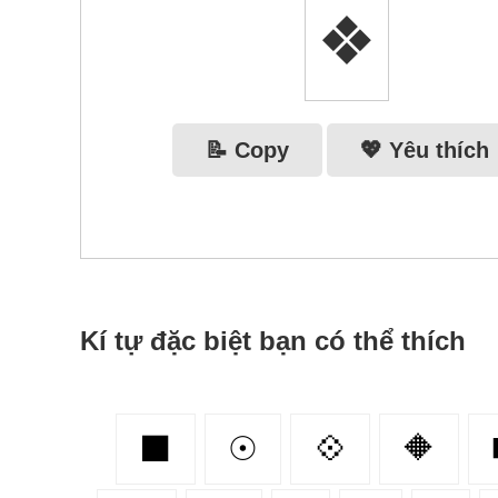
❖
📝 Copy
💖 Yêu thích
Kí tự đặc biệt bạn có thể thích
⬛
☉
💠
🔶