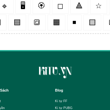
🔹
🖥️
🏵
◻
🔺
☆

🟦
🔳
🟧
◾
🟨
 Sách
Blog
t
Kí tự FF
yền
Kí tự PUBG