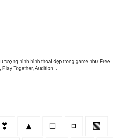
 biểu tượng hình hình thoai đẹp trong game như Free
Play Together, Audition ..
❣
▲
◻️
◽
🟩