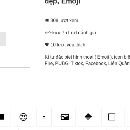
đẹp, Emoji
👁 808 lượt xem
⭐⭐⭐⭐⭐ 75 lượt đánh giá
💖
10
lượt yêu thích
Kí tự đặc biệt hình thoai ( Emoji ), icon
Fire, PUBG, Tiktok, Facebook, Liên Quân, 
◼️
😍
▫️
🖼
🔷
⬜