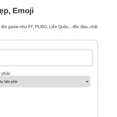
đẹp, Emoji
o tên game như FF, PUBG, Liên Quân... độc đáo, chất
ự phải: