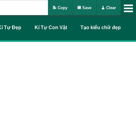
📝 Copy
💾 Save
🧹 Clear
Kí Tự Đẹp
Kí Tự Con Vật
Tạo kiểu chữ đẹp