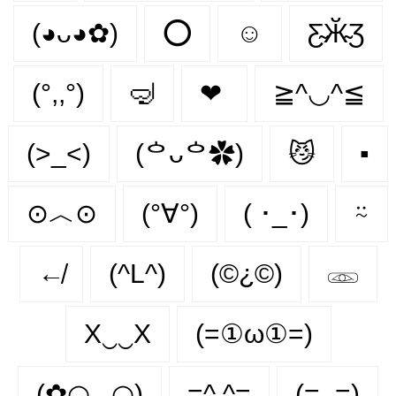
(◕ᴗ◕✿)
⭕
☺️
Ƹ̴Ӂ̴Ʒ
(°,,°)
🤿
❤
≧^◡^≦
(>_<)
(ᅌᴗᅌ✿)
😼
▪
⊙︿⊙
(°∀°)
( ･_･)
⍨
↚
(^L^)
(©¿©)
𓁽
X‿‿X
(=①ω①=)
(✿◠‿◠)
=^.^=
(=_=)