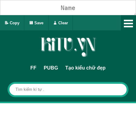
📝 Copy
💾 Save
🧹 Clear
FF
PUBG
Tạo kiểu chữ đẹp