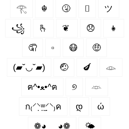
𓂀
☬
🤧
🫩
ツ
꧁
🫰
❦
😞
👧
🤦‍
▫
😷
🤑
(▰˘◡˘▰)
🤕
🍆
𓁼
ฅ^•ﻌ•^ฅ
୭
𓁺
ก₍⸍⸌̣ʷ̣̫⸍̣⸌₎ค
დ
ώ
❁◕ ‿ ◕❁
🌤