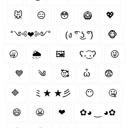
🐭
😑
😳
🥝
💖
˚༺❤︎༻˚
(ง ͡° ͜ʖ ͡°)
🐵
🥱
🌦
🖼
ʕ˖͜͡ ˖ʔ
😜
💙
༄
🥰
ὦ
😨
🔷
ミ★ ★彡
😶‍
🤐
😄
😬
❤︎‬
✿◕ ‿ ◕✿