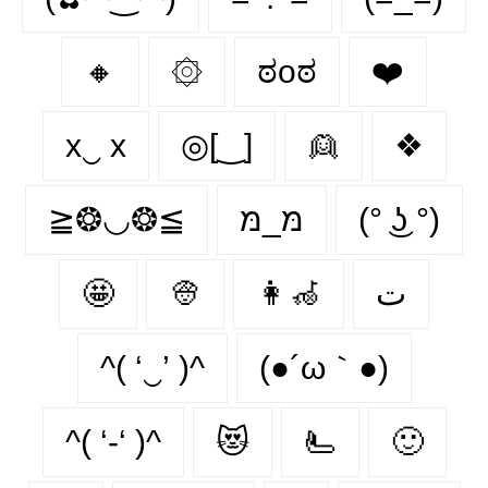
🔸
۞
ಠoಠ
❤️
x‿ х
◎[‿]
👱
❖
≧❂◡❂≦
מּ_מּ
(° ͜ʖ °)
🤩
👳
👩‍🦽‍
ت
^( ‘‿’ )^
(●´ω｀●)
^( ‘-‘ )^
😻
🫷
🙂‍