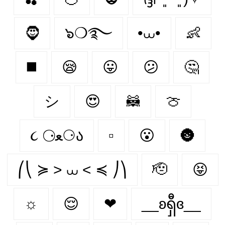
🧔
๖❍࿐
•⩊•
👶
◼️
😪
😛
😕
🤔
シ
😍
🦝
🍈
૮ ⚆ﻌ⚆ა
▫️
😮
🌚
⎛⎝ ≽ > ⩊ < ≼ ⎠⎞
🫡
😝
☼
😌
❤
__ʚရှီɞ__