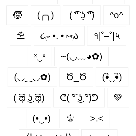
🧒
(╭╮)
( ͡° ʖ̯ ͡°)
^o^
⛱
૮₍˶ •. • ⑅₎ა
१|˚–˚|५
ˣ‿ˣ
~(◡﹏◕✿)
(◡‿◡✿)
Ծ_Ծ
(•ิ‿•ิ)
( ͡ಥ ͜ʖ ͡ಥ)
ᕦ( ͡° ͜ʖ ͡°)ᕤ
💚
(•‿•)
🫑
>.<