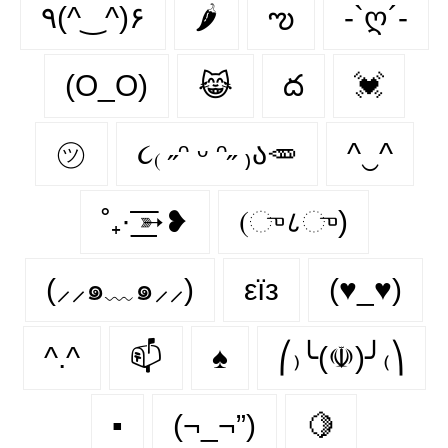
٩(^‿^)۶
🌶
ఌ︎
-`ღ´-
(O_O)
😹
ద
💓
㋡
૮₍ ˶ᵔ ᵕ ᵔ˶ ₎ა🥕
^‿^
˚₊· ͟͟͞͞➳❥
(ு८ு)
(⸝⸝๑﹏๑⸝⸝)
εїз
(♥_♥)
^.^
📫
♠️
⎛₎╰(☫)╯₍⎞
▪️
(¬_¬”)
🍋‍