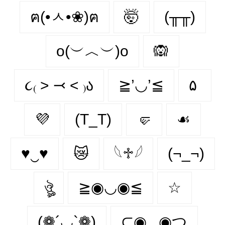
ฅ(•ㅅ•❀)ฅ
🤯
(╥╥)
o(︶︿︶)o
🙉
૮₍ ˃ ⤙ ˂ ₎ა
≧’◡’≦
۵
💜
(T_T)
🤛
☙
♥‿♥
😿
𓆩♱𓆪
(¬_¬)
ঔৣ
≧◉◡◉≦
☆
(❁´◡`❁)
⊂◉‿◉つ