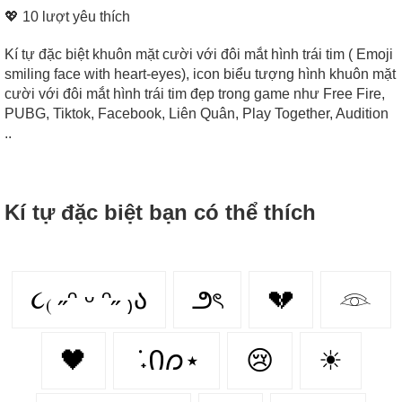
💖
10
lượt yêu thích
Kí tự đặc biệt khuôn mặt cười với đôi mắt hình trái tim ( Emoji
smiling face with heart-eyes), icon biểu tượng hình khuôn mặt
cười với đôi mắt hình trái tim đẹp trong game như Free Fire,
PUBG, Tiktok, Facebook, Liên Quân, Play Together, Audition
..
Kí tự đặc biệt bạn có thể thích
૮₍ ˶ᵔ ᵕ ᵔ˶ ₎ა
౨ৎ
💔
𓁻
🖤
݁ ˖Ი𐑼⋆
😢
☀