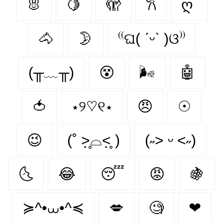
🐰
🍋
🫣
𐙚
ღ
🐴
🌛
⁽⁽ଘ( ˊᵕˋ )ଓ⁾⁾
(╥﹏╥)
😵‍
🌬
🤖
🍅
⋆୨♡୧⋆
😠
☉
😉
(˚ ˃̣̣̥⌓˂̣̣̥ )
(˶˃ ᵕ ˂˶)
🌜
😂
😴
😡
🍇
≽^•⩊•^≼
💋
🧐
❤︎