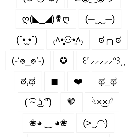
ღ(◣_◢)✟ღ
(─‿‿─)
(ˆ•̮ ̮•ˆ)
₍˄•͈⚇•͈˄₎
ಠ╭╮ಠ
(-‘๏_๏’-)
✪
꒰ᐢ⸝⸝⸝⸝⸝ᐢ꒱⸒⸒
ಠ,ಥ
◼
❤️‍
ಥ_ಥ
( ͡~ ͜ʖ ͡°)
🤎
𓆩×͜×𓆪
❀◕ ‿ ◕❀
(>‿◠)