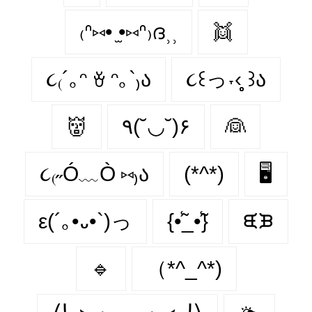
₍ᐢ⑅• ̫•⑅ᐢ₎ദ⸒⸒
👯
૮₍´｡ᵔ ꈊ ᵔ｡`₎ა
૮꒰っ˕‹̥̥̥ ꒱ა
👹
٩(˘◡˘)۶
👰
૮₍˶Ó﹏Ò ⑅₎ა
(*^*)
🖥️
ε(´｡•᎑•`)っ
{•̃̾_•̃̾}
ᙙᙖ
🔹
（*^_^*)