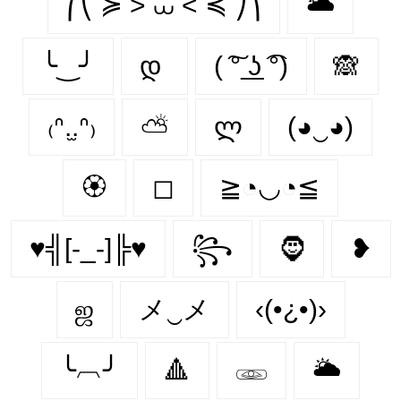
⎛⎝ ≽ > ⩊ < ≼ ⎠⎞
🌥
╰‿╯
დ
( ͠° ͟ʖ ͡°)
🙈
₍ᐢ.̫.ᐢ₎
⛅
ლ
(◕‿◕)
🏵
◻
≧◔◡◔≦
♥╣[-_-]╠♥
꧂
🧔‍
❥
ஜ
メ‿メ
‹(•¿•)›
╰︹╯
🔺
𓁾
🌥️