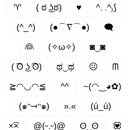
♈︎
( ಠ ͜ʖಠ)
♥️
^. .^₎⟆
(^_^)
(●⌒∇⌒●)
🗨
👰‍
(✧ω✧)
◙‿◙
( ͡ʘ ͜ʖ ͡ʘ)
ಥ‿ಥ
☹️
ᗰ
≧◠◡◠≦
^^
~(◠‿◕✿)
(๑ᵔ⤙ᵔ๑)
».«
(ú_ú)
×͡×
@(ᵕ.ᵕ)@
ʘ‿ʘ
💟