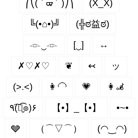
⎛⎝( ` ᢍ ´ )⎠⎞
(X_X)
╚(•⌂•)╝
(╬ಠ益ಠ)
𓁹‿𓁹
[‿]
↔
✗♡✗♡
❦
↢
ッ
(>.<)
👩‍🦲
💗
👩‍🦼‍
٩(͡๏̮͡๏)۶
【•】_【•】
•~•
🩶
（⌒▽⌒）
(◠‿◠)