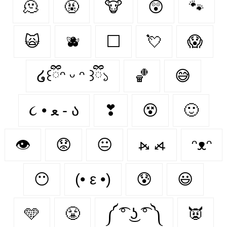
🫠
🤬
🐮
😲
🐾
🙀
🫐
⬜
💘
😱
໒꒰ྀིᵔ ᵕ ᵔ ꒱ྀི১
🏀
😅
૮ • ﻌ - ა⁩
❣
😵
🙂
👁️
😟
😐
⦮ ⦯
ᵔᴥᵔ
😶
(• ε •)
😰
😃
🩵
😤
༼ ͡° ͜ʖ ͡° ༽
👿