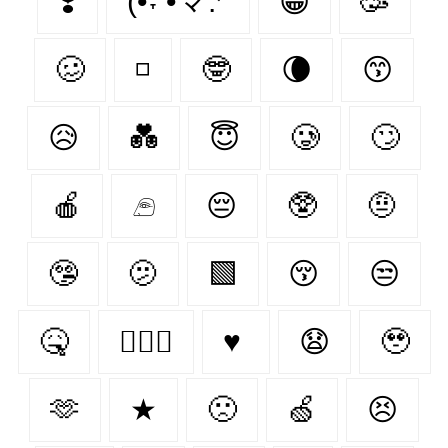
❣️
(•˕ •マ.ᐟ
😁
🥳
🥴
◽
🤓
🌘
😙
😥
💑
😇
🥲
🙄
🍎
𓂉
😔
🥸
🤨
🤥
🫤
🟩
😚
😒
🤒
👩‍❤️‍👨
♥
😧
🥹
🫶
★
🙁
🍏
😣