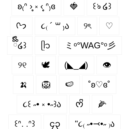
ʚ₍ᐢ ›̥̥̥ ༝ ‹̥̥̥ ᐢ₎ɞ
🍓
꒰ঌ ໒꒱
ᢉ𐭩
૮₍ ´ ꒳ ₎ა
୨ৎ
♡
ྀིྀི໒꒱
ᥫ᭡
ミᵒ°WAG°ᵒ彡
୨୧
🕊️
(◣_◢)
👁
🍌
🦁
🍉
˚ʚ♡ɞ˚
૮꒰ ˶• ༝ •˶꒱ა
ᰔᩚ
🌽
꒰ᐢ. .ᐢ꒱
၄၃
"૮₍ ˶•⤙•˶ ₎ა