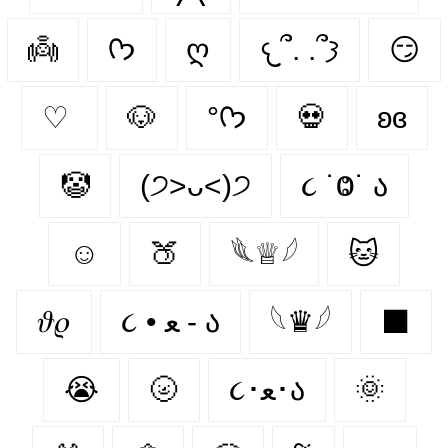
👼
ᡣ𐭩
ღ
𐔌՞. .՞𐦯
😏
♡
🐶
°ᡣ𐭩
💀
ʚɞ
🤡
(੭˃ᴗ˂)੭
૮ ˙Ⱉ˙ ა
☺
🍑
𓆰♕𓆪
🐱
𝜗𝜚
૮ • ﻌ - ა
𓆩♛𓆪
⬛
😭
🌝
૮･ﻌ･ა
🌞