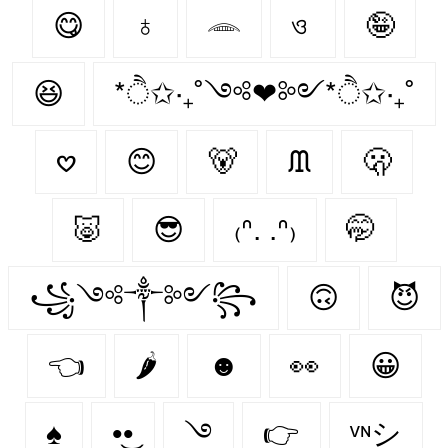
😋
♁
𓂎
ও
🤪
😆
*ੈ✩‧₊˚༺❤︎༻*ੈ✩‧₊˚
𖹭
😊
🐻‍
ᙢ
🫢
🐷
😎
₍ᐢ. .ᐢ₎
🤭
꧁༺༒༻꧂
🙃
😈
👈
🌶️
☻
👀
😀
♠
•͜•
࿓
👉
ᵛᶰシ