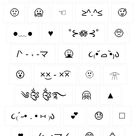
🤢
🥶
☜
≥^.^≤
🥵
●﹏●
♥
˚⊱🪷⊰˚
🥺
/ᐠ - ˕ -マ
🤮
૮₍•᷄ ࡇ •᷅₎ა
😮‍
×͜× - ×͡×
🫥
𓁿
༄༂ ༂࿐
🤗
▲
૮₍´˶• . • ⑅ ₎ა
💕
😓
◻️