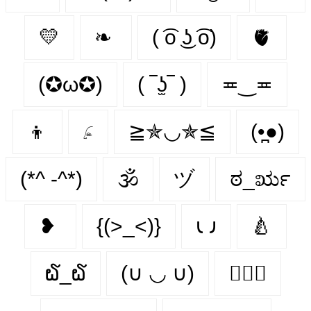
💛
❧
( ͡o ͜ʖ ͡o)
🫀
(✪ω✪)
( ‾ʖ̫‾ )
≖‿≖
👦
𓂊
≧✯◡✯≦
(•̪●)
(*^ -^*)
🕉
ヅ
ಠ_ರೃ
❥
{(>_<)}
𐑧 𐑨
🍐
໖_໖
(∪ ◡ ∪)
👨‍❤️‍👨