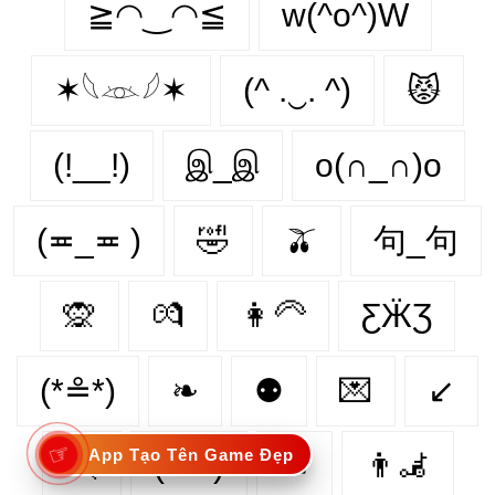
≧◠‿◠≦
w(^o^)W
✶𓆩𓁺𓆪✶
(^ .‿. ^)
😾
(!__!)
இ_இ
o(∩_∩)o
(≖_≖ )
🤣
🫒
句_句
🙊
💏
👩‍🦳
ƸӜƷ
(*≗*)
❧
⚉
💌
↙
☞
App Tạo Tên Game Đẹp
🏃‍
(°⌣°)
☚
👨‍🦼‍️