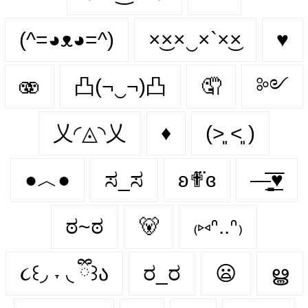
(^=◕ᴥ◕=^)
×͜××‿×`×͜×
♥︎
🫨
凸(¬‿¬)凸
🤦
༻
乂◜◬◝乂
♦️
(˃͈ ˂͈ )
●︿●
ಸ_ಸ
ʚ✟⃛ɞ
—̳͟͞͞♥
ಠ~ಠ
🐻
₍⑅ᐢ..ᐢ₎
૮꒰◞ ˕ ◟ ྀི꒱ა
ರ_ರ
😦
ൠ