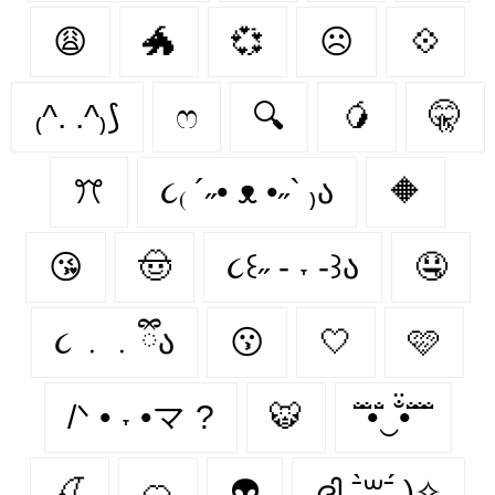
😩
🐲
💞
☹
💠
₍^. .^₎⟆
ෆ
🔍
🥭
🤫
ꔫ
૮₍ ´˶• ᴥ •˶` ₎ა
🔶
😘
🤠
૮꒰˶ - ˕ -꒱ა
🤤
૮ ․ ․ ྀིა
😗
🤍
🩷
/ᐠ • ˕ •マ ?
🐯
̐̈ ̐̈•̐̈‿̐̈•̐̈ ̐̈ ̐̈
🍒
🍊
👽
ദ്ദി ˉ͈̀꒳ˉ͈́ )✧