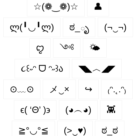
☆(❁‿❁)☆
👤
ლ(╹◡╹ლ)
ಠ_ృ
(¬‿¬)
ꨄ
༺
🌤️
૮꒰˶ᵔ ᗜ ᵔ˶꒱ა
◥◣︿◢◤
⊙﹏⊙
メ‿×
↪
₍ᵔ.˛.ᵔ₎
ϵ( ‘Θ’ )϶
(◕︵◕)
👾
≧°◡°≦
(>‿♥)
ಠ_ಠ