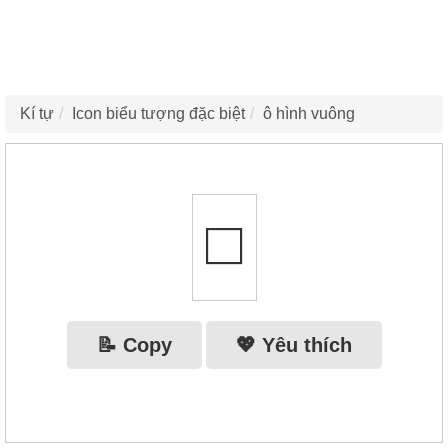
Kí tự
Icon biểu tượng đặc biệt
ô hình vuông
◻️
📝 Copy
💖 Yêu thích