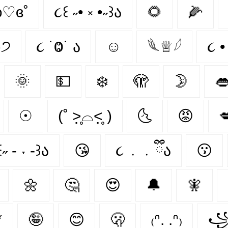
ʚ♡ɞ˚
૮꒰ ˶• ༝ •˶꒱ა
🌻
🌽
)੭
૮ ˙Ⱉ˙ ა
☺
𓆰♕𓆪
🌞
💵
❄️
🫣
🌛

☉
(˚ ˃̣̣̥⌓˂̣̣̥ )
🌜
😡

˶ - ˕ -꒱ა
😘
૮ ․ ․ ྀིა
😗
🌼
🤔
😍
🔔
🧚‍

🤪
😊
🫢
₍ᐢ. .ᐢ₎