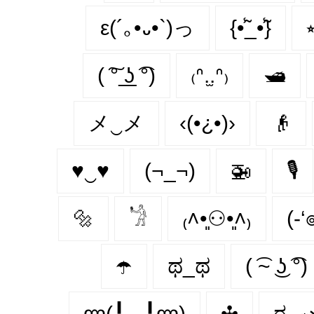
ε(´｡•᎑•`)っ
{•̃̾_•̃̾}
( ͠° ͟ʖ ͡°)
₍ᐢ.̫.ᐢ₎
🛥
メ‿メ
‹(•¿•)›
👴
♥‿♥
(¬_¬)
🚁
🎙
🔩
𓁋
₍˄•͈⚇•͈˄₎
(-‘
☂️
ಥ_ಥ
( ͡~ ͜ʖ ͡°)
ლ(╹◡╹ლ)
✣
ಠ_