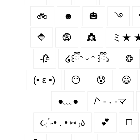
🚲
☻
🎃
࿓
🔷
😨
👸
ミ★ 
🥀
໒꒰ྀིᵔ ᵕ ᵔ ꒱ྀི১
❂
(• ε •)
😶
😰
😃
●﹏●
/ᐠ - ˕ -マ
૮₍´˶• . • ⑅ ₎ა
💕
◻️