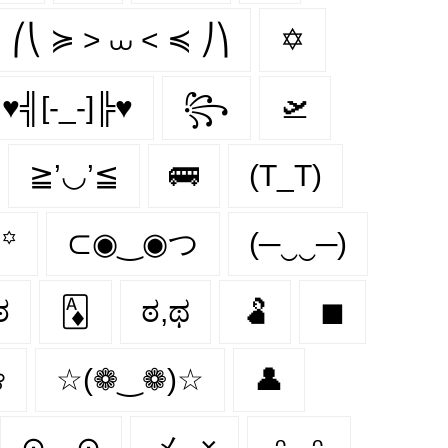
⎛⎝ ≽ > ⩊ < ≼ ⎠⎞
✡
♥╣[-_-]╠♥
꧂
🛫
≧’◡’≦
🚌
(T_T)
꙳
⊂◉‿◉つ
(─‿‿─)
ಠ
🃁
ಠ,ಥ
🫃
◼
❀
☆(❁‿❁)☆
👤
⊙﹏⊙
メ‿×
₍ᵔ.˛.ᵔ₎