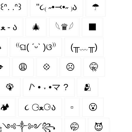
꒰ᐢ. .ᐢ꒱
"૮₍ ˶•⤙•˶ ₎ა
☂
૮ • ﻌ - ა
🎄
𓆩♛𓆪
⬛

⁽⁽ଘ( ˊᵕˋ )ଓ⁾⁾
(╥﹏╥)

😩
💠
☹
🤫
🦚
/ᐠ • ˕ •マ ?
🫂
🏕️
૮ ⚆ﻌ⚆ა
▫️
😮
꧁༺༒༻꧂
🤭
😈