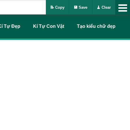
📝 Copy
💾 Save
🧹 Clear
Kí Tự Đẹp
Kí Tự Con Vật
Tạo kiểu chữ đẹp