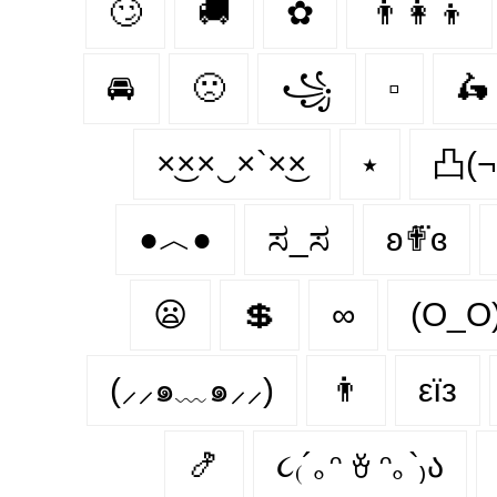
🙄
🚚
✿
👨‍👩‍👦
🚘
🙁
꧁
▫
🛵
×͜××‿×`×͜×
⭑
凸(¬
●︿●
ಸ_ಸ
ʚ✟⃛ɞ
😦
💲
∞
(O_O
(⸝⸝๑﹏๑⸝⸝)
👨
εїз
🍤
૮₍´｡ᵔ ꈊ ᵔ｡`₎ა