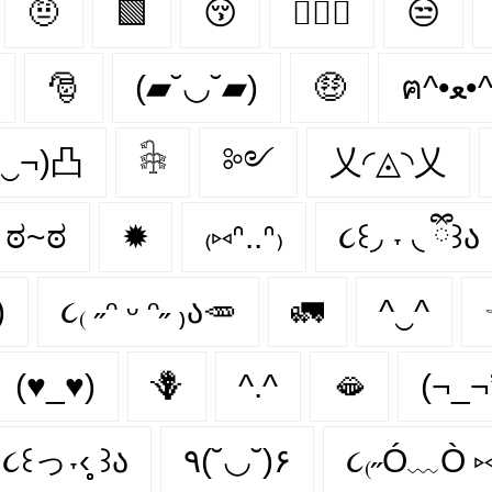
🤨
🟩
😚
👩‍❤️‍👨
😒
🎅
(▰˘◡˘▰)
🤑
ฅ^•
‿¬)凸
𓇗
༻
乂◜◬◝乂
ಠ~ಠ
✹
₍⑅ᐢ..ᐢ₎
૮꒰◞ ˕ ◟ ྀི꒱ა
)
૮₍ ˶ᵔ ᵕ ᵔ˶ ₎ა🥕
🚛
^‿^
(♥_♥)
🪻
^.^
🫦
(¬_¬
૮꒰っ˕‹̥̥̥ ꒱ა
٩(˘◡˘)۶
૮₍˶Ó﹏Ò ⑅