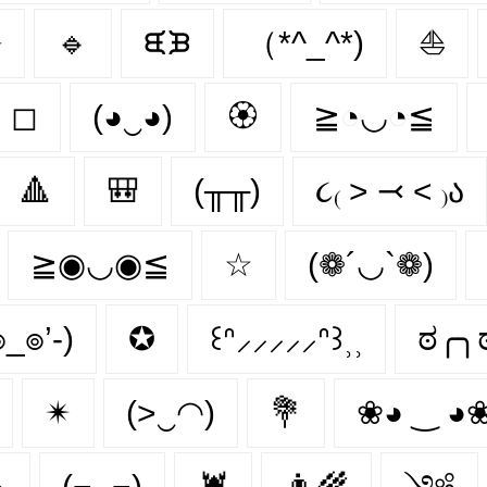
⭒
🔹
ᙙᙖ
（*^_^*)
⛵
◻
(◕‿◕)
🏵
≧◔◡◔≦
🔺
🎒
(╥╥)
૮₍ ˃ ⤙ ˂ ₎ა
≧◉◡◉≦
☆
(❁´◡`❁)
๏_๏’-)
✪
꒰ᐢ⸝⸝⸝⸝⸝ᐢ꒱⸒⸒
ಠ╭╮
✴
(>‿◠)
💐
❀◕ ‿ ◕
ృ
(¬‿¬)
🦞
👨‍🌾
༺