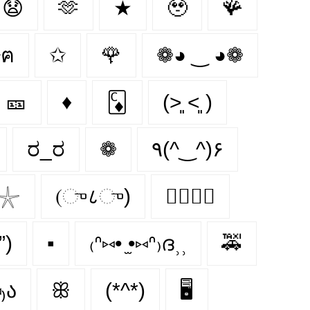
😧
🫶
★
🥹
🪸
ﻌ•^ฅ
✩
🌹
❁◕ ‿ ◕❁
🎫
♦️
🃌
(˃͈ ˂͈ )
ರ_ರ
❁
٩(^‿^)۶
𓇼
(ு८ு)
👩‍❤️‍💋‍👩
”)
▪️
₍ᐢ⑅• ̫•⑅ᐢ₎ദ⸒⸒
🚕
₎ა
ꕥ
(*^*)
🖥️