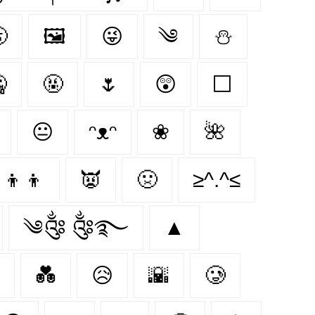

🖼
😜
༄
⛄

🤬
🌷
😲
⬜
😐
ᵔᴥᵔ
❀
🌺
‍👦‍👦
👿
🤢
≥^.^≤
༄༂ ༂࿐
▲
💑
😥
🌇
🥲