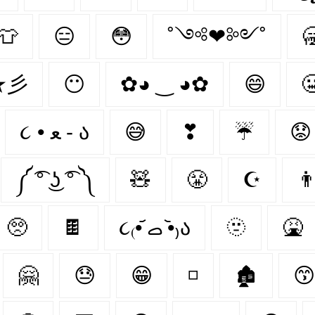
👕
😑
😳
˚༺❤︎༻˚

★彡
😶‍
✿◕ ‿ ◕✿
😄

૮ • ﻌ - ა⁩
😅
❣
☔
😟
༼ ͡° ͜ʖ ͡° ༽
🧸
😤
☪
👨
🥺
🍫
૮₍•᷄ ࡇ •᷅₎ა
🫥
🤮
🤗
😓
😁
◽
🏚
😙