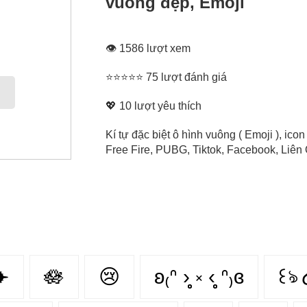
vuông đẹp, Emoji
👁 1586 lượt xem
⭐⭐⭐⭐⭐ 75 lượt đánh giá
💖
10
lượt yêu thích
Kí tự đặc biệt ô hình vuông ( Emoji ), i
Free Fire, PUBG, Tiktok, Facebook, Liên Q
✈️
🪷
😢
ʚ₍ᐢ ›̥̥̥ ༝ ‹̥̥̥ ᐢ₎ɞ
꒰ঌ 