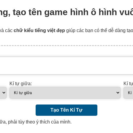
uông, tạo tên game hình ô hình v
và các
chữ kiểu tiếng việt đẹp
giúp các bạn có thể dễ dàng tạ
Kí tự giữa:
Kí t
Tạo Tên Kí Tự
ữa, phải tùy theo ý thích của mình.