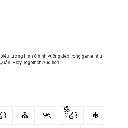
con biểu tượng hình ô hình vuông đẹp trong game như
uân, Play Together, Audition ..
໒꒱
⛪️
୨ৎ
ྀིྀི໒꒱
❄