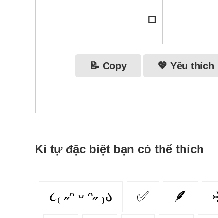
▫️
📝 Copy
💖 Yêu thích
Kí tự đặc biệt bạn có thể thích
૮₍ ˶ᵔ ᵕ ᵔ˶ ₎ა
✅
🪶