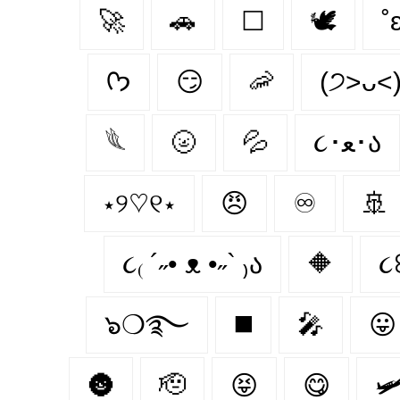
🚀
🚗
☐
🕊️
˚
ᡣ𐭩
😏
🦐
(੭˃ᴗ˂
𓆰
🌝
💦
૮･ﻌ･ა
⋆୨♡୧⋆
😠
♾
🚢
૮₍ ´˶• ᴥ •˶` ₎ა
🔶
૮꒰
๖❍࿐
◼️
🎤
😛
🌚
🫡
😝
😋
