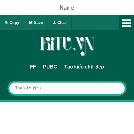
📝 Copy
💾 Save
🧹 Clear
FF
PUBG
Tạo kiểu chữ đẹp