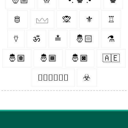
🫅
𓈉
🙊
⚜️
♖
⍢
ॐ
≛
🤴🏻
⚗
🤴🏽
🤴🏾
🤴🏿
🇦🇪
♛⃝𝑲𝒊𝒏𝒈
☣️