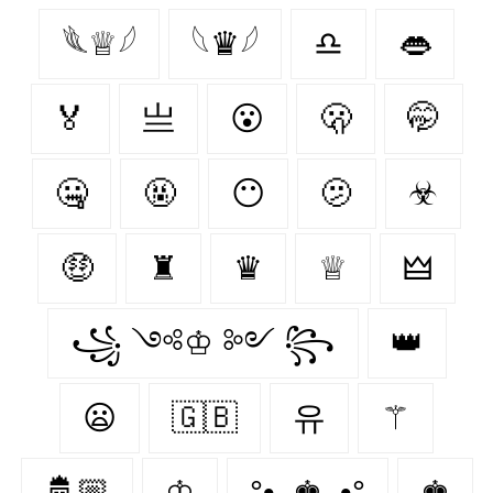
𓆰♕𓆪
𓆩♛𓆪
♎
👄
🏅
亗
😮
🫢
🤭
🤐
🤬
😶
🫤
☣
🤑
♜
♛
♕
🜲
꧁ ༺♔ ༻ ꧂
👑
😦
🇬🇧
유
⚚
🤴🏼
♔
°•. ♚ .•°
♚