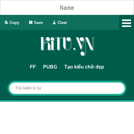
📝 Copy
💾 Save
🧹 Clear
FF
PUBG
Tạo kiểu chữ đẹp