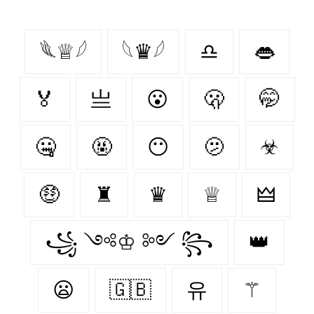
𓆰♕𓆪
𓆩♛𓆪
♎
👄
🏅
亗
😮
🫢
🤭
🤐
🤬
😶
🫤
☣
🤑
♜
♛
♕
🜲
꧁ ༺♔ ༻ ꧂
👑
😦
🇬🇧
유
⚚