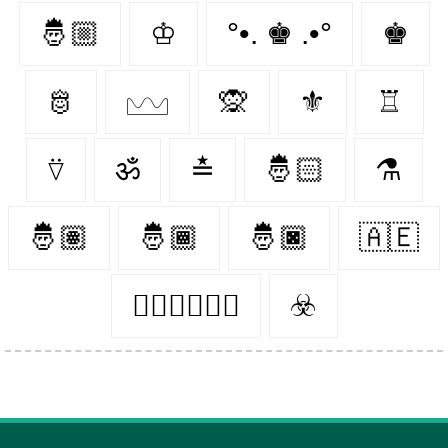
🤴🏼
♔
°•. ♚ .•°
♚
🫅
𓈉
🙊
⚜️
♖
⍢
ॐ
≛
🤴🏻
⚗
🤴🏽
🤴🏾
🤴🏿
🇦🇪
♛⃝𝑲𝒊𝒏𝒈
☣️