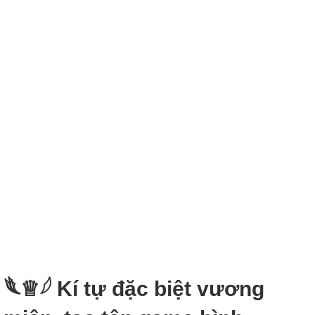
𓆰♕𓆪 Kí tự đặc biệt vương