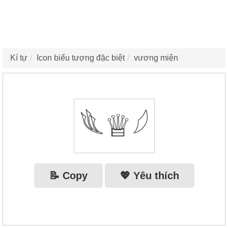
Kí tự
Icon biểu tượng đặc biệt
vương miện
𓆰♕𓆪
📝 Copy
💖 Yêu thích