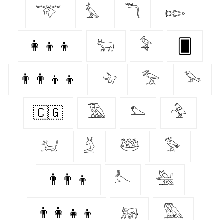
𓄅
𓅘
𓆕
𓆢
👩‍👦‍👦
𓃒
𓅝
🂠
👨‍👨‍👦‍👦
𓄀
𓅡
𓅨
🇨🇬
𓅀
𓅌
𓅲
𓃫
𓄄
𓅸
𓅜
👨‍👨‍👦
𓅏
𓅖
👨‍👩‍👧‍👦
𓃖
𓅔