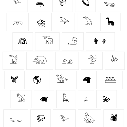
𓅪
🐀
🎊
🪐
𓆌
𓁽
⛈️
𓅍
𓅐
🦕
👰‍
𓃞
𓄂
👩‍👦
𓅑
𓃰
𓃭
𓅴
𓅆
🫎
🌎
𓅺
🦙
𓅹
𓅄
🐗
𓆘
𓂊
💫
𓆑
🦬
𓅧
𓅽
🕷️