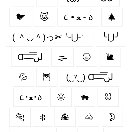
🐦‍
🐱
૮ • ﻌ - ა
🎄
( ＾◡＾)っ✂╰⋃╯
╰⋃╯
Ɑ͞ ̶͞ ̶͞ ̶͞ لں͞
🌫️
🌝
🐌
💦
🦉
(‿ˠ‿) Ɑ͞ ̶͞ ̶͞ ̶͞ لں͞
૮･ﻌ･ა
🌞
🐃
🐰
🐆
❄️
🐙
🐴
🌛