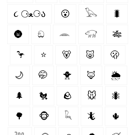
૮ ⚆ﻌ⚆ა
😮
𓅂
🐛
🌚
ඞ
𓂎
𓃟
🎋
🦩
⭐
🐻‍
🐷
🫢
🌙
🤭
🐥
🦊
🌦️
🌲
🐔
🪨
🐭
🐜
🌳
🐵
𓆗
🦎
🌵