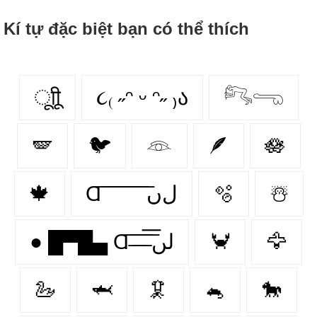
Kí tự đặc biệt bạn có thể thích
ूाीू
૮₍ ˶ᵔ ᵕ ᵔ˶ ₎ა
𓀐𓂸
🪽
🐦
𓁻
🪶
🪷
🍁
Ɑ͞ ͞ ͞ ͞ ͞ ͞ ͞ ͞ لﮞ
🫧
☃️
● █▀█▄ Ɑ͞ ̶͞ ̶͞ ̶͞ لں͞
🦀
🦅
🦢
🦈
🦑
🐁
🐎