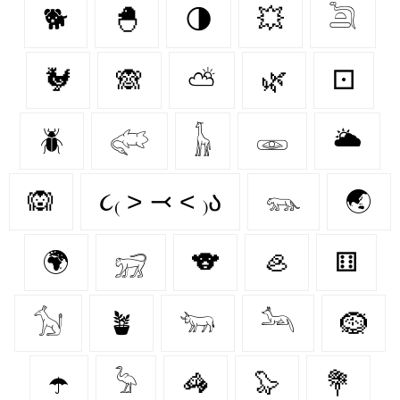
🐕
🐣
🌗
💥
𓆖
🐓
🙈
⛅
🌿
⚀
🪲
𓅾
𓃱
𓁾
🌥️
🙉
૮₍ ˃ ⤙ ˂ ₎ა
𓃮
🌏
🌍
𓃸
🐨
🦪
⚅
𓃩
🪴
𓃓
𓃢
🪹
☂️
𓅦
🦓
🦭
💐