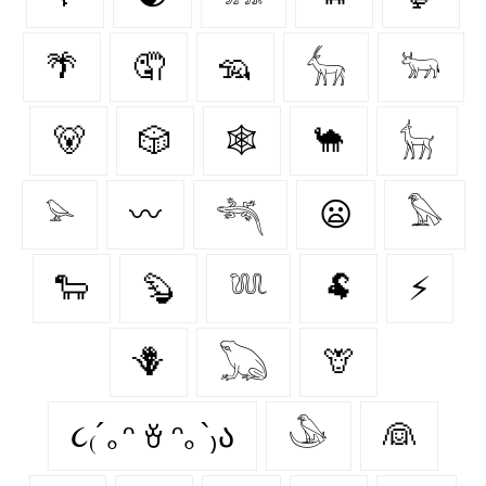
🌴
🤦
🦡
𓃲
𓃽
🐻
🎲
🕸️
🐪
𓃴
𓅫
〰️
𓆈
😦
𓅃
🐑
🦫
𓆚
🐏
⚡
🪻
𓆏
🦒
૮₍´｡ᵔ ꈊ ᵔ｡`₎ა
𓅇
👰