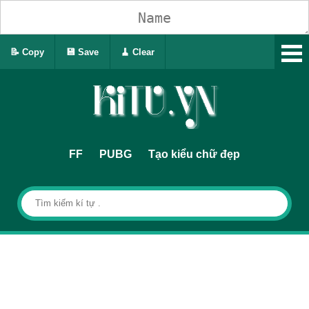
📝 Copy
💾 Save
🧹 Clear
FF
PUBG
Tạo kiểu chữ đẹp