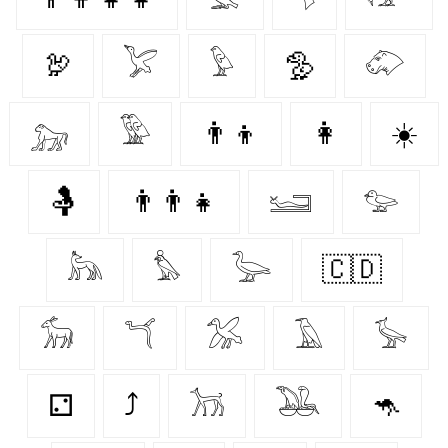
🦃
𓅯
𓅱
🦤
𓄁
𓃷
𓅳
👨‍👦
👩‍
☀️
🤱
👨‍👨‍👧
𓆒
𓅰
𓃦
𓅊
𓅬
🇨🇩
𓃘
𓆔
𓅮
𓄿
𓅚
⚁
⤴
𓃡
𓅒
🦘