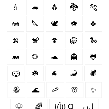
💧
🦔
🐧
🐉
🐅
🪼
🔪
🕊️
👁
🍀
🍌
🐒
🍄
🦁
🐍
🐋
🌻
🐢
👻
🐸
🐺
☘️
🐐
🦂
🕷
🐝
🌊
🦐
🌸
✨
🐶
🌈
{(ᶅ͒)} Ɑ͞ ͞ ͞ ͞ ͞ ﻝﮞ