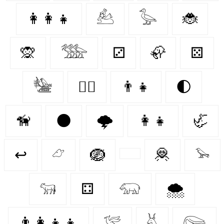
👩‍👩‍👧
𓃕
𓅭
🐞
🙊
𓅢
⚂
🦣
⚄
𓅋
🐕‍🦺
👨‍👧
🌓
🦮
🌑
🌩️
👩‍👧
🦏
↩
𓃿
🪺
🦧
𓅩
𓃔
⚃
𓃯
🌨️
👨‍👩‍👧‍👧
𓅛
𓄃
𓅼