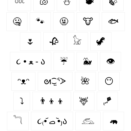
𓆙
🐚
⛄
🐡
🍃
🤐
🐾
🤬
🐮
🐟
🌷
🥀
𓃠
🦖
૮ • ﻌ - ა⁩
☔
🐳
👁️
ᵔᴥᵔ
ᘛ⁐̤ᕐᐷ
🌺
😶
⤵
👨‍👦‍👦
🦌
🪁
𓆓
૮₍•᷄ ࡇ •᷅₎ა
𓃹
🦛