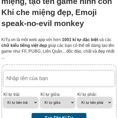
miệng, tạo tên game hình con
Khỉ che miệng đẹp, Emoji
speak-no-evil monkey
KiTu.vn là một web app với hơn
1001 kí tự đặc biệt
và các
chữ kiểu tiếng việt đẹp
giúp các bạn có thể dễ dàng tạo tên
game như FF, PUBG, Liên Quân... độc đáo, chất và đẹp nhất
...
Kí tự trái:
Kí tự giữa:
Kí tự phải:
Tạo Tên Kí Tự