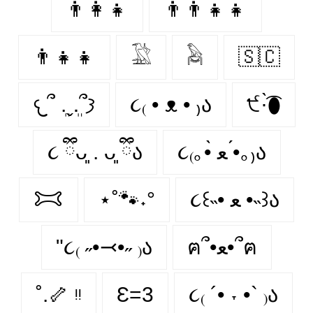
👨‍👩‍👧
👨‍👨‍👧‍👧
👨‍👧‍👧
𓅁
𓅉
🇸🇨
𐔌՞ ܸ.ˬ.ܸ՞𐦯
૮₍ • ᴥ • ₎ა
੯·̀͡⬮
૮ ྀིᴗ͈ . ᴗ͈ ྀིა
૮₍｡•̀ ﻌ •́｡₎ა
𐂯
⋆˚🐾˖°
૮꒰˵• ﻌ •˵꒱ა
"૮₍ ˶•⤙•˶ ₎ა
ฅ՞•ﻌ•՞ฅ
˚.🦴 ᵎᵎ
Ɛ=3
૮₍ ´• ˕ •` ₎ა