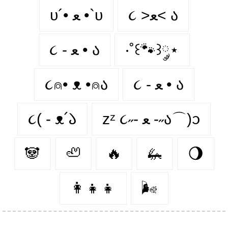
૮ >ﻌ< ა
υ´• ﻌ •`υ
૮ - ﻌ • ა⁩
‧˚꒰🐾꒱༘⋆
૮⍝• ᴥ •⍝ა
૮ - ﻌ • ა
૮( - ᴥ՛𑁬
zᶻ ૮˶- ﻌ -˶ა⌒)ᦱ
🐼
🦥
🔥
🦗
🌖
👩‍👧‍👧
🌬️