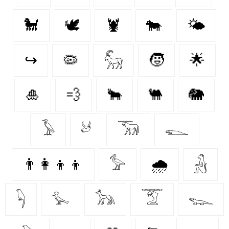
🐩
🕊
🦞
🐄
🌤️
↪
🦠
𓃵
🧒
🌟
🎍
💨
🐂
🐫
🐘
𓅥
𓃾
𓃝
𓆍
👨‍👩‍👦‍👦
𓅞
🌧️
𓃻
𓆐
𓅙
𓃥
𓄆
𓆊