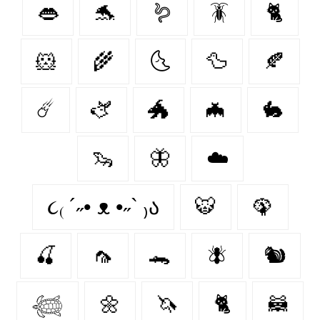
👄
🐬
🪱
🪳
🐈
🐹
🌾
🌜
🦆
🍂
☄️
🫏
🐲
🦇
🐇
🦦
🦋
☁️
૮₍ ´˶• ᴥ •˶` ₎ა
🐯
🦚
🍒
🦟
🐊
🪰
🐿️
𓆉
🌼
🦄
🐈‍
🦝