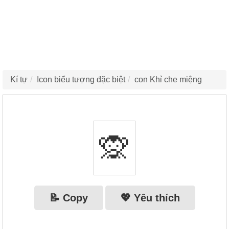
Kí tự
Icon biểu tượng đặc biệt
con Khỉ che miệng
🙊
📝 Copy
💖 Yêu thích