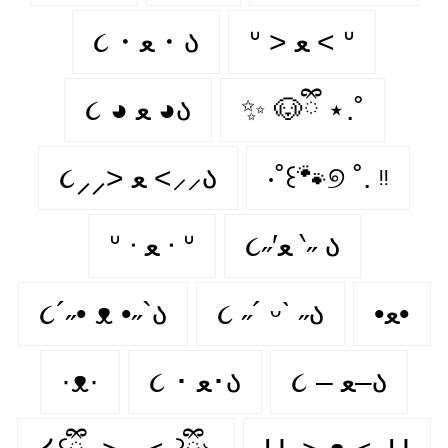
ᐡ > ﻌ < ᐡ
૮・ﻌ・ა
૮ ◕ ﻌ ◕ა
✨ 🐶ྀི ⋆.˚
૮⸝⸝> ﻌ <⸝⸝ა
‧˚꒰🐾୭ ˚. ᵎᵎ
૮˶′ﻌ ‵˶ ა
ᐡ ᐧ ﻌ ᐧ ᐡ
૮´˶• ᴥ •˶`ა
૮ ˶´ ᵕˋ ˶ა
•ﻌ•
·ᴥ·
૮ ･ ﻌ･ა
૮ – ﻌ–ა