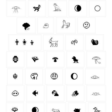
𓁿
🦨
𓅓
🌘
🌕
🌪️
𓂉
𓃗
🫤
👨‍👩‍👦
𓃶
🌱
🐿
🦍
🪸
🍄‍
🐤
𓂀
☬
🤦‍
🤑
🌔
𓁼
🐽
🐠
🦜
🪵
𓁺
🌹
🌒
𓃬
🐖
🪿