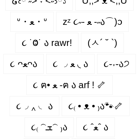
໒꒰ྀི ˶> ˕ <˶꒱ྀི১
U,,> ᴥ <,,U
zᶻ ૮˶- ﻌ -˶ა⌒)ᦱ
ᐡ・ﻌ・ᐡ
૮ ˙Ⱉ˙ ა rawr!
(ㅅ´ ˘ `)
૮ ᴖﻌᴖა
૮ ◞ ﻌ ◟ ა
૮֊˕֊ა੭
૮ ฅ• ﻌ -ฅ ა arf ! 🦴
૮◞ ‸ ◟ ა
૮₍ • ᴥ • ₎ა🐾🦴
૮ ˆﻌˆ ა
૮₍ 𝁽ܫ𝁽 ₎ა