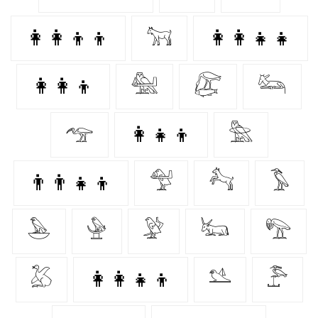
👩‍👩‍👦‍👦
𓃙
👩‍👩‍👧‍👧
👩‍👩‍👦
𓅕
𓅻
𓃛
𓅠
👩‍👧‍👦
𓅗
👨‍👨‍👧‍👦
𓅵
𓃚
𓅣
𓅅
𓅈
𓅶
𓃜
𓅟
𓅷
👩‍👩‍👧‍👦
𓅎
𓅤