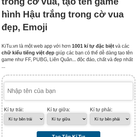
trong cờ vua, tạo tên game
hình Hậu trắng trong cờ vua
đẹp, Emoji
KiTu.vn là một web app với hơn
1001 kí tự đặc biệt
và các
chữ kiểu tiếng việt đẹp
giúp các bạn có thể dễ dàng tạo tên
game như FF, PUBG, Liên Quân... độc đáo, chất và đẹp nhất
...
Kí tự trái:
Kí tự giữa:
Kí tự phải:
Tạo Tên Kí Tự