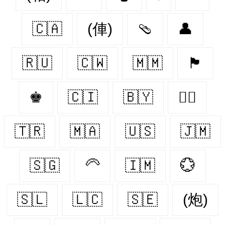
🇨🇦
(俥)
🩴
👤
🇷🇺
🇨🇼
🇲🇲
🏴
♚
🇨🇮
🇧🇾
🏳️‍🌈
🇹🇷
🇲🇦
🇺🇸
🇯🇲
🇸🇬
🦳
🇮🇲
💮
🇸🇱
🇱🇨
🇸🇪
(炮)