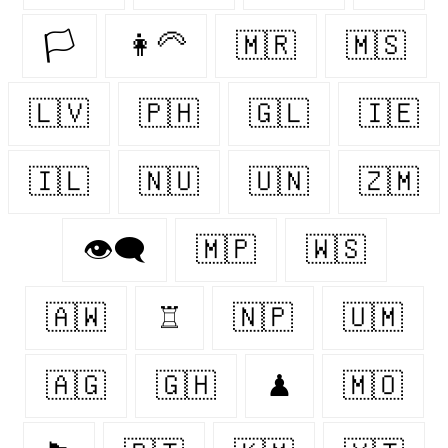
🏳️
👩‍🦳
🇲🇷
🇲🇸
🇱🇻
🇵🇭
🇬🇱
🇮🇪
🇮🇱
🇳🇺
🇺🇳
🇿🇲
👁️‍🗨️
🇲🇵
🇼🇸
🇦🇼
♖
🇳🇵
🇺🇲
🇦🇬
🇬🇭
♟
🇲🇴