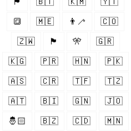
🏴󠁧󠁢󠁥󠁮󠁧󠁿
🇧🇹
🇰🇲
🇾🇹
🔳
🇲🇪
👨‍🦯
🇨🇴
🇿🇼
🏴󠁧󠁢󠁳󠁣󠁴󠁿
🎌
🇬🇷
🇰🇬
🇵🇷
🇭🇳
🇵🇰
🇦🇸
🇨🇷
🇹🇫
🇹🇿
🇦🇹
🇧🇮
🇬🇳
🇯🇴
🤴🏻
🇧🇿
🇨🇩
🇲🇳