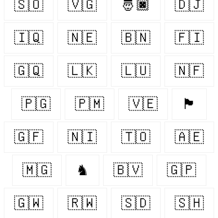
🇸🇴
🇻🇬
🤴🏿
🇩🇯
🇮🇶
🇳🇪
🇧🇳
🇫🇮
🇬🇶
🇱🇰
🇱🇺
🇳🇫
🇵🇬
🇵🇲
🇻🇪
🏴󠁧󠁢󠁷󠁬󠁳󠁿
🇬🇫
🇳🇮
🇹🇴
🇦🇪
🇲🇬
♞
🇧🇻
🇬🇵
🇬🇼
🇷🇼
🇸🇩
🇸🇭