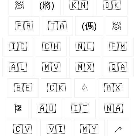
🧖‍
(將)
🇰🇳
🇩🇰
🇫🇷
🇹🇦
(傌)
🧖
🇮🇨
🇨🇭
🇳🇱
🇫🇲
🇦🇱
🇲🇻
🇲🇽
🇶🇦
🇧🇪
🇨🇰
♘
🇦🇽
🎏
🇦🇺
🇮🇹
🇳🇦
🇨🇻
🇻🇮
🇲🇾
🦯