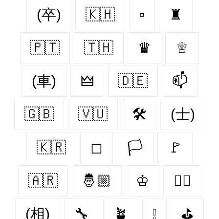
(卒)
🇰🇭
▫
♜
🇵🇹
🇹🇭
♛
♕
(車)
🜲
🇩🇪
📫
🇬🇧
🇻🇺
🛠
(士)
🇰🇷
◻
🏳
🚩
🇦🇷
🤴🏼
♔
🏴‍☠️
(相)
🔧
🪴
❕
⛳