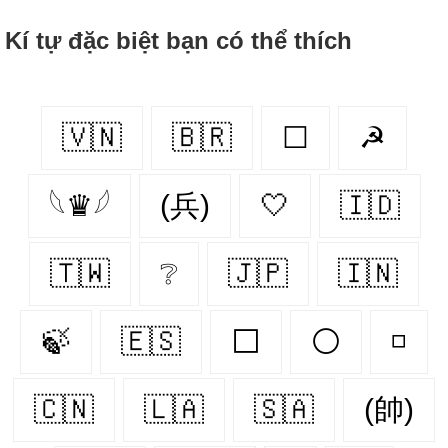
Kí tự đặc biệt bạn có thể thích
🇻🇳
🇧🇷
☐
☭
𓆩♛𓆪
(兵)
🤍
🇮🇩
🇹🇼
❔
🇯🇵
🇮🇳
🍃
🇪🇸
⬜
⚪
◽
🇨🇳
🇱🇦
🇸🇦
(帥)