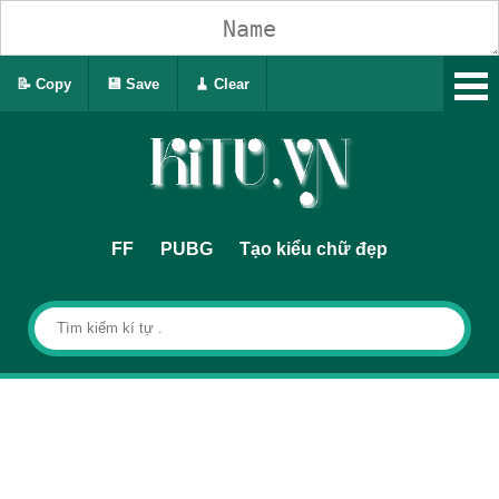
📝 Copy
💾 Save
🧹 Clear
FF
PUBG
Tạo kiểu chữ đẹp