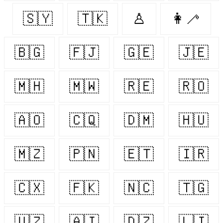
🇸🇾
🇹🇰
♙
👩‍🦯
🇧🇬
🇫🇯
🇬🇪
🇯🇪
🇲🇭
🇲🇼
🇷🇪
🇷🇴
🇦🇴
🇨🇶
🇩🇲
🇭🇺
🇲🇿
🇵🇳
🇪🇹
🇮🇷
🇨🇽
🇫🇰
🇳🇨
🇹🇬
🇺🇿
🇦🇮
🇩🇿
🇱🇮