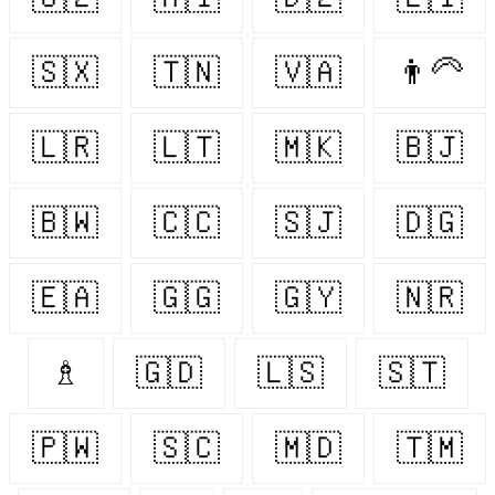
🇸🇽
🇹🇳
🇻🇦
👨‍🦳
🇱🇷
🇱🇹
🇲🇰
🇧🇯
🇧🇼
🇨🇨
🇸🇯
🇩🇬
🇪🇦
🇬🇬
🇬🇾
🇳🇷
♗
🇬🇩
🇱🇸
🇸🇹
🇵🇼
🇸🇨
🇲🇩
🇹🇲