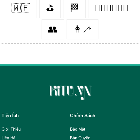
🇼🇫
⛳️
🏁
♛⃝𝑲𝒊𝒏𝒈
👥
👩‍🦯️
Tiện Ích
Chính Sách
Giới Thiệu
Bảo Mật
Liên Hệ
Bản Quyền