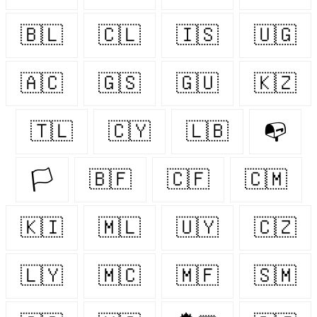
🇧🇱
🇨🇱
🇮🇸
🇺🇬
🇦🇨
🇬🇸
🇬🇺
🇰🇿
🇹🇱
🇨🇾
🇱🇧
📭
🏳️‍
🇧🇫
🇨🇫
🇨🇲
🇰🇮
🇲🇱
🇺🇾
🇨🇿
🇱🇾
🇲🇨
🇲🇫
🇸🇲