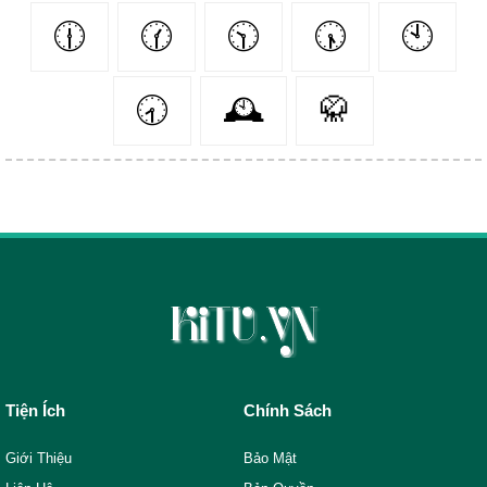
🕧
🕜
🕥
🕠
🕙
🕣
🕰
🥋
Tiện Ích
Chính Sách
Giới Thiệu
Bảo Mật