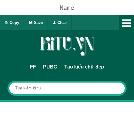
📝 Copy
💾 Save
🧹 Clear
FF
PUBG
Tạo kiểu chữ đẹp