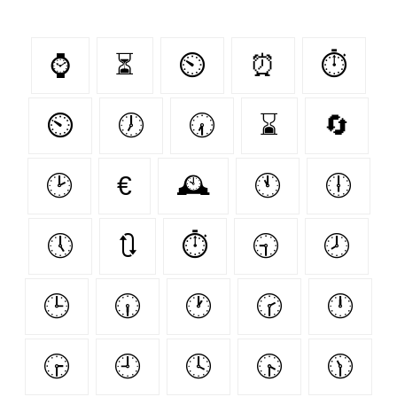
⌚
⏳
⏲
⏰
⏱
⏲️
🕖
🕢
⌛
🔄
🕑
€
🕰️
🕚
🕕
🕔
🔃
⏱️
🕤
🕗
🕒
🕡
🕐
🕝
🕛
🕞
🕘
🕓
🕟
🕦