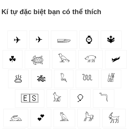
Kí tự đặc biệt bạn có thể thích
✈️
✈
𓆃
⌚
🔱
☘
𓆉
𓅂
𓃟
🛩
🥟
🎋
𓆗
𓆙
𓁈
🇪🇸
𓃠
🎈
𓆓
𓃹
💕
𓅓
𓃗
𓃶