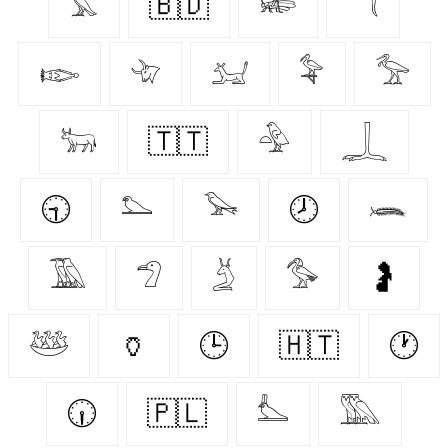
𓅘
🇧🇩
𓆧
𓆕
𓆢
𓄀
𓃫
𓅝
𓅡
𓃒
🇹🇹
𓅲
𓆆
🕤
𓅌
𓅨
🕗
𓆨
𓅀
𓅿
𓄄
𓅜
🤰
𓅸
🏺
🕒
🇭🇹
🕐
🕡
🇵🇱
𓅏
𓅔