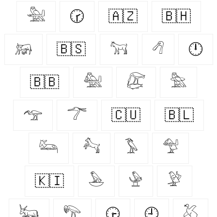
𓅖
🕝
🇦🇿
🇧🇭
𓃖
🇧🇸
𓃙
𓆁
🕛
🇧🇧
𓅕
𓅻
𓅗
𓅠
𓆀
🇨🇺
🇧🇱
𓃛
𓃚
𓅣
𓅵
🇰🇮
𓅅
𓅈
𓅶
𓃜
𓅟
🕞
🕘
𓅷