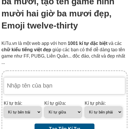
ba mươi, tạo tên game hình
mười hai giờ ba mươi đẹp,
Emoji twelve-thirty
KiTu.vn là một web app với hơn
1001 kí tự đặc biệt
và các
chữ kiểu tiếng việt đẹp
giúp các bạn có thể dễ dàng tạo tên
game như FF, PUBG, Liên Quân... độc đáo, chất và đẹp nhất
...
Kí tự trái:
Kí tự giữa:
Kí tự phải:
Tạo Tên Kí Tự