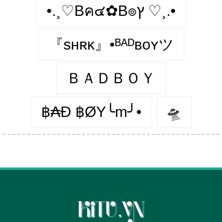
•.¸♡Bค๔✿B๏ץ ♡¸.•
『sʜʀᴋ』•ᴮᴬᴰʙᴏʏツ
ＢＡＤＢＯＹ
฿₳Đ ฿ØY╰m╯•
🛸