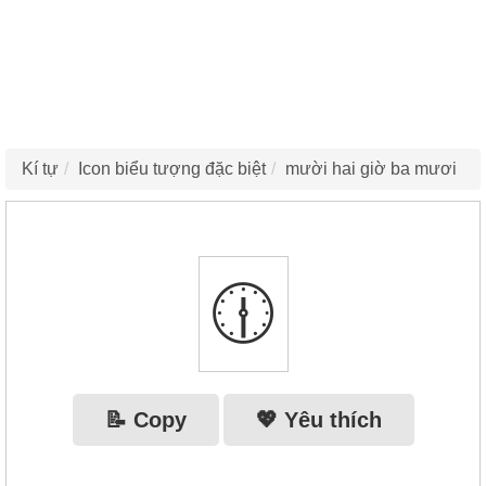
Kí tự
Icon biểu tượng đặc biệt
mười hai giờ ba mươi
🕧
📝 Copy
💖 Yêu thích