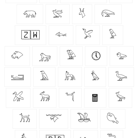
𓃯
𓅛
𓄃
𓅼
🇿🇼
𓆜
𓅯
𓅱
𓄁
𓃷
𓅳
🕔
𓅰
𓆒
𓄿
𓃦
𓅊
𓅬
𓅮
𓃘
𓆔
🧧
𓅚
𓃡
𓄅
𓅒
𓆡