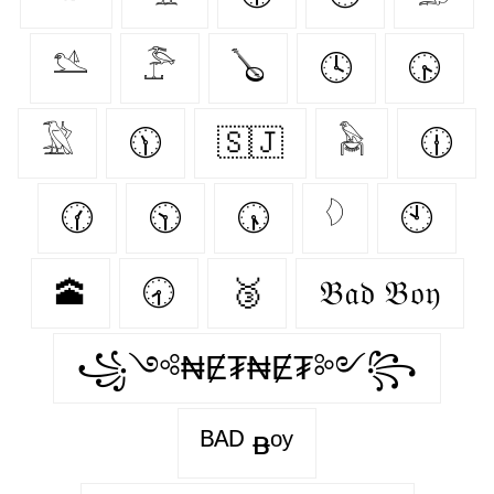
𓅎
𓅤
🪕
🕓
🕟
𓅁
🕦
🇸🇯
𓅉
🕧
🕜
🕥
🕠
𓆠
🕙
🕋
🕣
🥉
𝔅𝔞𝔡 𝔅𝔬𝔶
꧁༺₦Ɇ₮₦Ɇ₮༻꧂
ᴮᴬᴰ ᴃᵒʸ