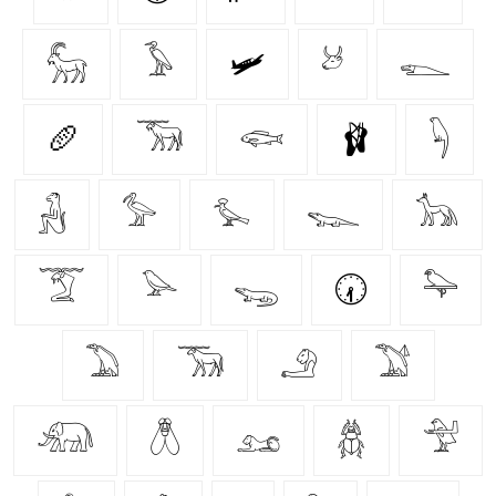
𓃵
𓅥
🛩️
𓃾
𓆍
🥖
𓃝
𓆟
🩰
𓆐
𓃻
𓅞
𓅙
𓆊
𓃥
𓄆
𓅪
𓆌
🕢
𓅍
𓅐
𓃞
𓄂
𓅑
𓃰
𓆦
𓃭
𓆣
𓅴