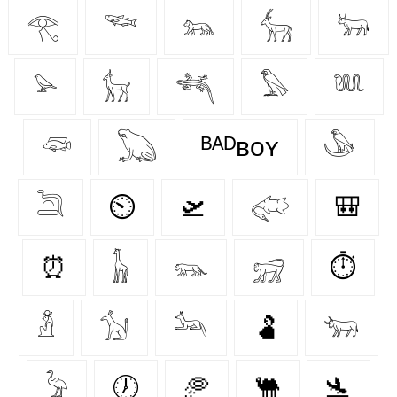
𓂀
𓆝
𓃬
𓃲
𓃽
𓅫
𓃴
𓆈
𓅃
𓆚
𓆛
𓆏
ᴮᴬᴰʙᴏʏ
𓅇
𓆖
⏲
🛫
𓅾
🎒
⏰
𓃱
𓃮
𓃸
⏱
𓁳
𓃩
𓃢
🫃
𓃓
𓅦
🕖
🥏
🐫
🛬