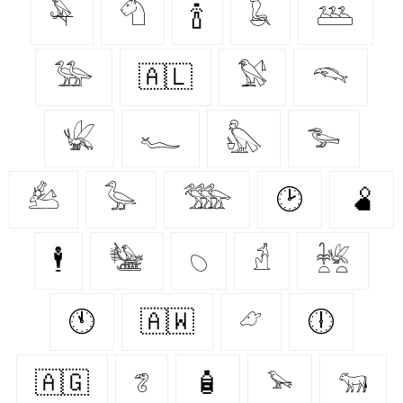
𓅆
𓄇
🍾
𓆘
𓅹
𓅺
🇦🇱
𓅄
𓆞
𓆤
𓆑
𓅽
𓅧
𓃕
𓅭
𓅢
🕑
🫄
🕴
𓅋
𓆇
𓁢
𓆥
🕚
🇦🇼
𓃿
🕕
🇦🇬
𓆂
🧴
𓅩
𓃔