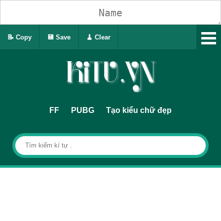
📝 Copy
💾 Save
🧹 Clear
FF
PUBG
Tạo kiểu chữ đẹp