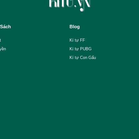
 Sách
Blog
t
Kí tự FF
yền
Kí tự PUBG
Kí tự Con Gấu