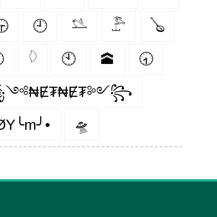
🕞
🕘
𓅎
𓅤
🪕

𓆠
🕙
🕋
🕣
༺₦Ɇ₮₦Ɇ₮༻꧂
ØY╰m╯•
🛸