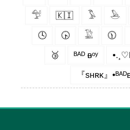
𓅵
🇰🇮
𓅣
𓅅
🕓
🕟
𓅁
🕦
🥉
ᴮᴬᴰ ᴃᵒʸ
『sʜʀᴋ』•ᴮᴬᴰ