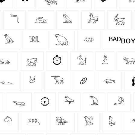
𓆓
𓃹
𓅓
𓃗
𓃶
𓅃
𓆚
𓆏
𓆛
ᴮᴬᴰʙᴏ
𓃮
𓃸
⏱
𓃩
𓁳

𓆍
𓃾
𓃝
🥖
𓆟

𓆌
🕢
𓅍
𓅐
𓄂
𓄇
𓅹
𓅺
𓅄
𓆘