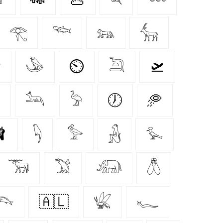
𓂀
𓆝
𓃬
𓃲
ʏ
𓅇
⏲
𓆖
🛫

𓃢
𓅦
🕖
🥏

𓆐
𓅞
𓃻
𓅙
𓃞
𓅑
𓃰
𓆦
𓆞
🇦🇱
𓆤
𓆑