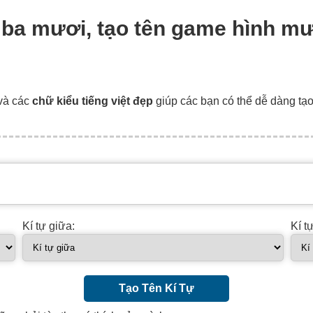
ờ ba mươi, tạo tên game hình m
và các
chữ kiểu tiếng việt đẹp
giúp các bạn có thể dễ dàng tạ
Kí tự giữa:
Kí t
Tạo Tên Kí Tự