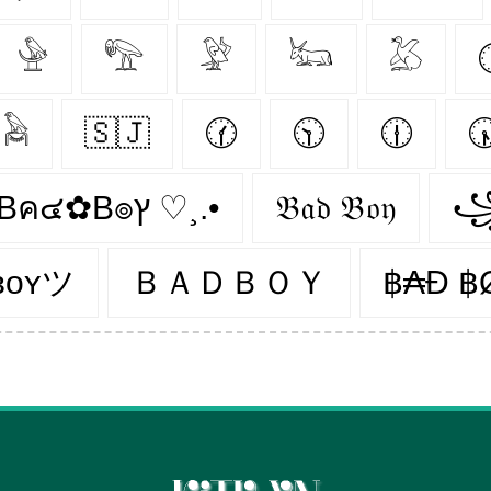
𓅈
𓅟
𓅶
𓃜
𓅷
𓅉
🇸🇯
🕜
🕥
🕧

•.¸♡Bค๔✿B๏ץ ♡¸.•
𝔅𝔞𝔡 𝔅𝔬𝔶
꧁
ʙᴏʏツ
ＢＡＤＢＯＹ
฿₳Đ ฿