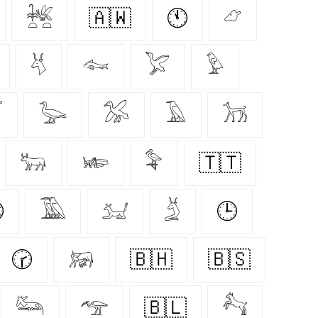
𓆥
🇦🇼
🕚
𓃿
𓄃
𓆜
𓅯
𓅱

𓅬
𓅮
𓄿
𓃡
𓃒
𓆧
𓅝
🇹🇹

𓅀
𓃫
𓄄
🕒
🕝
𓃖
🇧🇭
🇧🇸
𓃛
𓅠
🇧🇱
𓃚