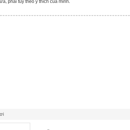
ữa, phải tùy theo ý thích của mình.
ơi