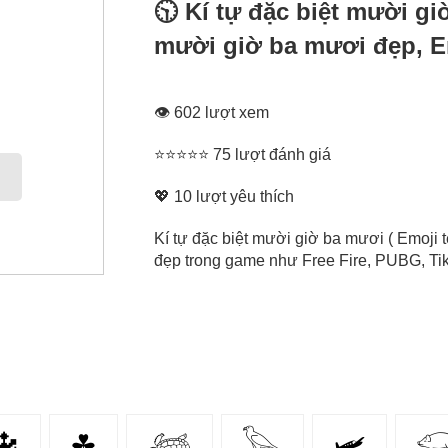
🕥 Kí tự đặc biệt mười g
mười giờ ba mươi đẹp, Em
👁 602 lượt xem
⭐⭐⭐⭐⭐ 75 lượt đánh giá
💖
10
lượt yêu thích
Kí tự đặc biệt mười giờ ba mươi ( Emoji 
đẹp trong game như Free Fire, PUBG, Tikt
🔱
☘
𓆉
𓅂
🛩
