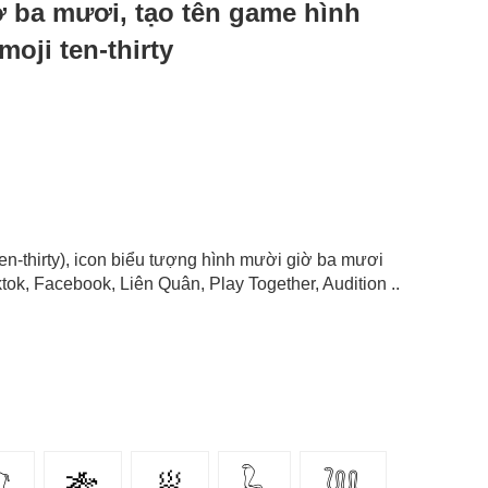
iờ ba mươi, tạo tên game hình
oji ten-thirty
ten-thirty), icon biểu tượng hình mười giờ ba mươi
ok, Facebook, Liên Quân, Play Together, Audition ..

🎋
🥟
𓆗
𓆙