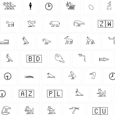
𓅢
🕴
🕑
𓅋
𓆇
𓁢
𓃔
𓅛
𓃯
𓅼
🇿🇼
𓆒
𓅊
𓅰
𓃘
𓃦

𓅘
🇧🇩
𓆡
𓆕
𓆢
🕤
𓆨
𓅌
𓅲
𓅿

🕡
🇦🇿
🇵🇱
𓅏
𓅖
𓅻
𓅕
𓅗
𓆀
🇨🇺