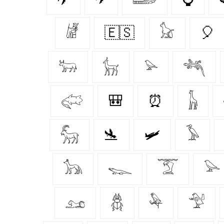
𓁈
🇪🇸
𓃠
🎈
𓃽
𓃴
𓅫
𓆈
𓅾
🎒
⏰
𓃱
𓃵
🛬
🛩️
𓅥
𓃥
𓆊
𓄆
𓅪
𓃭
𓆣
𓅆
𓅴