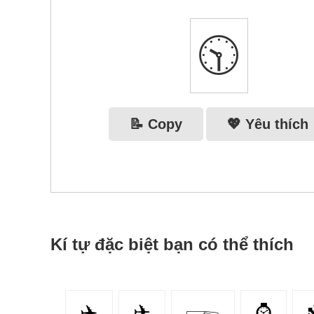
🕥
📝 Copy
💖 Yêu thích
Kí tự đặc biệt bạn có thể thích
✈️
✈
𓆃
⌚