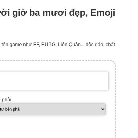
ười giờ ba mươi đẹp, Emoji
o tên game như FF, PUBG, Liên Quân... độc đáo, chất
ự phải: