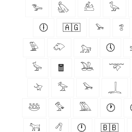
𓅧
𓅽
𓃕
𓅭
🕕
🇦🇬
𓅩
𓆂
𓅳
𓄁
𓃷
🕔
𓅚
🧧
𓅒
𓄅
𓄀
𓅡
𓅨
𓆆
𓅸
𓅜
𓅔
🕐
𓃙
𓆁
🕛
🇧🇧