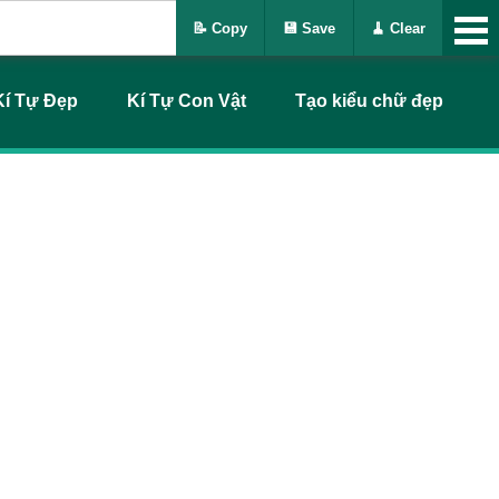
📝 Copy
💾 Save
🧹 Clear
Kí Tự Đẹp
Kí Tự Con Vật
Tạo kiểu chữ đẹp