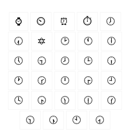
⌚
⏲
⏰
⏱
🕖
🕢
🔯
🕑
🕚
🕕
🕔
🕤
🕗
🕒
🕡
🕐
🕝
🕛
🕞
🕘
🕓
🕟
🕦
🕧
🕜
🕥
🕠
🕙
🕣