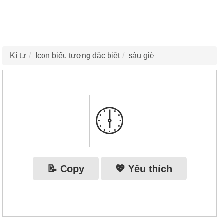
Kí tự
Icon biểu tượng đặc biệt
sáu giờ
🕕
📝 Copy
💖 Yêu thích