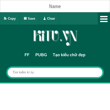
📝 Copy
💾 Save
🧹 Clear
FF
PUBG
Tạo kiểu chữ đẹp