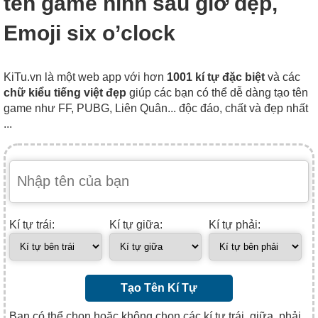
tên game hình sáu giờ đẹp,
Emoji six o’clock
KiTu.vn là một web app với hơn
1001 kí tự đặc biệt
và các
chữ kiểu tiếng việt đẹp
giúp các bạn có thể dễ dàng tạo tên
game như FF, PUBG, Liên Quân... độc đáo, chất và đẹp nhất
...
Kí tự trái:
Kí tự giữa:
Kí tự phải:
Tạo Tên Kí Tự
Bạn có thể chọn hoặc không chọn các kí tự trái, giữa, phải